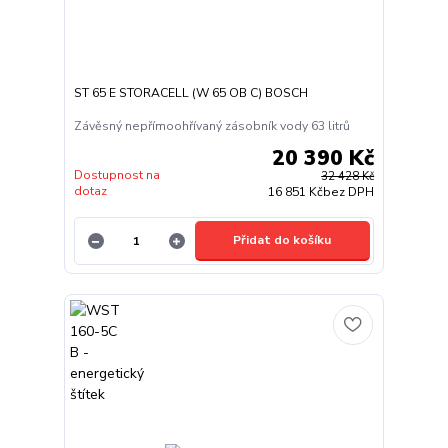
ST 65 E STORACELL (W 65 OB C) BOSCH
Závěsný nepřímoohřívaný zásobník vody 63 litrů
20 390 Kč
Dostupnost na
32 428 Kč
dotaz
16 851 Kč
bez DPH
Přidat do košíku