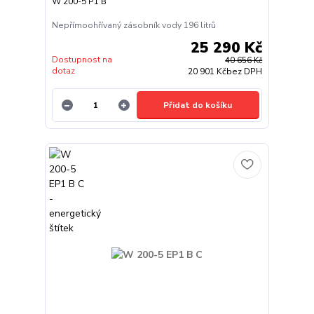
W 200-5 P1 B
Nepřímoohřívaný zásobník vody 196 litrů
25 290 Kč
Dostupnost na
40 656 Kč
dotaz
20 901 Kč
bez DPH
Přidat do košíku