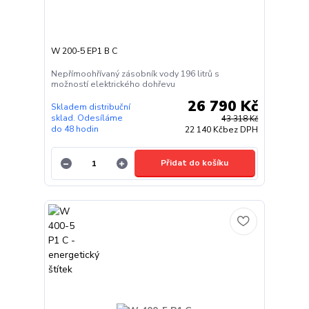
W 200-5 EP1 B C
Nepřímoohřívaný zásobník vody 196 litrů s
možností elektrického dohřevu
26 790 Kč
Skladem distribuční
sklad. Odesíláme
43 318 Kč
do 48 hodin
22 140 Kč
bez DPH
Přidat do košíku