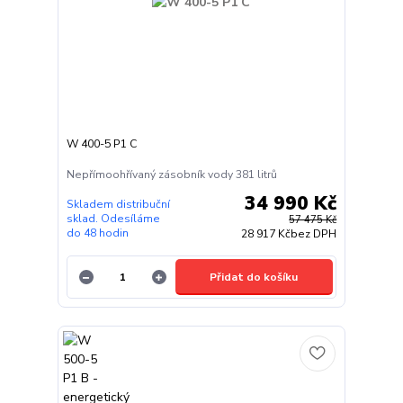
W 400-5 P1 C
Nepřímoohřívaný zásobník vody 381 litrů
34 990 Kč
Skladem distribuční
sklad. Odesíláme
57 475 Kč
do 48 hodin
28 917 Kč
bez DPH
Přidat do košíku