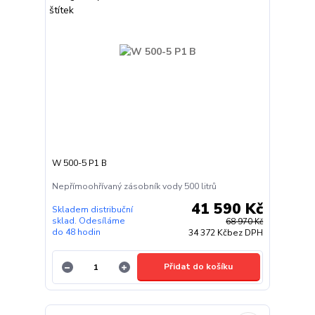
W 500-5 P1 B
Nepřímoohřívaný zásobník vody 500 litrů
41 590 Kč
Skladem distribuční
sklad. Odesíláme
68 970 Kč
do 48 hodin
34 372 Kč
bez DPH
Přidat do košíku