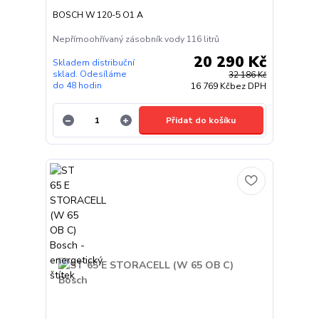
BOSCH W 120-5 O1 A
Nepřímoohřívaný zásobník vody 116 litrů
20 290 Kč
Skladem distribuční
sklad. Odesíláme
32 186 Kč
do 48 hodin
16 769 Kč
bez DPH
Přidat do košíku