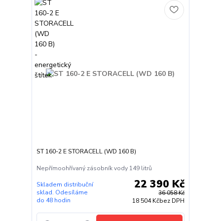
ST 160-2 E STORACELL (WD 160 B)
Nepřímoohřívaný zásobník vody 149 litrů
22 390 Kč
Skladem distribuční
sklad. Odesíláme
36 058 Kč
do 48 hodin
18 504 Kč
bez DPH