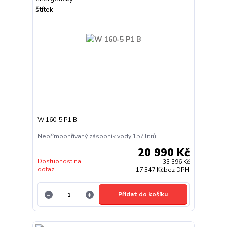
W 160-5 P1 B
Nepřímoohřívaný zásobník vody 157 litrů
20 990 Kč
Dostupnost na
33 396 Kč
dotaz
17 347 Kč
bez DPH
Přidat do košíku