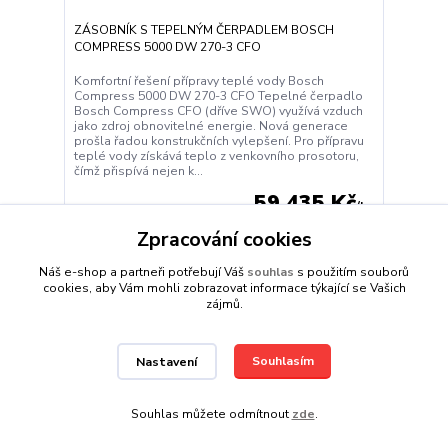
ZÁSOBNÍK S TEPELNÝM ČERPADLEM BOSCH
COMPRESS 5000 DW 270-3 CFO
Komfortní řešení přípravy teplé vody Bosch
Compress 5000 DW 270-3 CFO Tepelné čerpadlo
Bosch Compress CFO (dříve SWO) využívá vzduch
jako zdroj obnovitelné energie. Nová generace
prošla řadou konstrukčních vylepšení. Pro přípravu
teplé vody získává teplo z venkovního prosotoru,
čímž přispívá nejen k...
59 435 Kč
/
ks
74 294 Kč
Zpracování cookies
Není skladem
49 120 Kč
bez DPH
Náš e-shop a partneři potřebují Váš
souhlas
s použitím souborů
Detail
cookies, aby Vám mohli zobrazovat informace týkající se Vašich
zájmů.
Souhlasím
Nastavení
Souhlas můžete odmítnout
zde
.