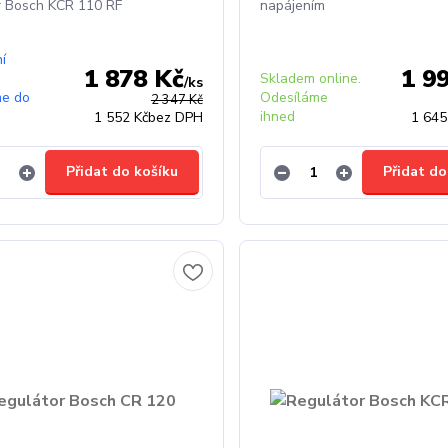
r Bosch KCR 110 RF
napájením
ní
1 878 Kč
1 9
Skladem online.
/
ks
me do
Odesíláme
2 347 Kč
ihned
1 552 Kč
bez DPH
1 645
Přidat do košíku
Přidat do