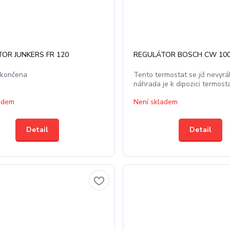
OR JUNKERS FR 120
REGULÁTOR BOSCH CW 10
ukončena
Tento termostat se již nevyráb
náhrada je k dipozici termost
adem
Není skladem
Detail
Detail