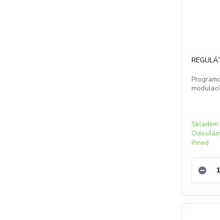
REGULÁ
Programo
modulací
Skladem 
Odesílá
ihned