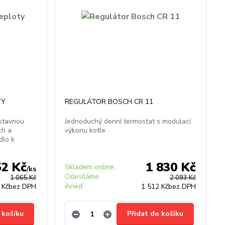
TY
REGULÁTOR BOSCH CR 11
estavnou
Jednoduchý denní termostat s modulací
ch a
výkonu kotle
dlo k
52 Kč
1 830 Kč
Skladem online.
/
ks
Odesíláme
1 065 Kč
2 093 Kč
ihned
 Kč
bez DPH
1 512 Kč
bez DPH
 košíku
Přidat do košíku