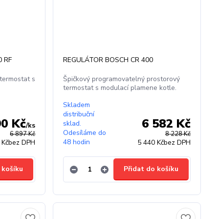
 RF
REGULÁTOR BOSCH CR 400
termostat s
Špičkový programovatelný prostorový
termostat s modulací plamene kotle.
Skladem
distribuční
90 Kč
6 582 Kč
sklad.
/
ks
Odesíláme do
6 897 Kč
8 228 Kč
48 hodin
 Kč
bez DPH
5 440 Kč
bez DPH
 košíku
Přidat do košíku