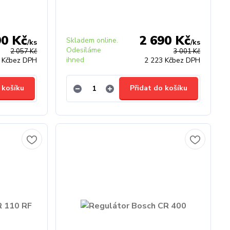
90 Kč
2 690 Kč
Skladem online.
/
ks
/
ks
Odesíláme
2 057 Kč
3 001 Kč
ihned
 Kč
bez DPH
2 223 Kč
bez DPH
 košíku
Přidat do košíku