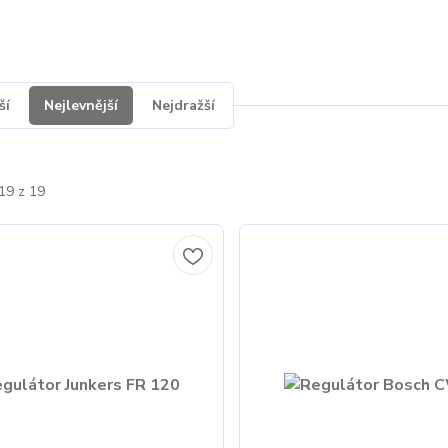
ší
Nejlevnější
Nejdražší
19 z 19