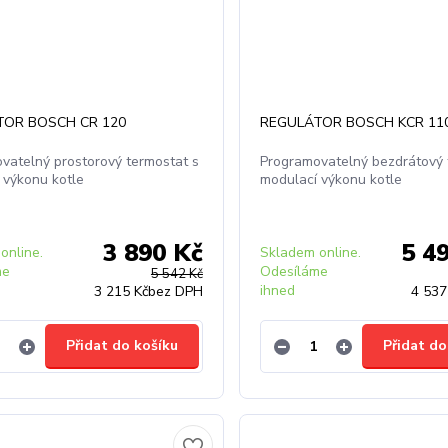
TOR BOSCH CR 120
REGULÁTOR BOSCH KCR 110
vatelný prostorový termostat s
Programovatelný bezdrátový 
 výkonu kotle
modulací výkonu kotle
3 890 Kč
5 4
online.
Skladem online.
me
Odesíláme
5 542 Kč
ihned
3 215 Kč
bez DPH
4 537
Přidat do košíku
Přidat do