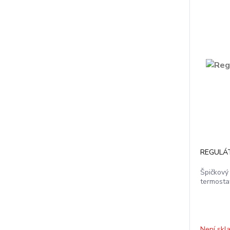
REGULÁ
Špičkový
termosta
Není skl