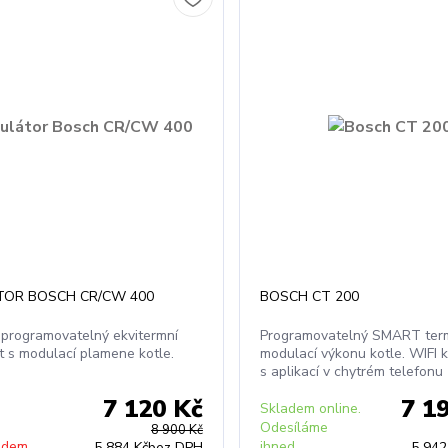
TOR BOSCH CR/CW 400
BOSCH CT 200
 programovatelný ekvitermní
Programovatelný SMART term
t s modulací plamene kotle.
modulací výkonu kotle. WIFI
s aplikací v chytrém telefonu
7 120 Kč
7 1
Skladem online.
Odesíláme
8 900 Kč
adem
ihned
5 884 Kč
bez DPH
5 942