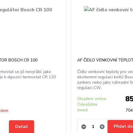
TOR BOSCH CR 100
AF ČIDLO VENKOVNÍ TEPLO
mostat se již nevyrábí, jako
Čidlo venkovní teploty pro v
je k dipozici termostat CR 120
ekvitermní regulaci kotlů Bos
Junkers nebo jako náhradní či
regulaci CW..
8
Skladem online.
Odesíláme
ihned
704
adem
Přidat do
Detail