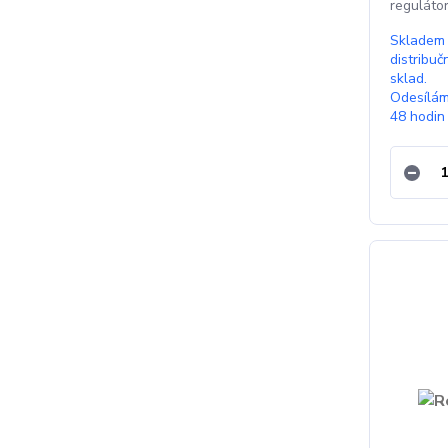
reguláto
Skladem
distribuč
sklad.
Odesílá
48 hodin