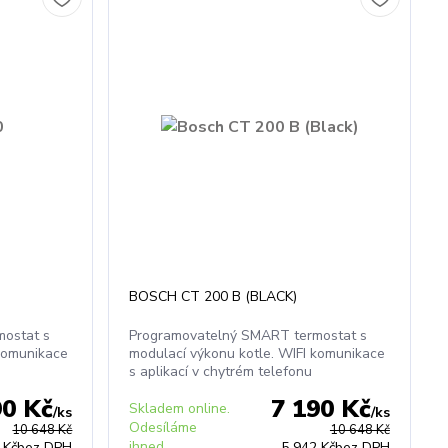
BOSCH CT 200 B (BLACK)
ostat s
Programovatelný SMART termostat s
 komunikace
modulací výkonu kotle. WIFI komunikace
s aplikací v chytrém telefonu
90 Kč
7 190 Kč
Skladem online.
/
ks
/
ks
Odesíláme
10 648 Kč
10 648 Kč
ihned
 Kč
bez DPH
5 942 Kč
bez DPH