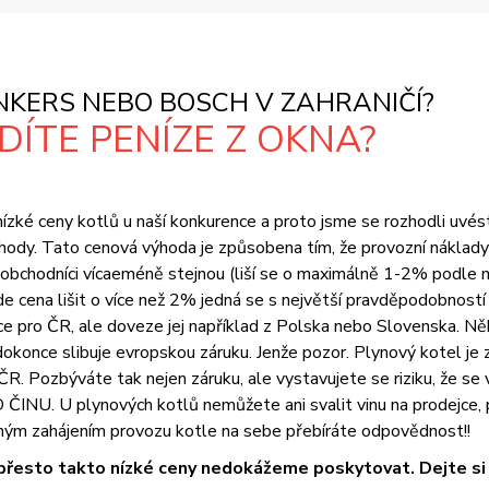
KERS NEBO BOSCH V ZAHRANIČÍ?
ÍTE PENÍZE Z OKNA?
zké ceny kotlů u naší konkurence a proto jsme se rozhodli uvést vš
ody. Tato cenová výhoda je způsobena tím, že provozní náklady 
i obchodníci vícaeméně stejnou (liší se o maximálně 1-2% podle 
na lišit o více než 2% jedná se s největší pravděpodobností o
 pro ČR, ale doveze jej například z Polska nebo Slovenska. Něk
okonce slibuje evropskou záruku. Jenže pozor. Plynový kotel je z
R. Pozbýváte tak nejen záruku, ale vystavujete se riziku, že se
U. U plynových kotlů nemůžete ani svalit vinu na prodejce, pr
ým zahájením provozu kotle na sebe přebíráte odpovědnost!!
přesto takto nízké ceny nedokážeme poskytovat. Dejte si t