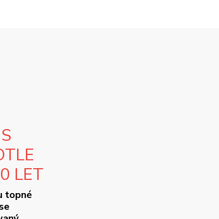
 S
OTLE
10 LET
u topné
se
ovaný