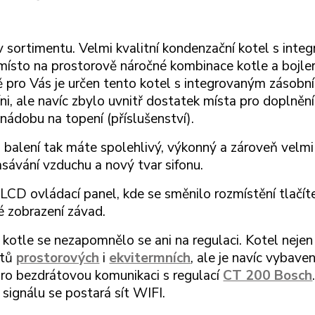
v sortimentu. Velmi kvalitní kondenzační kotel s int
ísto na prostorově náročné kombinace kotle a bojleru
 pro Vás je určen tento kotel s integrovaným zásobní
íni, ale navíc zbylo uvnitř dostatek místa pro doplněn
nádobu na topení (příslušenství).
balení tak máte spolehlivý, výkonný a zároveň velmi
asávání vzduchu a nový tvar sifonu.
 LCD ovládací panel, kde se směnilo rozmístění tlačít
é zobrazení závad.
i kotle se nezapomnělo se ani na regulaci. Kotel nejen
atů
prostorových
i
ekvitermních
, ale je navíc vybav
ro bezdrátovou komunikaci s regulací
CT 200 Bosch
signálu se postará sít WIFI.