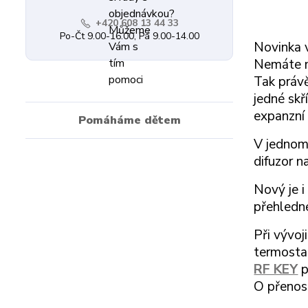
+420 608 13 44 33
Po-Čt 9.00-16.00, Pá 9.00-14.00
Novinka 
Nemáte m
Tak právě
jedné skř
expanzní 
Pomáháme dětem
V jednom 
difuzor n
Nový je i
přehledn
Při vývoj
termost
RF KEY
p
O přenos 