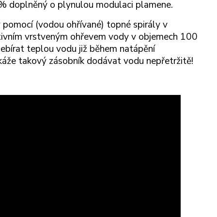
0% doplněný o plynulou modulaci plamene.
pomocí (vodou ohřívané) topné spirály v
ovativním vrstveným ohřevem vody v objemech 100
odebírat teplou vodu již během natápění
áže takový zásobník dodávat vodu nepřetržitě!