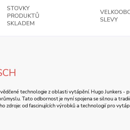
STOVKY
VELKOOB
PRODUKTŮ
SLEVY
SKLADEM
SCH
 osvědčené technologie z oblasti vytápění. Hugo Junkers - 
ůmyslu. Tato odbornost je nyní spojena se silnou a tradičn
oho zdroje: od fascinujících výrobků a technologií pro vytá