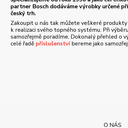
partner Bosch dodáváme výrobky určené př
český trh.
Zakoupit u nás tak můžete veškeré produkty
k realizaci svého topného systému. Při výběr
samozřejmě poradíme. Dokonalý přehled o vý
celé řadě
příslušenství
bereme jako samozře
O NÁS