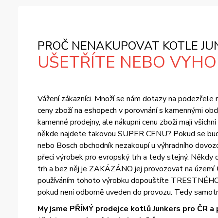
PROČ NENAKUPOVAT KOTLE JUN
UŠETŘÍTE NEBO VYHOD
Vážení zákazníci. Množí se nám dotazy na podezřele ní
ceny zboží na eshopech v porovnání s kamennými obch
kamenné prodejny, ale nákupní cenu zboží mají všichn
někde najdete takovou SUPER CENU? Pokud se bude ce
nebo Bosch obchodník nezakoupí u výhradního dovozce
přeci výrobek pro evropský trh a tedy stejný. Někdy d
trh a bez něj je ZAKÁZÁNO jej provozovat na území Č
používáním tohoto výrobku dopouštíte TRESTNÉHO ČIN
pokud není odborně uveden do provozu. Tedy samotn
My jsme PŘÍMÝ prodejce kotlů Junkers pro ČR a 