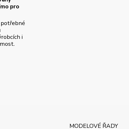
ímo pro
 potřebné
u
robcích i
jmost.
MODELOVÉ ŘADY