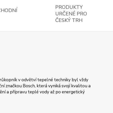
PRODUKTY
CHODNÍ
URČENÉ PRO
ČESKÝ TRH
průkopník v odvětví tepelné techniky byl vždy
í značkou Bosch, která vyniká svojí kvalitou a
pění a přípravu teplé vody až po energetický