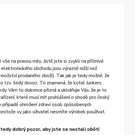
e na pravou míru. Jistě jste si zvykli na příznivé
elektronického obchodu jsou výrazně nižší než
množství prodaného zboží). Tak jak je tedy možné, že
 tzv. šedý dovoz. To znamená, že kotel Junkers
dy Vám to dokonce přizná a uklidňuje Vás, že je to
ařízení, které musí mít prohlášení o shodě pro český
 v případě ohrožení zdraví osob způsobených
otože vy jako uživatel nesmíte výrobek používat,
edy dobrý pozor, aby jste se nestali obětí