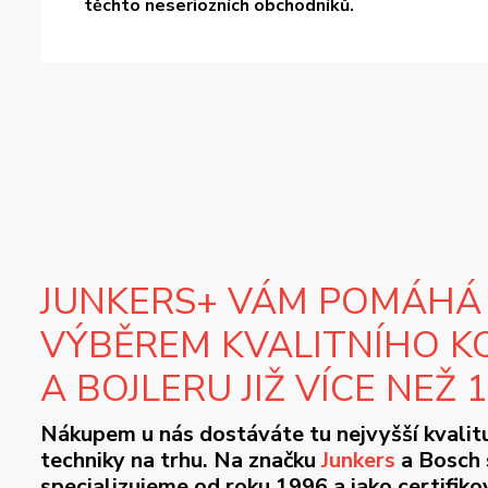
těchto neseriozních obchodníků.
JUNKERS+ VÁM POMÁHÁ
VÝBĚREM KVALITNÍHO K
A BOJLERU JIŽ VÍCE NEŽ 
Nákupem u nás dostáváte tu nejvyšší kvalit
techniky na trhu. Na značku
Junkers
a Bosch 
specializujeme od roku 1996 a jako certifik