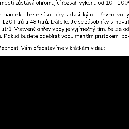
mostí zůstává ohromující rozsah výkonu od 10 - 10
e máme kotle se zásobníky s klasickým ohřevem vody 
 120 litrů a 48 litrů. Dále kotle se zásobníky s in
2 litrů. Vrstvený ohřev vody je vyjímečný tím, že lze 
u. Pokud budete odebírat vodu menším průtokem, dok
řednosti Vám představíme v krátkém videu: