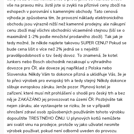
vše na pravou míru. Jistě jste si zvykli na příznivé ceny zboží na
eshopech v porovnání s kamennými obchody. Tato cenová
výhoda je způsobena tím, že provozní náklady elektronického
obchodu jsou výrazně nižší než kamenné prodejny, ale nákupní
cenu zboží mají všichni obchodníci vícaeméně stejnou (liší se o
maximálně 1-2% podle množství prodaného zboží). Tak jak je
tedy možné, že někde najdete takovou SUPER CENU? Pokud se
bude cena lišit o více než 2% jedná se s největší
pravděpodobností o tzv. šedý dovoz. To znamená, že kotel
Junkers nebo Bosch obchodník nezakoupí u výhradního
dovozce pro ČR, ale doveze jej například z Polska nebo
Slovenska. Někdy Vám to dokonce přizná a uklidňuje Vás, že je
to přeci výrobek pro evropský trh a tedy stejný. Někdy dokonce
slibuje evropskou záruku. Jenže pozor. Plynový kotel je
zařízení, které musí mít prohlášení o shodě pro český trh a bez
něj je ZAKÁZÁNO jej provozovat na území ČR. Pozbýváte tak
nejen záruku, ale vystavujete se riziku, že se v případě
ohrožení zdraví osob způsobených používáním tohoto výrobku
dopouštíte TRESTNÉHO ČINU. U plynových kotlů nemůžete
ani svalit vinu na prodejce, protože vy jako uživatel nesmíte
výrobek používat, pokud není odborně uveden do provozu.