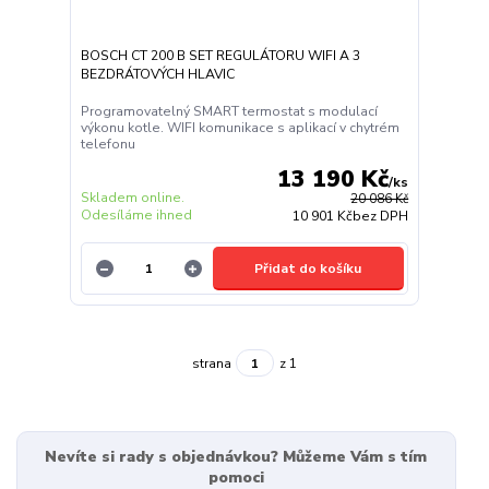
BOSCH CT 200 B SET REGULÁTORU WIFI A 3
BEZDRÁTOVÝCH HLAVIC
Programovatelný SMART termostat s modulací
výkonu kotle. WIFI komunikace s aplikací v chytrém
telefonu
13 190 Kč
/
ks
Skladem online.
20 086 Kč
Odesíláme ihned
10 901 Kč
bez DPH
Přidat do košíku
strana
z 1
Nevíte si rady s objednávkou? Můžeme Vám s tím
pomoci