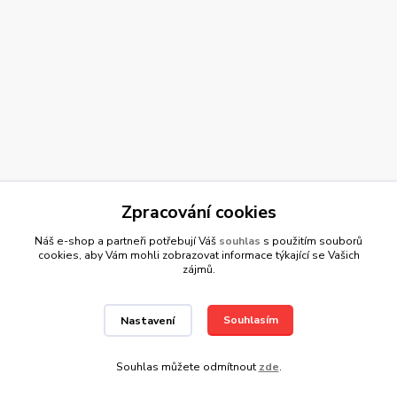
Zpracování cookies
Náš e-shop a partneři potřebují Váš
souhlas
s použitím souborů
cookies, aby Vám mohli zobrazovat informace týkající se Vašich
zájmů.
Výdejní místo pro osobní odběr
Souhlasím
Nastavení
Pivovarská 41, 440 01, Louny
Po-Čt 9.00-16.00, Pá 9.00-14.00
Souhlas můžete odmítnout
zde
.