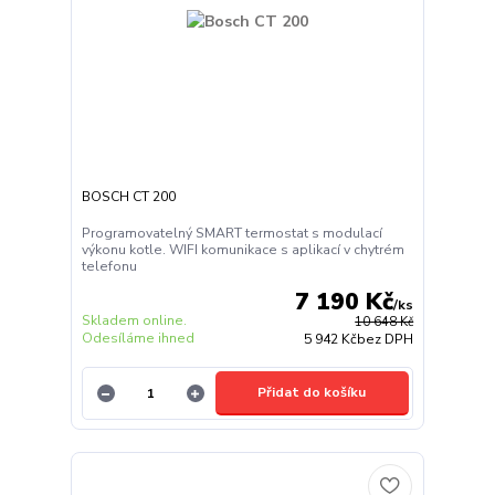
BOSCH CT 200
Programovatelný SMART termostat s modulací
výkonu kotle. WIFI komunikace s aplikací v chytrém
telefonu
7 190 Kč
/
ks
Skladem online.
10 648 Kč
Odesíláme ihned
5 942 Kč
bez DPH
Přidat do košíku