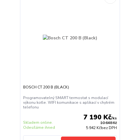
BOSCH CT 200 B (BLACK)
Programovatelný SMART termostat s modulací
výkonu kotle. WIFI komunikace s aplikací v chytrém
telefonu
7 190 Kč
/
ks
Skladem online.
10 648 Kč
Odesíláme ihned
5 942 Kč
bez DPH