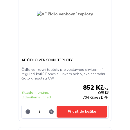
AF ČIDLO VENKOVNÍ TEPLOTY
Čidlo venkovní teploty pro vestavnou ekvitermní
regulaci kotlů Bosch a Junkers nebo jako náhradní
čidlo k regulaci CW..
852 Kč
/
ks
Skladem online.
1 065 Kč
Odesíláme ihned
704 Kč
bez DPH
Přidat do košíku