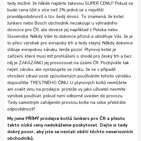
tedy možné, že někde najdete takovou SUPER CENU? Pokud se
bude cena lišit o více než 2% jedná se s největší
pravděpodobností o tzv. šedý dovoz. To znamená, že kotel
Junkers nebo Bosch obchodník nezakoupí u výhradního
dovozce pro ČR, ale doveze jej například z Polska nebo
Slovenska. Někdy Vám to dokonce přizná a uklidňuje Vás, že je
to přeci výrobek pro evropský trh a tedy stejný. Někdy dokonce
slibuje evropskou záruku. Jenže pozor. Plynový kotel je
zařízení, které musí mít prohlášení o shodě pro český trh a bez
něj je ZAKÁZÁNO jej provozovat na území ČR. Pozbýváte tak
nejen záruku, ale vystavujete se riziku, že se v případě
ohrožení zdraví osob způsobených používáním tohoto výrobku
dopouštíte TRESTNÉHO ČINU. U plynových kotlů nemůžete
ani svalit vinu na prodejce, protože vy jako uživatel nesmíte
výrobek používat, pokud není odborně uveden do provozu.
Tedy samotným zahájením provozu kotle na sebe přebíráte
odpovědnost!!
My jsme PŘÍMÝ prodejce kotlů Junkers pro ČR a přesto
takto nízké ceny nedokážeme poskytovat. Dejte si tedy
dobrý pozor, aby jste se nestali obětí těchto neseriozních
obchodníků.