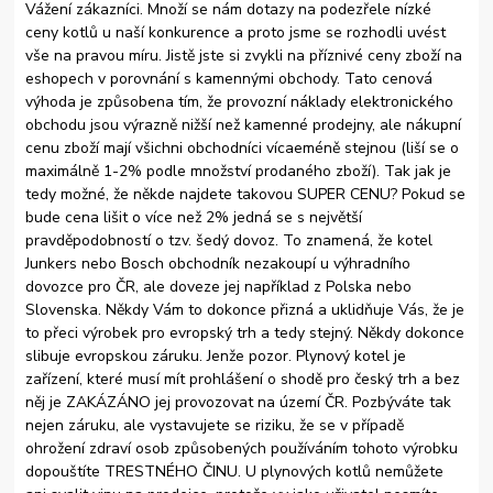
Vážení zákazníci. Množí se nám dotazy na podezřele nízké
ceny kotlů u naší konkurence a proto jsme se rozhodli uvést
vše na pravou míru. Jistě jste si zvykli na příznivé ceny zboží na
eshopech v porovnání s kamennými obchody. Tato cenová
výhoda je způsobena tím, že provozní náklady elektronického
obchodu jsou výrazně nižší než kamenné prodejny, ale nákupní
cenu zboží mají všichni obchodníci vícaeméně stejnou (liší se o
maximálně 1-2% podle množství prodaného zboží). Tak jak je
tedy možné, že někde najdete takovou SUPER CENU? Pokud se
bude cena lišit o více než 2% jedná se s největší
pravděpodobností o tzv. šedý dovoz. To znamená, že kotel
Junkers nebo Bosch obchodník nezakoupí u výhradního
dovozce pro ČR, ale doveze jej například z Polska nebo
Slovenska. Někdy Vám to dokonce přizná a uklidňuje Vás, že je
to přeci výrobek pro evropský trh a tedy stejný. Někdy dokonce
slibuje evropskou záruku. Jenže pozor. Plynový kotel je
zařízení, které musí mít prohlášení o shodě pro český trh a bez
něj je ZAKÁZÁNO jej provozovat na území ČR. Pozbýváte tak
nejen záruku, ale vystavujete se riziku, že se v případě
ohrožení zdraví osob způsobených používáním tohoto výrobku
dopouštíte TRESTNÉHO ČINU. U plynových kotlů nemůžete