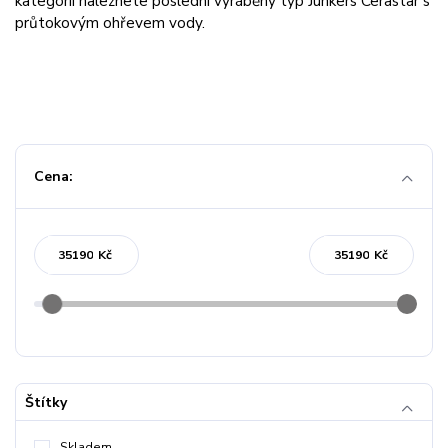
kategorii naleznete poslední vyráběný typ Junkers Cerastar s
průtokovým ohřevem vody.
Cena:
Kč
Kč
Štítky
Skladem