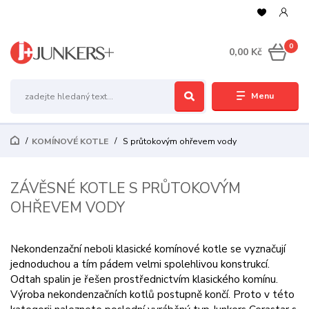
0
0,00 Kč
Menu
KOMÍNOVÉ KOTLE
S průtokovým ohřevem vody
ZÁVĚSNÉ KOTLE S PRŮTOKOVÝM
OHŘEVEM VODY
Nekondenzační neboli klasické komínové kotle se vyznačují
jednoduchou a tím pádem velmi spolehlivou konstrukcí.
Odtah spalin je řešen prostřednictvím klasického komínu.
Výroba nekondenzačních kotlů postupně končí. Proto v této