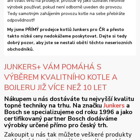
ani svalit vinu na prodejce, protože vy jako uživatel nesmíte
výrobek používat, pokud není odborně uveden do provozu.
Tedy samotným zahájením provozu kotle na sebe přebíráte
odpovědnost!!
My jsme PŘÍMÝ prodejce kotlů Junkers pro ČR a přesto
takto nízké ceny nedokážeme poskytovat. Dejte si tedy
dobrý pozor, aby jste se nestali obětí těchto neseriozních
obchodníků.
JUNKERS+ VÁM POMÁHÁ S
VÝBĚREM KVALITNÍHO KOTLE A
BOJLERU JIŽ VÍCE NEŽ 10 LET
Nákupem u nás dostáváte tu nejvyšší kvalitu
topné techniky na trhu. Na značku
Junkers
a
Bosch se specializujeme od roku 1996 a jako
certifikovaný partner Bosch dodáváme
výrobky určené přímo pro český trh.
Zakoupit u nás tak můžete veškeré produkty