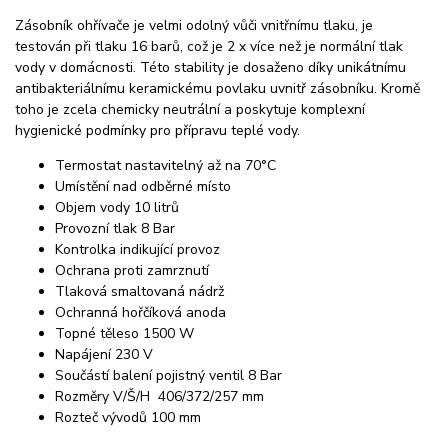
Zásobník ohřívače je velmi odolný vůči vnitřnímu tlaku, je
testován při tlaku 16 barů, což je 2 x více než je normální tlak
vody v domácnosti. Této stability je dosaženo díky unikátnímu
antibakteriálnímu keramickému povlaku uvnitř zásobníku. Kromě
toho je zcela chemicky neutrální a poskytuje komplexní
hygienické podmínky pro přípravu teplé vody.
Termostat nastavitelný až na 70°C
Umístění nad odběrné místo
Objem vody 10 litrů
Provozní tlak 8 Bar
Kontrolka indikující provoz
Ochrana proti zamrznutí
Tlaková smaltovaná nádrž
Ochranná hořčíková anoda
Topné těleso 1500 W
Napájení 230 V
Součástí balení pojistný ventil 8 Bar
Rozměry V/Š/H 406/372/257 mm
Rozteč vývodů 100 mm