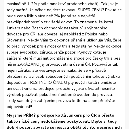
maximálně 1-2% podle množství prodaného zboží). Tak jak je
tedy možné, že někde najdete takovou SUPER CENU? Pokud se
bude cena lišit o více než 2% jedná se s největší
pravděpodobností o tzv. šedý dovoz. To znamená, že kotel
Junkers nebo Bosch obchodník nezakoupí u výhradního
dovozce pro ČR, ale doveze jej například z Polska nebo
Slovenska. Někdy Vám to dokonce přizná a uklidňuje Vás, že je
to přeci výrobek pro evropský trh a tedy stejný. Někdy dokonce
slibuje evropskou záruku. Jenže pozor. Plynový kotel je
zařízení, které musí mít prohlášení o shodě pro český trh a bez
něj je ZAKÁZÁNO jej provozovat na území ČR. Pozbýváte tak
nejen záruku, ale vystavujete se riziku, že se v případě
ohrožení zdraví osob způsobených používáním tohoto výrobku
dopouštíte TRESTNÉHO ČINU. U plynových kotlů nemůžete
ani svalit vinu na prodejce, protože vy jako uživatel nesmíte
výrobek používat, pokud není odborně uveden do provozu.
Tedy samotným zahájením provozu kotle na sebe přebíráte
odpovědnost!!
My jsme PŘÍMÝ prodejce kotlů Junkers pro ČR a přesto
takto nízké ceny nedokážeme poskytovat. Dejte si tedy
dobrý pozor, aby jste se nestali obětí těchto neseriozních