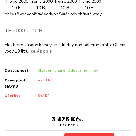
TR 2000 T, 10 B
Elektrický zásobník vody umístitelný nad odběrné místo. Objem
vody 10 litrů.
celý popis
Dostupnost
Skladem online. Odesíláme ihned
Cena před
4 283 Kč
slevou
Ušetříte
857 Kč
3 426 Kč
/
ks
2 831 Kč
bez DPH