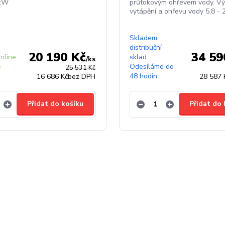
 kW
průtokovým ohřevem vody. V
vytápění a ohřevu vody 5,8 -
Skladem
distribuční
20 190 Kč
34 59
nline.
sklad.
/
ks
e
Odesíláme do
25 531 Kč
48 hodin
16 686 Kč
bez DPH
28 587 
Přidat do košíku
Přidat do 