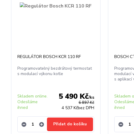
REGULÁTOR BOSCH KCR 110 RF
BOSCH CT
Programovatelný bezdrátový termostat
Programov
s modulací výkonu kotle
modulací 
s aplikací
5 490 Kč
Skladem online.
Skladem o
/
ks
Odesíláme
Odesílám
6 897 Kč
ihned
ihned
4 537 Kč
bez DPH
Přidat do košíku