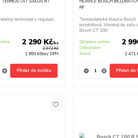
 TERMOSTAT SALUS RT
HLAVICE BOSCH BEZDRÁTOV
RF
atelný termostat s regulací
Termostatická hlavice Bosch
bezdrátová. Vhodná do setu s
Bosch CT 200
2 290 Kč
2 99
nline.
Skladem online.
/
ks
e
Odesíláme
2 372 Kč
ihned
1 893 Kč
bez DPH
2 471 
Přidat do košíku
Přidat do 