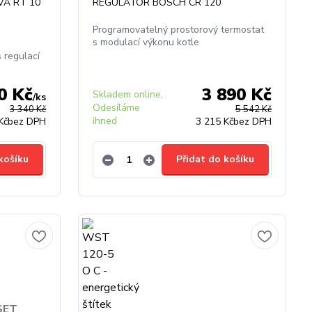
Á RT 10
REGULÁTOR BOSCH CR 120
Programovatelný prostorový termostat
s modulací výkonu kotle
 regulací
0 Kč
3 890 Kč
Skladem online.
/
ks
Odesíláme
3 340 Kč
5 542 Kč
ihned
Kč
bez DPH
3 215 Kč
bez DPH
košíku
Přidat do košíku