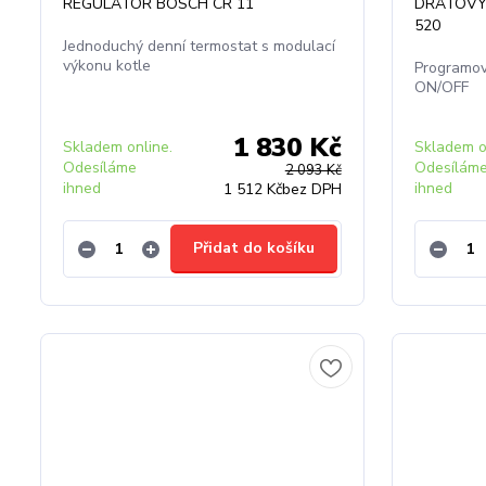
REGULÁTOR BOSCH CR 11
DRÁTOVÝ
520
Jednoduchý denní termostat s modulací
výkonu kotle
Programov
ON/OFF
1 830 Kč
Skladem online.
Skladem o
Odesíláme
Odesílám
2 093 Kč
ihned
ihned
1 512 Kč
bez DPH
Přidat do košíku