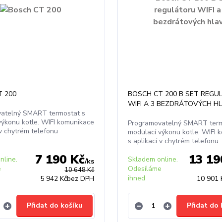
 200
BOSCH CT 200 B SET REGU
WIFI A 3 BEZDRÁTOVÝCH HL
atelný SMART termostat s
výkonu kotle. WIFI komunikace
Programovatelný SMART term
 v chytrém telefonu
modulací výkonu kotle. WIFI 
s aplikací v chytrém telefonu
7 190 Kč
13 19
nline.
Skladem online.
/
ks
e
Odesíláme
10 648 Kč
ihned
5 942 Kč
bez DPH
10 901 
Přidat do košíku
Přidat do 