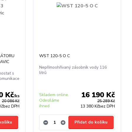
LÁTORU
WST 120-5 O C
AVIC
Nepřímoohřívaný zásobník vody 116
litrů
ostat s
komunikace
0 Kč
16 190 Kč
Skladem online.
/
ks
Odesíláme
20 086 Kč
25 289 Kč
ihned
Kč
bez DPH
13 380 Kč
bez DPH
košíku
Přidat do košíku