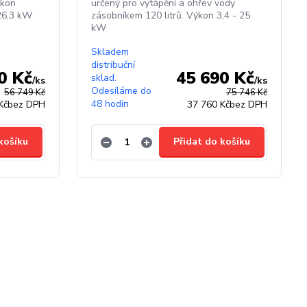
ýkon
určený pro vytápění a ohřev vody
 26,3 kW
zásobníkem 120 litrů. Výkon 3,4 - 25
kW
Skladem
distribuční
0 Kč
45 690 Kč
sklad.
/
ks
/
ks
Odesíláme do
56 749 Kč
75 746 Kč
48 hodin
Kč
bez DPH
37 760 Kč
bez DPH
košíku
Přidat do košíku