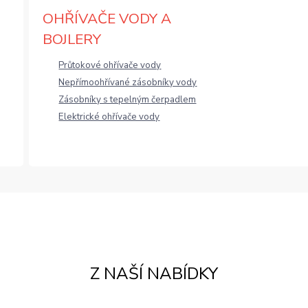
OHŘÍVAČE VODY A
BOJLERY
Průtokové ohřívače vody
Nepřímoohřívané zásobníky vody
Zásobníky s tepelným čerpadlem
Elektrické ohřívače vody
Z NAŠÍ NABÍDKY