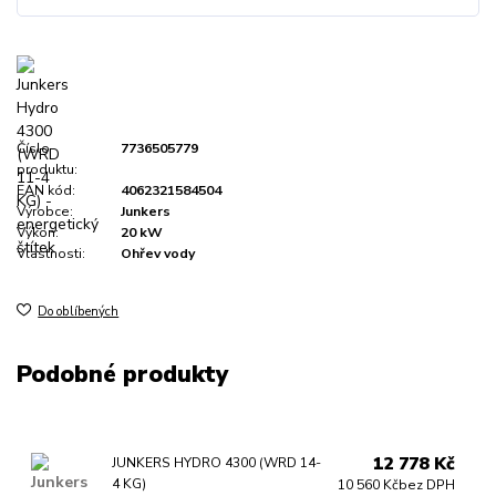
Číslo
7736505779
produktu:
EAN kód:
4062321584504
Výrobce:
Junkers
Výkon:
20 kW
Vlastnosti:
Ohřev vody
Do oblíbených
Podobné produkty
12 778 Kč
JUNKERS HYDRO 4300 (WRD 14-
4 KG)
10 560 Kč
bez DPH