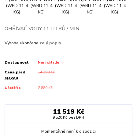
OHŘÍVAČ VODY 11 LITRŮ / MIN.
Výroba ukončena
celý popis
Dostupnost
Není skladem
Cena před
14 399 Kč
slevou
Ušetříte
2 880 Kč
11 519 Kč
9 520 Kč
bez DPH
Momentálně není k dispozici