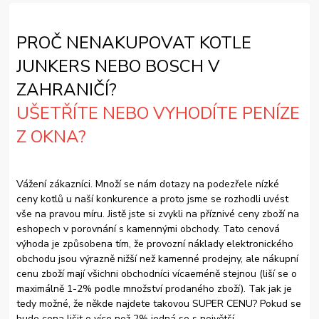
PROČ NENAKUPOVAT KOTLE
JUNKERS NEBO BOSCH V
ZAHRANIČÍ?
UŠETŘÍTE NEBO VYHODÍTE PENÍZE
Z OKNA?
Vážení zákazníci. Množí se nám dotazy na podezřele nízké
ceny kotlů u naší konkurence a proto jsme se rozhodli uvést
vše na pravou míru. Jistě jste si zvykli na příznivé ceny zboží na
eshopech v porovnání s kamennými obchody. Tato cenová
výhoda je způsobena tím, že provozní náklady elektronického
obchodu jsou výrazně nižší než kamenné prodejny, ale nákupní
cenu zboží mají všichni obchodníci vícaeméně stejnou (liší se o
maximálně 1-2% podle množství prodaného zboží). Tak jak je
tedy možné, že někde najdete takovou SUPER CENU? Pokud se
bude cena lišit o více než 2% jedná se s největší