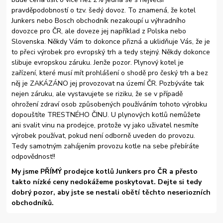
pravděpodobností o tzv. šedý dovoz. To znamená, že kotel
Junkers nebo Bosch obchodník nezakoupí u výhradního
dovozce pro ČR, ale doveze jej například z Polska nebo
Slovenska. Někdy Vám to dokonce přizná a uklidňuje Vás, že je
to přeci výrobek pro evropský trh a tedy stejný. Někdy dokonce
slibuje evropskou záruku. Jenže pozor. Plynový kotel je
zařízení, které musí mít prohlášení o shodě pro český trh a bez
něj je ZAKÁZÁNO jej provozovat na území ČR. Pozbýváte tak
nejen záruku, ale vystavujete se riziku, že se v případě
ohrožení zdraví osob způsobených používáním tohoto výrobku
dopouštíte TRESTNÉHO ČINU. U plynových kotlů nemůžete
ani svalit vinu na prodejce, protože vy jako uživatel nesmíte
výrobek používat, pokud není odborně uveden do provozu.
Tedy samotným zahájením provozu kotle na sebe přebíráte
odpovědnost!!
My jsme PŘÍMÝ prodejce kotlů Junkers pro ČR a přesto
takto nízké ceny nedokážeme poskytovat. Dejte si tedy
dobrý pozor, aby jste se nestali obětí těchto neseriozních
obchodníků.