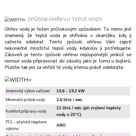
ZPŮSOB OHŘEVU TEPLÉ VODY
Ohřev vody je řešen průtokovým způsobem. To mimo jiné
znamená, že teplá voda je ohřívána v okamžiku, kdy ji
začnete odebírat. Tento způsob ohřevu Vám zajistí
nekonečné množství teplé vody kdykoliv ji potřebujete.
Zároveň je tento způsob ohřevu nejúspornější, jelikož se
nemusí voda připravovat do zásoby jako je tomu u bojlerů.
Platíte tak jen za ohřátí té vody, kterou právě odebíráte.
Jmenovitý výkon zařízení
10,6 - 19,2 kW
Minimální průtok vody
2,6 litrů / min.
11 litrů / min. (při zvýšení teploty
Komfort přípravy vody
vody o 25°C)
PCL - plynulá regulace
ANO
výkonu