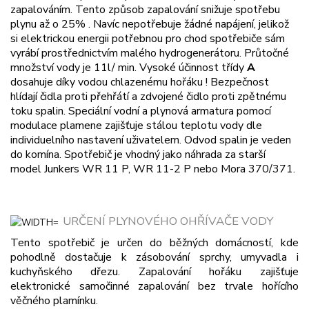
zapalováním. Tento způsob zapalování snižuje spotřebu
plynu až o 25% . Navíc nepotřebuje žádné napájení, jelikož
si elektrickou energii potřebnou pro chod spotřebiče sám
vyrábí prostřednictvím malého hydrogenerátoru. Průtočné
množství vody je 11l/ min. Vysoké účinnost třídy
A
dosahuje díky vodou chlazenému hořáku !
Bezpečnost
hlídají čidla proti přehřátí a zdvojené čidlo proti zpětnému
toku spalin. Speciální vodní a plynová armatura pomocí
modulace plamene zajišťuje stálou teplotu vody dle
individuelního nastavení uživatelem. Odvod spalin je veden
do komína. Spotřebič je vhodný jako náhrada za starší
model Junkers WR 11 P, WR 11-2 P nebo Mora 370/371.
URČENÍ PLYNOVÉHO OHŘÍVAČE VODY
Tento spotřebič je určen do běžných domácností, kde
pohodlně dostačuje k zásobování sprchy, umyvadla i
kuchyňského dřezu. Zapalování hořáku zajišťuje
elektronické samočinné zapalování bez trvale hořícího
věčného plamínku.