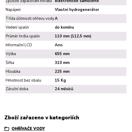
Způsob zapalování hořáku
elektronické samočinné
Napájení
Vlastní hydrogenerátor
Třída účinnosti ohřevu vody
A
Vedení spalin
do komínu
Průměr hrdla spalin
110 mm (112,5 mm)
Informační LCD
Ano
Výška
655 mm
Šířka
310 mm
Hloubka
225 mm
Hmotnost bez obalu
15 Kg
Záruční doba
24 měsíců
Zboží zařazeno v kategoriích
OHŘÍVAČE VODY