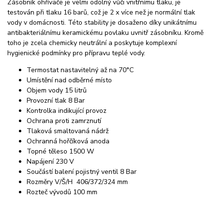
Zásobník ohřívače je velmi odolný vůči vnitřnímu tlaku, je
testován při tlaku 16 barů, což je 2 x více než je normální tlak
vody v domácnosti. Této stability je dosaženo díky unikátnímu
antibakteriálnímu keramickému povlaku uvnitř zásobníku. Kromě
toho je zcela chemicky neutrální a poskytuje komplexní
hygienické podmínky pro přípravu teplé vody.
Termostat nastavitelný až na 70°C
Umístění nad odběrné místo
Objem vody 15 litrů
Provozní tlak 8 Bar
Kontrolka indikující provoz
Ochrana proti zamrznutí
Tlaková smaltovaná nádrž
Ochranná hořčíková anoda
Topné těleso 1500 W
Napájení 230 V
Součástí balení pojistný ventil 8 Bar
Rozměry V/Š/H 406/372/324 mm
Rozteč vývodů 100 mm