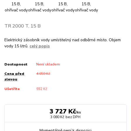
TR 2000 T, 15 B
Elektrický zásobník vody umístitelný nad odběrné místo. Objem
vody 15 litrů.
celý popis
Dostupnost
Není skladem
Cena před
4 659 Kč
slevou
Ušetříte
932 Kč
3 727 Kč
/
ks
3 080 Kč
bez DPH
Momentálně není k dispozici