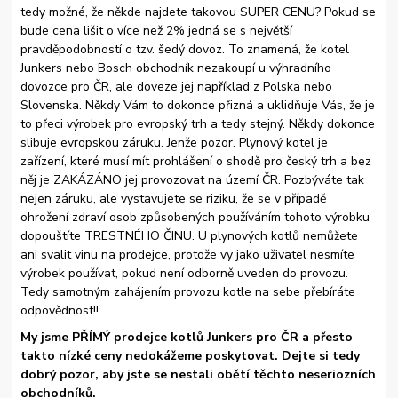
tedy možné, že někde najdete takovou SUPER CENU? Pokud se
bude cena lišit o více než 2% jedná se s největší
pravděpodobností o tzv. šedý dovoz. To znamená, že kotel
Junkers nebo Bosch obchodník nezakoupí u výhradního
dovozce pro ČR, ale doveze jej například z Polska nebo
Slovenska. Někdy Vám to dokonce přizná a uklidňuje Vás, že je
to přeci výrobek pro evropský trh a tedy stejný. Někdy dokonce
slibuje evropskou záruku. Jenže pozor. Plynový kotel je
zařízení, které musí mít prohlášení o shodě pro český trh a bez
něj je ZAKÁZÁNO jej provozovat na území ČR. Pozbýváte tak
nejen záruku, ale vystavujete se riziku, že se v případě
ohrožení zdraví osob způsobených používáním tohoto výrobku
dopouštíte TRESTNÉHO ČINU. U plynových kotlů nemůžete
ani svalit vinu na prodejce, protože vy jako uživatel nesmíte
výrobek používat, pokud není odborně uveden do provozu.
Tedy samotným zahájením provozu kotle na sebe přebíráte
odpovědnost!!
My jsme PŘÍMÝ prodejce kotlů Junkers pro ČR a přesto
takto nízké ceny nedokážeme poskytovat. Dejte si tedy
dobrý pozor, aby jste se nestali obětí těchto neseriozních
obchodníků.