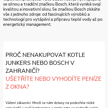
se silnou a tradiční značkou Bosch, která vyniká svojí
kvalitou a inovativní silou. Se značkou Bosch získáte
vše z jednoho zdroje: od fascinujících výrobků a
technologií pro vytápění a přípravu teplé vody až po
energetický management.
PROČ NENAKUPOVAT KOTLE
JUNKERS NEBO BOSCH V
ZAHRANIČÍ?
UŠETŘÍTE NEBO VYHODÍTE PENÍZE
Z OKNA?
Vážení zákazníci. Množí se nám dotazy na podezřele nízké
ceny kotlů u naší konkurence a proto jsme se rozhodli uvést