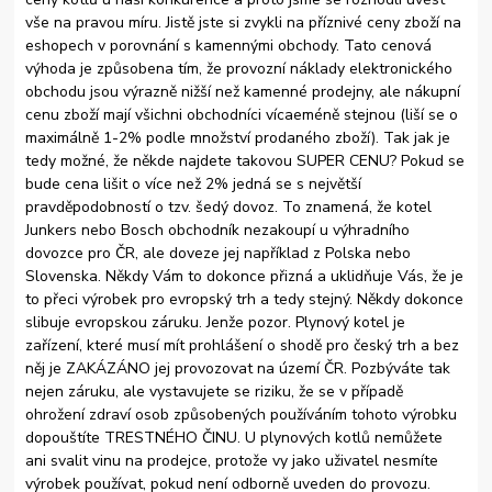
vše na pravou míru. Jistě jste si zvykli na příznivé ceny zboží na
eshopech v porovnání s kamennými obchody. Tato cenová
výhoda je způsobena tím, že provozní náklady elektronického
obchodu jsou výrazně nižší než kamenné prodejny, ale nákupní
cenu zboží mají všichni obchodníci vícaeméně stejnou (liší se o
maximálně 1-2% podle množství prodaného zboží). Tak jak je
tedy možné, že někde najdete takovou SUPER CENU? Pokud se
bude cena lišit o více než 2% jedná se s největší
pravděpodobností o tzv. šedý dovoz. To znamená, že kotel
Junkers nebo Bosch obchodník nezakoupí u výhradního
dovozce pro ČR, ale doveze jej například z Polska nebo
Slovenska. Někdy Vám to dokonce přizná a uklidňuje Vás, že je
to přeci výrobek pro evropský trh a tedy stejný. Někdy dokonce
slibuje evropskou záruku. Jenže pozor. Plynový kotel je
zařízení, které musí mít prohlášení o shodě pro český trh a bez
něj je ZAKÁZÁNO jej provozovat na území ČR. Pozbýváte tak
nejen záruku, ale vystavujete se riziku, že se v případě
ohrožení zdraví osob způsobených používáním tohoto výrobku
dopouštíte TRESTNÉHO ČINU. U plynových kotlů nemůžete
ani svalit vinu na prodejce, protože vy jako uživatel nesmíte
výrobek používat, pokud není odborně uveden do provozu.