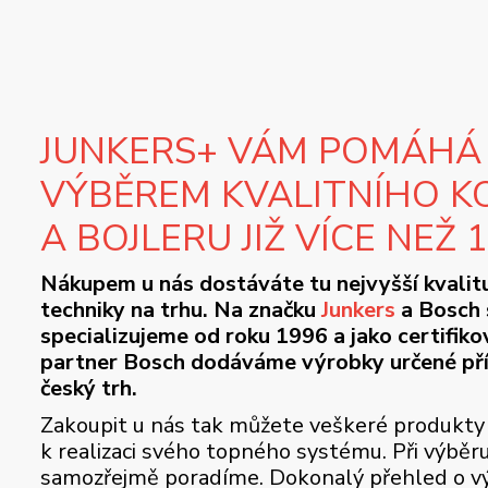
JUNKERS+ VÁM POMÁHÁ
VÝBĚREM KVALITNÍHO K
A BOJLERU JIŽ VÍCE NEŽ 
Nákupem u nás dostáváte tu nejvyšší kvalit
techniky na trhu. Na značku
Junkers
a Bosch 
specializujeme od roku 1996 a jako certifik
partner Bosch dodáváme výrobky určené př
český trh.
Zakoupit u nás tak můžete veškeré produkty
k realizaci svého topného systému. Při výběr
samozřejmě poradíme. Dokonalý přehled o vý