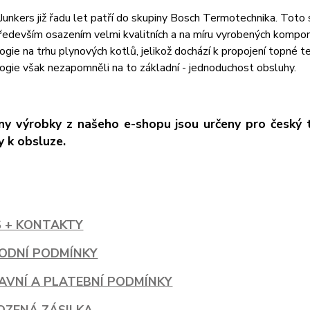
Junkers již řadu let patří do skupiny Bosch Termotechnika. Toto 
ředevším osazením velmi kvalitních a na míru vyrobených kompon
ogie na trhu plynových kotlů, jelikož dochází k propojení topné 
ogie však nezapomněli na to základní - jednoduchost obsluhy.
y výrobky z našeho e-shopu jsou určeny pro český trh
 k obsluze.
S + KONTAKTY
ODNÍ PODMÍNKY
AVNÍ A PLATEBNÍ PODMÍNKY