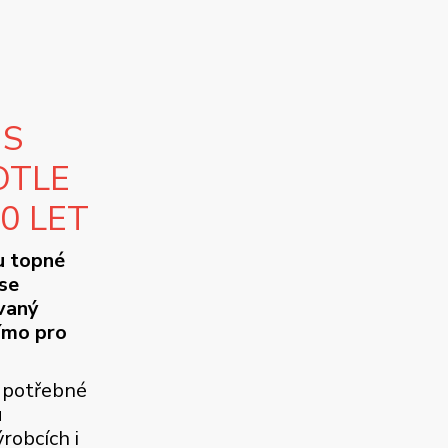
 S
OTLE
10 LET
u topné
se
ovaný
ímo pro
 potřebné
u
robcích i