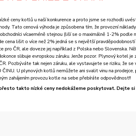
zké ceny kotlů u naší konkurence a proto jsme se rozhodli uvést vš
ody. Tato cenová výhoda je způsobena tím, že provozní náklady 
i obchodníci vícaeméně stejnou (liší se o maximálně 1-2% podle 
na lišit o více než 2% jedná se s největší pravděpodobností o
 pro ČR, ale doveze jej například z Polska nebo Slovenska. Něk
okonce slibuje evropskou záruku. Jenže pozor. Plynový kotel je z
R. Pozbýváte tak nejen záruku, ale vystavujete se riziku, že se
U. U plynových kotlů nemůžete ani svalit vinu na prodejce, pr
ým zahájením provozu kotle na sebe přebíráte odpovědnost!!
přesto takto nízké ceny nedokážeme poskytovat. Dejte si t