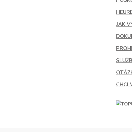
POŠK
HEUR
JAK 
DOKU
PROH
SLUŽB
OTÁZ
CHCI 