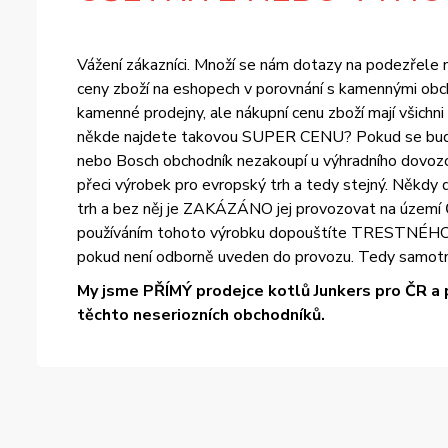
Vážení zákazníci. Množí se nám dotazy na podezřele ní
ceny zboží na eshopech v porovnání s kamennými obch
kamenné prodejny, ale nákupní cenu zboží mají všichn
někde najdete takovou SUPER CENU? Pokud se bude ce
nebo Bosch obchodník nezakoupí u výhradního dovozce
přeci výrobek pro evropský trh a tedy stejný. Někdy d
trh a bez něj je ZAKÁZÁNO jej provozovat na území Č
používáním tohoto výrobku dopouštíte TRESTNÉHO ČIN
pokud není odborně uveden do provozu. Tedy samotn
My jsme PŘÍMÝ prodejce kotlů Junkers pro ČR a 
těchto neseriozních obchodníků.