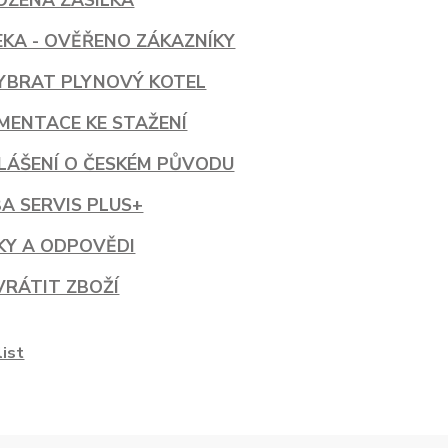
OZENÁ ZÁSILKA
EKA - OVĚŘENO ZÁKAZNÍKY
VYBRAT PLYNOVÝ KOTEL
MENTACE KE STAŽENÍ
LÁŠENÍ O ČESKÉM PŮVODU
A SERVIS PLUS+
KY A ODPOVĚDI
VRÁTIT ZBOŽÍ