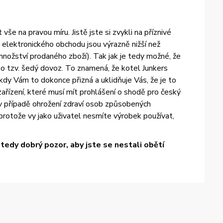
e na pravou míru. Jistě jste si zvykli na příznivé
elektronického obchodu jsou výrazně nižší než
množství prodaného zboží). Tak jak je tedy možné, že
 tzv. šedý dovoz. To znamená, že kotel Junkers
dy Vám to dokonce přizná a uklidňuje Vás, že je to
ařízení, které musí mít prohlášení o shodě pro český
 v případě ohrožení zdraví osob způsobených
otože vy jako uživatel nesmíte výrobek používat,
edy dobrý pozor, aby jste se nestali obětí