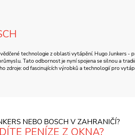
SCH
 osvědčené technologie z oblasti vytápění. Hugo Junkers - 
ůmyslu. Tato odbornost je nyní spojena se silnou a tradičn
oho zdroje: od fascinujících výrobků a technologií pro vytá
KERS NEBO BOSCH V ZAHRANIČÍ?
ÍTE PENÍZE Z OKNA?