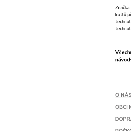
Značka 
kotlů p
technol
technol
Všechn
návody
O NÁ
OBCH
DOPR