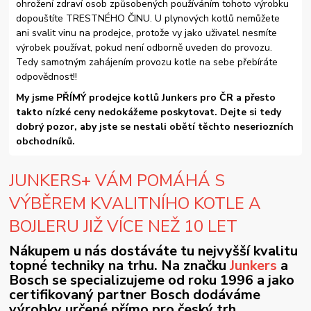
ohrožení zdraví osob způsobených používáním tohoto výrobku
dopouštíte TRESTNÉHO ČINU. U plynových kotlů nemůžete
ani svalit vinu na prodejce, protože vy jako uživatel nesmíte
výrobek používat, pokud není odborně uveden do provozu.
Tedy samotným zahájením provozu kotle na sebe přebíráte
odpovědnost!!
My jsme PŘÍMÝ prodejce kotlů Junkers pro ČR a přesto
takto nízké ceny nedokážeme poskytovat. Dejte si tedy
dobrý pozor, aby jste se nestali obětí těchto neseriozních
obchodníků.
JUNKERS+ VÁM POMÁHÁ S
VÝBĚREM KVALITNÍHO KOTLE A
BOJLERU JIŽ VÍCE NEŽ 10 LET
Nákupem u nás dostáváte tu nejvyšší kvalitu
topné techniky na trhu. Na značku
Junkers
a
Bosch se specializujeme od roku 1996 a jako
certifikovaný partner Bosch dodáváme
výrobky určené přímo pro český trh.