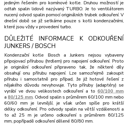
jediným řešením pro komínové kotle. Druhou možností je
odtah spalin lidově
nazývaný TURBO. Je to ventilátorem
nucený odvod spalin pomocí originálních trubek odkouření. V
dnešní
době se již setkáme pouze s kotli kondenzačními,
které jsou vždy v provedení turbo.
DŮLEŽITÉ INFORMACE K ODKOUŘENÍ
JUNKERS / BOSCH
Kondenzační kotle Bosch a Junkers nejsou vybaveny
připojovací přírubou (hrdlem) pro napojení
odkouření. Proto
je originální odkouření připraveno tak, že některé díly
obsahují onu
přírubu napojení. Lze samozřejmě zakoupit
přírubu i samostatně pro případ, že již hotové
řešení z
nějakého důvodu nevyhovuje. Tyto příruby (adaptéry) se
vyrábí ve dvou
velikostech odkouření a to
60/100 mm
a
80/125 mm
.
Odvod spalin s průměrem 60/100 mm nebo
60/60 mm je levnější, je však určen spíše pro krátší
délky
odkouření.
Pro odvody spalin na větší vzdálenosti a
to až 25 m je určeno odkouření s průměrem 80/125
mm,
popřípadě odkouření dělené 80/80 mm.