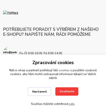
POTŘEBUJETE PORADIT S VÝBĚREM Z NAŠEHO
E-SHOPU? NAPIŠTE NÁM, RÁDI POMŮŽEME
Po-Čt 9.00-16.00, Pá 9.00-14.00
Zpracování cookies
info@junkersplus.cz
Náš e-shop a partneři potřebují Váš
souhlas
s použitím souborů
cookies, aby Vám mohli zobrazovat informace týkající se Vašich
zájmů.
Souhlasím
Nastavení
© JunkersPlus.cz 2012-2026, všechna práva vyhrazena
Souhlas můžete odmítnout
zde
.