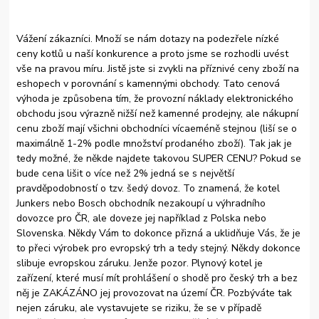
Vážení zákazníci. Množí se nám dotazy na podezřele nízké
ceny kotlů u naší konkurence a proto jsme se rozhodli uvést
vše na pravou míru. Jistě jste si zvykli na příznivé ceny zboží na
eshopech v porovnání s kamennými obchody. Tato cenová
výhoda je způsobena tím, že provozní náklady elektronického
obchodu jsou výrazně nižší než kamenné prodejny, ale nákupní
cenu zboží mají všichni obchodníci vícaeméně stejnou (liší se o
maximálně 1-2% podle množství prodaného zboží). Tak jak je
tedy možné, že někde najdete takovou SUPER CENU? Pokud se
bude cena lišit o více než 2% jedná se s největší
pravděpodobností o tzv. šedý dovoz. To znamená, že kotel
Junkers nebo Bosch obchodník nezakoupí u výhradního
dovozce pro ČR, ale doveze jej například z Polska nebo
Slovenska. Někdy Vám to dokonce přizná a uklidňuje Vás, že je
to přeci výrobek pro evropský trh a tedy stejný. Někdy dokonce
slibuje evropskou záruku. Jenže pozor. Plynový kotel je
zařízení, které musí mít prohlášení o shodě pro český trh a bez
něj je ZAKÁZÁNO jej provozovat na území ČR. Pozbýváte tak
nejen záruku, ale vystavujete se riziku, že se v případě