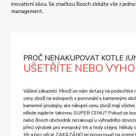
inovativní silou. Se značkou Bosch získáte vše z jedn
management.
PROČ NENAKUPOVAT KOTLE JUN
UŠETŘÍTE NEBO VYHOD
Vážení zákazníci. Množí se nám dotazy na podezřele ní
ceny zboží na eshopech v porovnání s kamennými obch
kamenné prodejny, ale nákupní cenu zboží mají všichn
někde najdete takovou SUPER CENU? Pokud se bude ce
nebo Bosch obchodník nezakoupí u výhradního dovozce
přeci výrobek pro evropský trh a tedy stejný. Někdy d
trh a bez něj je ZAKÁZÁNO jej provozovat na území Č