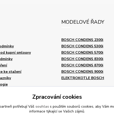
MODELOVÉ ŘADY
BOSCH CONDENS 2300i
odmínky
BOSCH CONDENS 5300i
od kupní smlouvy
BOSCH CONDENS 5700i
odmínky
BOSCH CONDENS 8300i
ření
BOSCH CONDENS 8700i
 ke stažení
BOSCH CONDENS 9000i
azníky
ELEKTROKOTLE BOSCH
logie
lynový kotel
Zpracování cookies
o českém původu
artneři potřebují Váš
souhlas
s použitím souborů cookies, aby Vám mo
informace týkající se Vašich zájmů.