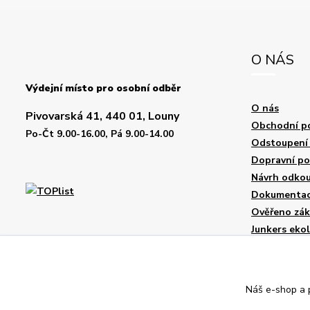
O NÁS
Výdejní místo pro osobní odběr
O nás
Pivovarská 41, 440 01, Louny
Obchodní p
Po-Čt 9.00-16.00, Pá 9.00-14.00
Odstoupení 
Dopravní p
Návrh odkou
Dokumentace
Ověřeno zák
Junkers eko
Jak vybrat p
Prohlášení 
Servis Plus+
Náš e-shop a p