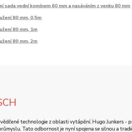
ní sada vední komínem 60 mm a nasáváním z venku 80 mm
užení 80 mm, 0,5m
užení 80 mm, 1m
užení 80 mm, 2m
SCH
 osvědčené technologie z oblasti vytápění. Hugo Junkers - 
ůmyslu. Tato odbornost je nyní spojena se silnou a tradičn