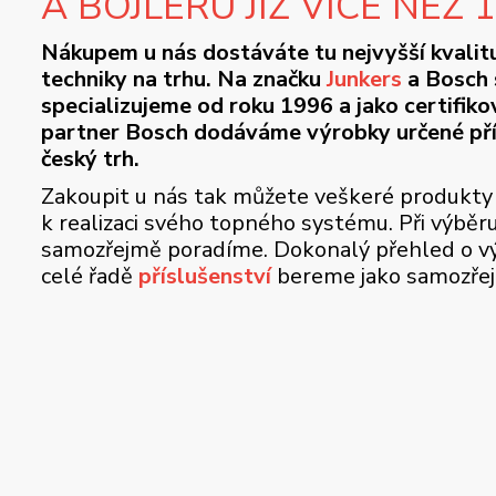
A BOJLERU JIŽ VÍCE NEŽ 
Nákupem u nás dostáváte tu nejvyšší kvalit
techniky na trhu. Na značku
Junkers
a Bosch 
specializujeme od roku 1996 a jako certifik
partner Bosch dodáváme výrobky určené př
český trh.
Zakoupit u nás tak můžete veškeré produkty
k realizaci svého topného systému. Při výběr
samozřejmě poradíme. Dokonalý přehled o vý
celé řadě
příslušenství
bereme jako samozře