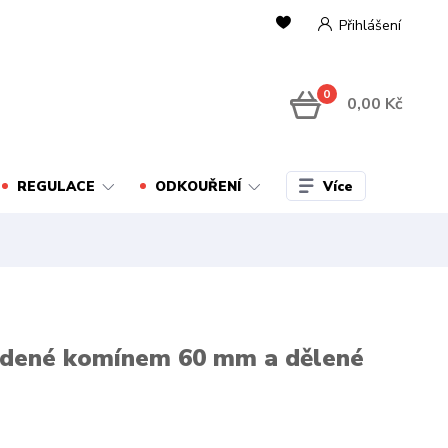
Přihlášení
0
0,00 Kč
Více
REGULACE
ODKOUŘENÍ
vedené komínem 60 mm a dělené