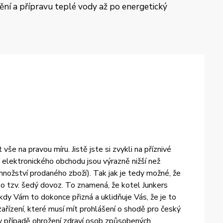
pění a přípravu teplé vody až po energetický
e na pravou míru. Jistě jste si zvykli na příznivé
elektronického obchodu jsou výrazně nižší než
množství prodaného zboží). Tak jak je tedy možné, že
 tzv. šedý dovoz. To znamená, že kotel Junkers
dy Vám to dokonce přizná a uklidňuje Vás, že je to
ařízení, které musí mít prohlášení o shodě pro český
 v případě ohrožení zdraví osob způsobených