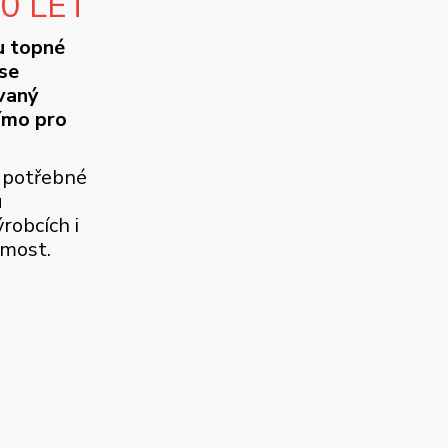
10 LET
u topné
se
ovaný
ímo pro
 potřebné
u
robcích i
jmost.