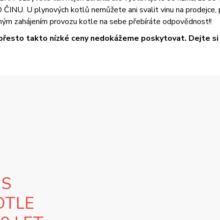
U. U plynových kotlů nemůžete ani svalit vinu na prodejce, pr
ým zahájením provozu kotle na sebe přebíráte odpovědnost!!
přesto takto nízké ceny nedokážeme poskytovat. Dejte si t
 S
OTLE