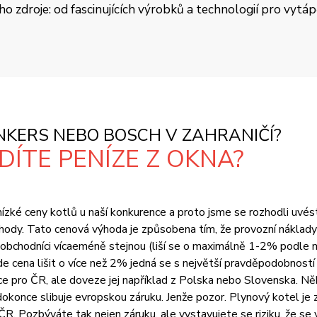
oho zdroje: od fascinujících výrobků a technologií pro vytá
KERS NEBO BOSCH V ZAHRANIČÍ?
ÍTE PENÍZE Z OKNA?
zké ceny kotlů u naší konkurence a proto jsme se rozhodli uvést vš
ody. Tato cenová výhoda je způsobena tím, že provozní náklady 
i obchodníci vícaeméně stejnou (liší se o maximálně 1-2% podle 
na lišit o více než 2% jedná se s největší pravděpodobností o
 pro ČR, ale doveze jej například z Polska nebo Slovenska. Něk
okonce slibuje evropskou záruku. Jenže pozor. Plynový kotel je z
R. Pozbýváte tak nejen záruku, ale vystavujete se riziku, že se