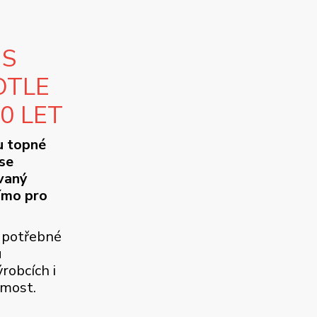
 S
OTLE
10 LET
u topné
se
ovaný
ímo pro
 potřebné
u
robcích i
jmost.