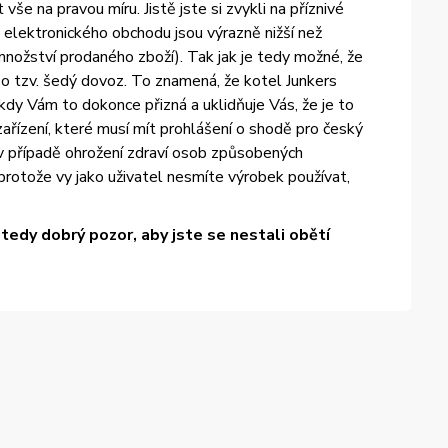
e na pravou míru. Jistě jste si zvykli na příznivé
elektronického obchodu jsou výrazně nižší než
množství prodaného zboží). Tak jak je tedy možné, že
 tzv. šedý dovoz. To znamená, že kotel Junkers
dy Vám to dokonce přizná a uklidňuje Vás, že je to
ařízení, které musí mít prohlášení o shodě pro český
 v případě ohrožení zdraví osob způsobených
otože vy jako uživatel nesmíte výrobek používat,
edy dobrý pozor, aby jste se nestali obětí