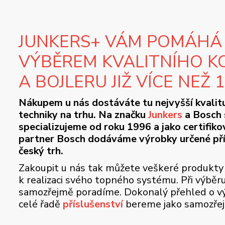
JUNKERS+ VÁM POMÁHÁ
VÝBĚREM KVALITNÍHO K
A BOJLERU JIŽ VÍCE NEŽ 
Nákupem u nás dostáváte tu nejvyšší kvalit
techniky na trhu. Na značku
Junkers
a Bosch 
specializujeme od roku 1996 a jako certifik
partner Bosch dodáváme výrobky určené př
český trh.
Zakoupit u nás tak můžete veškeré produkty
k realizaci svého topného systému. Při výběr
samozřejmě poradíme. Dokonalý přehled o vý
celé řadě
příslušenství
bereme jako samozře