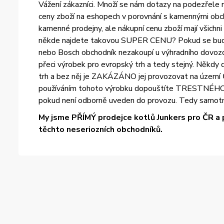
Vážení zákazníci. Množí se nám dotazy na podezřele ní
ceny zboží na eshopech v porovnání s kamennými obch
kamenné prodejny, ale nákupní cenu zboží mají všichn
někde najdete takovou SUPER CENU? Pokud se bude ce
nebo Bosch obchodník nezakoupí u výhradního dovozce
přeci výrobek pro evropský trh a tedy stejný. Někdy d
trh a bez něj je ZAKÁZÁNO jej provozovat na území Č
používáním tohoto výrobku dopouštíte TRESTNÉHO ČIN
pokud není odborně uveden do provozu. Tedy samotn
My jsme PŘÍMÝ prodejce kotlů Junkers pro ČR a 
těchto neseriozních obchodníků.