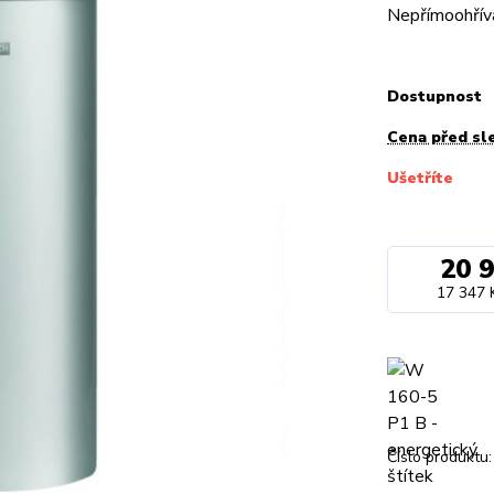
Nepřímoohřív
Dostupnost
Cena před sl
Ušetříte
20 
17 347 
Číslo produktu: