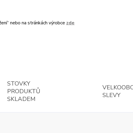
žení“ nebo na stránkách výrobce
zde
STOVKY
VELKOOB
PRODUKTŮ
SLEVY
SKLADEM