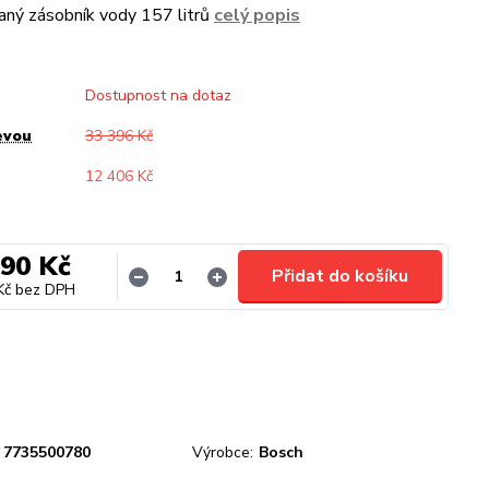
aný zásobník vody 157 litrů
celý popis
Dostupnost na dotaz
evou
33 396 Kč
12 406 Kč
990 Kč
Přidat do košíku
Kč
bez DPH
7735500780
Výrobce:
Bosch