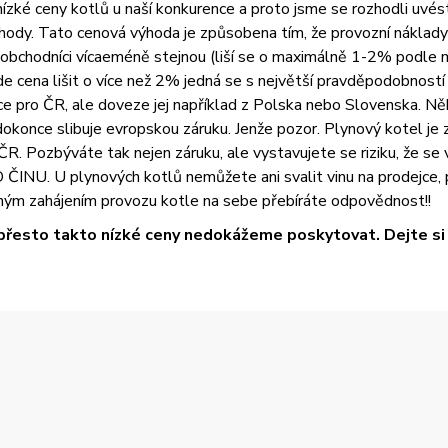
zké ceny kotlů u naší konkurence a proto jsme se rozhodli uvést vš
ody. Tato cenová výhoda je způsobena tím, že provozní náklady 
i obchodníci vícaeméně stejnou (liší se o maximálně 1-2% podle 
na lišit o více než 2% jedná se s největší pravděpodobností o
 pro ČR, ale doveze jej například z Polska nebo Slovenska. Něk
okonce slibuje evropskou záruku. Jenže pozor. Plynový kotel je z
R. Pozbýváte tak nejen záruku, ale vystavujete se riziku, že se
U. U plynových kotlů nemůžete ani svalit vinu na prodejce, pr
ým zahájením provozu kotle na sebe přebíráte odpovědnost!!
přesto takto nízké ceny nedokážeme poskytovat. Dejte si t