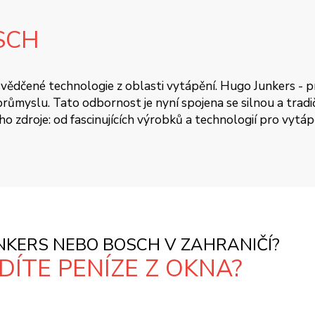
SCH
 osvědčené technologie z oblasti vytápění. Hugo Junkers - 
ůmyslu. Tato odbornost je nyní spojena se silnou a tradičn
oho zdroje: od fascinujících výrobků a technologií pro vytá
KERS NEBO BOSCH V ZAHRANIČÍ?
ÍTE PENÍZE Z OKNA?