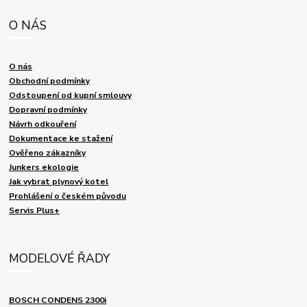
O NÁS
O nás
Obchodní podmínky
Odstoupení od kupní smlouvy
Dopravní podmínky
Návrh odkouření
Dokumentace ke stažení
Ověřeno zákazníky
Junkers ekologie
Jak vybrat plynový kotel
Prohlášení o českém původu
Servis Plus+
MODELOVÉ ŘADY
BOSCH CONDENS 2300i