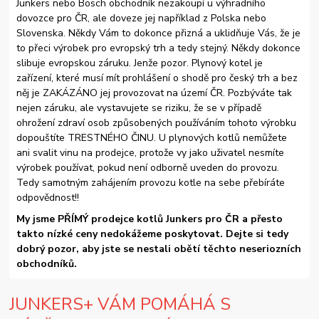
Junkers nebo Bosch obchodník nezakoupí u výhradního
dovozce pro ČR, ale doveze jej například z Polska nebo
Slovenska. Někdy Vám to dokonce přizná a uklidňuje Vás, že je
to přeci výrobek pro evropský trh a tedy stejný. Někdy dokonce
slibuje evropskou záruku. Jenže pozor. Plynový kotel je
zařízení, které musí mít prohlášení o shodě pro český trh a bez
něj je ZAKÁZÁNO jej provozovat na území ČR. Pozbýváte tak
nejen záruku, ale vystavujete se riziku, že se v případě
ohrožení zdraví osob způsobených používáním tohoto výrobku
dopouštíte TRESTNÉHO ČINU. U plynových kotlů nemůžete
ani svalit vinu na prodejce, protože vy jako uživatel nesmíte
výrobek používat, pokud není odborně uveden do provozu.
Tedy samotným zahájením provozu kotle na sebe přebíráte
odpovědnost!!
My jsme PŘÍMÝ prodejce kotlů Junkers pro ČR a přesto
takto nízké ceny nedokážeme poskytovat. Dejte si tedy
dobrý pozor, aby jste se nestali obětí těchto neseriozních
obchodníků.
JUNKERS+ VÁM POMÁHÁ S