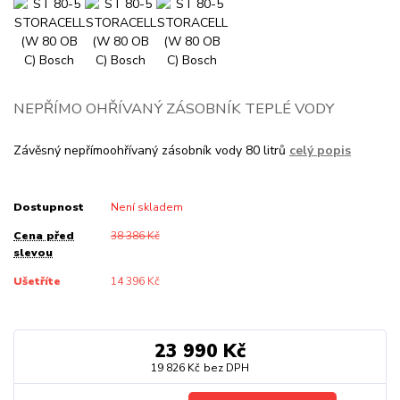
NEPŘÍMO OHŘÍVANÝ ZÁSOBNÍK TEPLÉ VODY
Závěsný nepřímoohřívaný zásobník vody 80 litrů
celý popis
Dostupnost
Není skladem
Cena před
38 386 Kč
slevou
Ušetříte
14 396 Kč
23 990 Kč
19 826 Kč
bez DPH