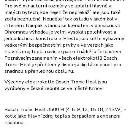
Pro své minauturní rozměry se uplatní hlavně v
malých bytech, kde nejen že nepřekáží, ale jsou také
zcela bezhlučné. Neudělají tak ostudu v jakémkoliv
interiéru. Naopak, stanou se klenotem v domácnosti.
Ohromnou výhodou je velmi vysoká spolehlivost a
jednoduchost konstrukce. Přesto jsou kotle vybaveny
veškerými bezpečnostími prvky a ve verzích jako
hlavní zdroj tepla navíc expanzní nádrží a čerpadlem.
Poznávacím zanemením všech elektrokotlů Bosch
Tronic Heat je přehledný displej a digitální panel pro
snadnou a přehlednou obsluhu.
Všechny elektrokotle Bosch Tronic Heat jsou
vyráběny v české republice ve městě Krnov!
Bosch Tronic Heat 3500 H (4, 6, 9, 12, 15 18, 24 kW ) -
kotle jako hlavní zdroj tepla s čerpadlem a expanzní
nádobou.