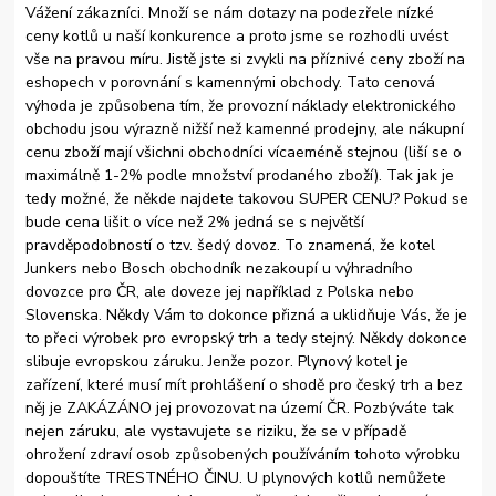
Vážení zákazníci. Množí se nám dotazy na podezřele nízké
ceny kotlů u naší konkurence a proto jsme se rozhodli uvést
vše na pravou míru. Jistě jste si zvykli na příznivé ceny zboží na
eshopech v porovnání s kamennými obchody. Tato cenová
výhoda je způsobena tím, že provozní náklady elektronického
obchodu jsou výrazně nižší než kamenné prodejny, ale nákupní
cenu zboží mají všichni obchodníci vícaeméně stejnou (liší se o
maximálně 1-2% podle množství prodaného zboží). Tak jak je
tedy možné, že někde najdete takovou SUPER CENU? Pokud se
bude cena lišit o více než 2% jedná se s největší
pravděpodobností o tzv. šedý dovoz. To znamená, že kotel
Junkers nebo Bosch obchodník nezakoupí u výhradního
dovozce pro ČR, ale doveze jej například z Polska nebo
Slovenska. Někdy Vám to dokonce přizná a uklidňuje Vás, že je
to přeci výrobek pro evropský trh a tedy stejný. Někdy dokonce
slibuje evropskou záruku. Jenže pozor. Plynový kotel je
zařízení, které musí mít prohlášení o shodě pro český trh a bez
něj je ZAKÁZÁNO jej provozovat na území ČR. Pozbýváte tak
nejen záruku, ale vystavujete se riziku, že se v případě
ohrožení zdraví osob způsobených používáním tohoto výrobku
dopouštíte TRESTNÉHO ČINU. U plynových kotlů nemůžete