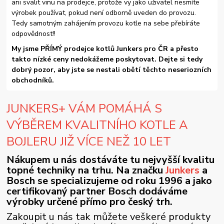
ani svalit vinu na prodejce, protože vy jako uživatel nesmíte
výrobek používat, pokud není odborně uveden do provozu.
Tedy samotným zahájením provozu kotle na sebe přebíráte
odpovědnost!!
My jsme PŘÍMÝ prodejce kotlů Junkers pro ČR a přesto
takto nízké ceny nedokážeme poskytovat. Dejte si tedy
dobrý pozor, aby jste se nestali obětí těchto neseriozních
obchodníků.
JUNKERS+ VÁM POMÁHÁ S
VÝBĚREM KVALITNÍHO KOTLE A
BOJLERU JIŽ VÍCE NEŽ 10 LET
Nákupem u nás dostáváte tu nejvyšší kvalitu
topné techniky na trhu. Na značku
Junkers
a
Bosch se specializujeme od roku 1996 a jako
certifikovaný partner Bosch dodáváme
výrobky určené přímo pro český trh.
Zakoupit u nás tak můžete veškeré produkty