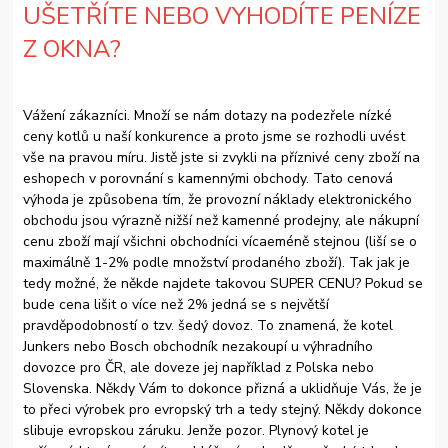
UŠETŘÍTE NEBO VYHODÍTE PENÍZE
Z OKNA?
Vážení zákazníci. Množí se nám dotazy na podezřele nízké
ceny kotlů u naší konkurence a proto jsme se rozhodli uvést
vše na pravou míru. Jistě jste si zvykli na příznivé ceny zboží na
eshopech v porovnání s kamennými obchody. Tato cenová
výhoda je způsobena tím, že provozní náklady elektronického
obchodu jsou výrazně nižší než kamenné prodejny, ale nákupní
cenu zboží mají všichni obchodníci vícaeméně stejnou (liší se o
maximálně 1-2% podle množství prodaného zboží). Tak jak je
tedy možné, že někde najdete takovou SUPER CENU? Pokud se
bude cena lišit o více než 2% jedná se s největší
pravděpodobností o tzv. šedý dovoz. To znamená, že kotel
Junkers nebo Bosch obchodník nezakoupí u výhradního
dovozce pro ČR, ale doveze jej například z Polska nebo
Slovenska. Někdy Vám to dokonce přizná a uklidňuje Vás, že je
to přeci výrobek pro evropský trh a tedy stejný. Někdy dokonce
slibuje evropskou záruku. Jenže pozor. Plynový kotel je