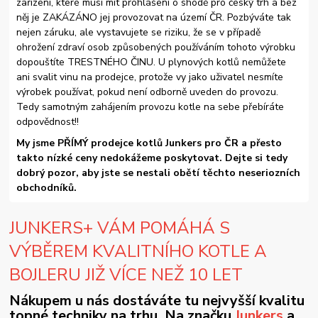
zařízení, které musí mít prohlášení o shodě pro český trh a bez
něj je ZAKÁZÁNO jej provozovat na území ČR. Pozbýváte tak
nejen záruku, ale vystavujete se riziku, že se v případě
ohrožení zdraví osob způsobených používáním tohoto výrobku
dopouštíte TRESTNÉHO ČINU. U plynových kotlů nemůžete
ani svalit vinu na prodejce, protože vy jako uživatel nesmíte
výrobek používat, pokud není odborně uveden do provozu.
Tedy samotným zahájením provozu kotle na sebe přebíráte
odpovědnost!!
My jsme PŘÍMÝ prodejce kotlů Junkers pro ČR a přesto
takto nízké ceny nedokážeme poskytovat. Dejte si tedy
dobrý pozor, aby jste se nestali obětí těchto neseriozních
obchodníků.
JUNKERS+ VÁM POMÁHÁ S
VÝBĚREM KVALITNÍHO KOTLE A
BOJLERU JIŽ VÍCE NEŽ 10 LET
Nákupem u nás dostáváte tu nejvyšší kvalitu
topné techniky na trhu. Na značku
Junkers
a