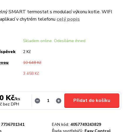
lný SMART termostat s modulací výkonu kotle. WIFI
aplikací v chytrém telefonu
celý popis
Skladem online. Odesíláme ihned
íspěvek
2 Kč
evou
10 648 Kč
3 458 Kč
0 Kč
/
ks
Přidat do košíku
č
bez DPH
7736701341
EAN kód:
4057749243829
h
Řada spotřebičů:
Easy Control