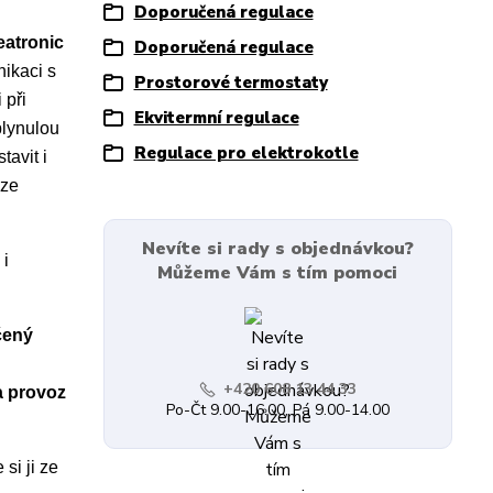
Doporučená regulace
atronic
Doporučená regulace
nikaci s
Prostorové termostaty
 při
Ekvitermní regulace
plynulou
Regulace pro elektrokotle
avit i
lze
Nevíte si rady s objednávkou?
 i
Můžeme Vám s tím pomoci
čený
+420 608 13 44 33
a provoz
Po-Čt 9.00-16.00, Pá 9.00-14.00
si ji ze