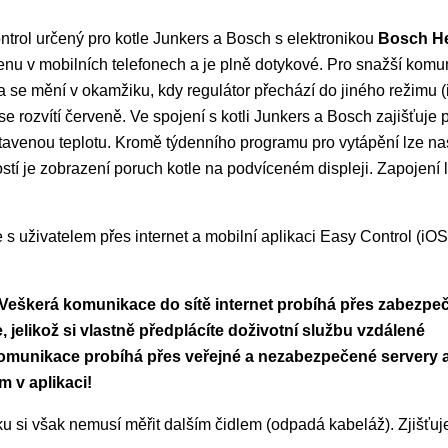
ntrol určený pro kotle Junkers a Bosch s elektronikou
Bosch He
nu v mobilních telefonech a je plně dotykové. Pro snažší komu
se mění v okamžiku, kdy regulátor přechází do jiného režimu (i
e rozvítí červeně. Ve spojení s kotli Junkers a Bosch zajišťuje 
avenou teplotu. Kromě týdenního programu pro vytápění lze nast
 je zobrazení poruch kotle na podvíceném displeji. Zapojení 
s uživatelem přes internet a mobilní aplikaci Easy Control (iOS
 Veškerá komunikace do sítě internet probíhá přes zabezpe
 jelikož si vlastně předplácíte doživotní službu vzdálené
omunikace probíhá přes veřejné a nezabezpečené servery 
 v aplikaci!
u si však nemusí měřit dalším čidlem (odpadá kabeláž). Zjišťuje 