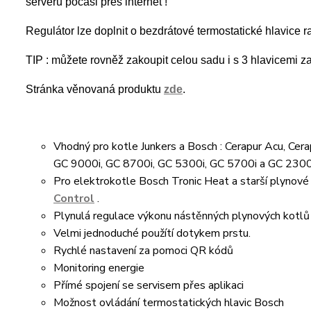
serveru počasi přes internet !
Regulátor lze doplnit o bezdrátové termostatické hlavice ra
TIP :
můžete rovněž zakoupit celou sadu i s 3 hlavicemi
Stránka věnovaná produktu
zde
.
Vhodný pro kotle Junkers a Bosch : Cerapur Acu, Cera
GC 9000i, GC 8700i, GC 5300i, GC 5700i a GC 2300
Pro elektrokotle Bosch Tronic Heat a starší plynové 
Control
.
Plynulá regulace výkonu nástěnných plynových kotlů 
Velmi jednoduché použítí dotykem prstu.
Rychlé nastavení za pomoci QR kódů
Monitoring energie
Přímé spojení se servisem přes aplikaci
Možnost ovládání termostatických hlavic Bosch