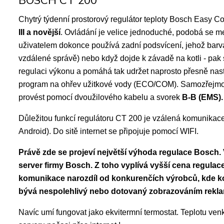
BOSCH CT 200
Chytrý týdenní prostorový regulátor teploty Bosch Easy Co
III a novější
. Ovládání je velice jednoduché, podobá se me
uživatelem dokonce používá zadní podsvícení, jehož barva 
vzdálené správě) nebo když dojde k závadě na kotli - pak s
regulaci výkonu a pomáhá tak udržet naprosto přesně nast
program na ohřev užitkové vody (ECO/COM). Samozřejmostí
provést pomocí dvoužilového kabelu a svorek
B-B (EMS).
Důležitou funkcí regulátoru CT 200 je vzálená komunikace 
Android). Do sitě internet se připojuje pomocí WIFI.
Právě zde se projeví největší výhoda regulace Bosch.
server firmy Bosch. Z toho vyplívá vyšší cena regulace,
komunikace narozdíl od konkurenčích výrobců, kde k
bývá nespolehlivý nebo dotovaný zobrazováním reklam
Navíc umí fungovat jako ekvitermní termostat. Teplotu venk