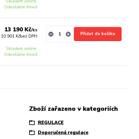
Skladem online.
Odesíláme ihned
13 190 Kč
/
ks
Přidat do košíku
10 901 Kč
bez DPH
Skladem online.
Odesíláme ihned
Zboží zařazeno v kategoriích
REGULACE
Doporučená regulace