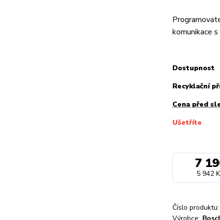
Programovate
komunikace s 
Dostupnost
Recyklační př
Cena před sl
Ušetříte
7 19
5 942 K
Číslo produktu:
Výrobce:
Bosc