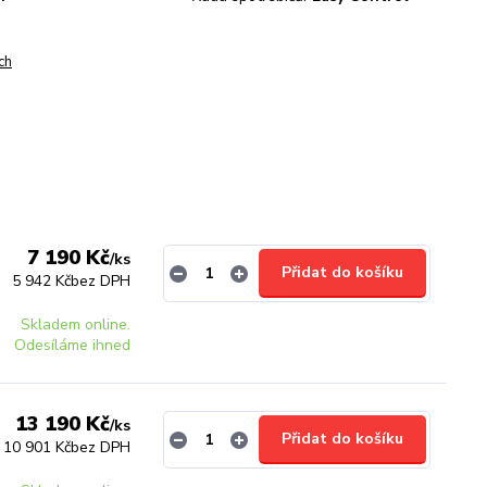
ch
7 190 Kč
/
ks
Přidat do košíku
5 942 Kč
bez DPH
Skladem online.
Odesíláme ihned
13 190 Kč
/
ks
Přidat do košíku
10 901 Kč
bez DPH