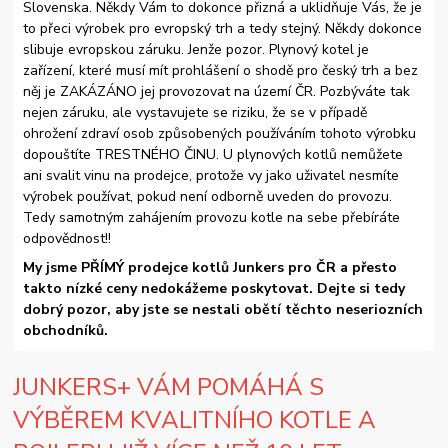
Slovenska. Někdy Vám to dokonce přizná a uklidňuje Vás, že je
to přeci výrobek pro evropský trh a tedy stejný. Někdy dokonce
slibuje evropskou záruku. Jenže pozor. Plynový kotel je
zařízení, které musí mít prohlášení o shodě pro český trh a bez
něj je ZAKÁZÁNO jej provozovat na území ČR. Pozbýváte tak
nejen záruku, ale vystavujete se riziku, že se v případě
ohrožení zdraví osob způsobených používáním tohoto výrobku
dopouštíte TRESTNÉHO ČINU. U plynových kotlů nemůžete
ani svalit vinu na prodejce, protože vy jako uživatel nesmíte
výrobek používat, pokud není odborně uveden do provozu.
Tedy samotným zahájením provozu kotle na sebe přebíráte
odpovědnost!!
My jsme PŘÍMÝ prodejce kotlů Junkers pro ČR a přesto
takto nízké ceny nedokážeme poskytovat. Dejte si tedy
dobrý pozor, aby jste se nestali obětí těchto neseriozních
obchodníků.
JUNKERS+ VÁM POMÁHÁ S
VÝBĚREM KVALITNÍHO KOTLE A