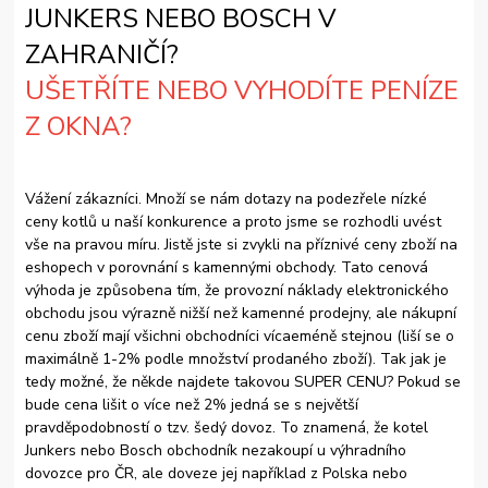
JUNKERS NEBO BOSCH V
ZAHRANIČÍ?
UŠETŘÍTE NEBO VYHODÍTE PENÍZE
Z OKNA?
Vážení zákazníci. Množí se nám dotazy na podezřele nízké
ceny kotlů u naší konkurence a proto jsme se rozhodli uvést
vše na pravou míru. Jistě jste si zvykli na příznivé ceny zboží na
eshopech v porovnání s kamennými obchody. Tato cenová
výhoda je způsobena tím, že provozní náklady elektronického
obchodu jsou výrazně nižší než kamenné prodejny, ale nákupní
cenu zboží mají všichni obchodníci vícaeméně stejnou (liší se o
maximálně 1-2% podle množství prodaného zboží). Tak jak je
tedy možné, že někde najdete takovou SUPER CENU? Pokud se
bude cena lišit o více než 2% jedná se s největší
pravděpodobností o tzv. šedý dovoz. To znamená, že kotel
Junkers nebo Bosch obchodník nezakoupí u výhradního
dovozce pro ČR, ale doveze jej například z Polska nebo