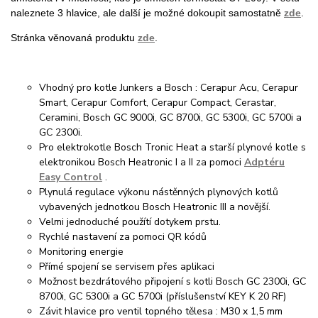
naleznete 3 hlavice, ale další je možné dokoupit samostatně
zde
.
Stránka věnovaná produktu
zde
.
Vhodný pro kotle Junkers a Bosch : Cerapur Acu, Cerapur
Smart, Cerapur Comfort, Cerapur Compact, Cerastar,
Ceramini, Bosch GC 9000i, GC 8700i, GC 5300i, GC 5700i a
GC 2300i.
Pro elektrokotle Bosch Tronic Heat a starší plynové kotle s
elektronikou Bosch Heatronic I a II za pomoci
Adptéru
Easy Control
.
Plynulá regulace výkonu nástěnných plynových kotlů
vybavených jednotkou Bosch Heatronic III a novější.
Velmi jednoduché použítí dotykem prstu.
Rychlé nastavení za pomoci QR kódů
Monitoring energie
Přímé spojení se servisem přes aplikaci
Možnost bezdrátového připojení s kotli Bosch GC 2300i, GC
8700i, GC 5300i a GC 5700i (příslušenství KEY K 20 RF)
Závit hlavice pro ventil topného tělesa : M30 x 1,5 mm