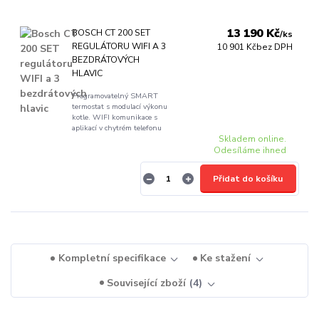
13 190 Kč
BOSCH CT 200 SET
/
ks
REGULÁTORU WIFI A 3
10 901 Kč
bez DPH
BEZDRÁTOVÝCH
HLAVIC
Programovatelný SMART
termostat s modulací výkonu
kotle. WIFI komunikace s
aplikací v chytrém telefonu
Skladem online.
Odesíláme ihned
Přidat do košíku
Kompletní specifikace
Ke stažení
Související zboží
4