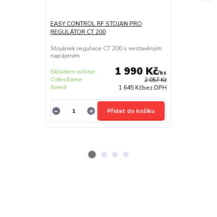
EASY CONTROL RF STOJAN PRO
HLAVICE BOS
REGULÁTOR CT 200
Termostatická
Vhodná do set
Stojánek regulace CT 200 s vestavěným
napájením
1 990 Kč
Skladem online.
Skladem onlin
/
ks
Odesíláme
Odesíláme
2 057 Kč
ihned
ihned
1 645 Kč
bez DPH
Přidat do košíku