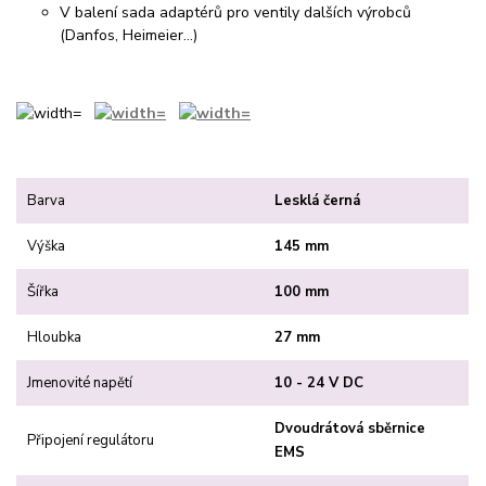
V balení sada adaptérů pro ventily dalších výrobců
(Danfos, Heimeier...)
Barva
Lesklá černá
Výška
145 mm
Šířka
100 mm
Hloubka
27 mm
Jmenovité napětí
10 - 24 V DC
Dvoudrátová sběrnice
Připojení regulátoru
EMS