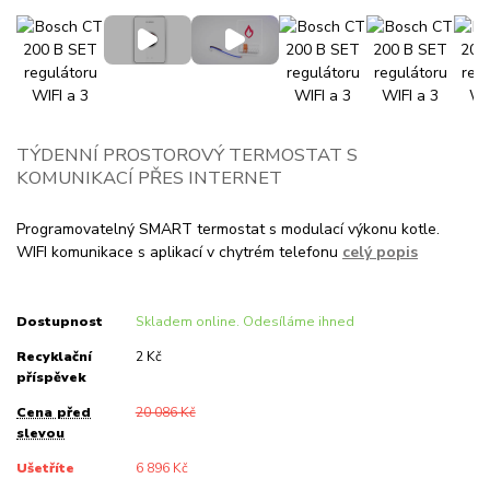
TÝDENNÍ PROSTOROVÝ TERMOSTAT S
KOMUNIKACÍ PŘES INTERNET
Programovatelný SMART termostat s modulací výkonu kotle.
WIFI komunikace s aplikací v chytrém telefonu
celý popis
Dostupnost
Skladem online. Odesíláme ihned
Recyklační
2 Kč
příspěvek
Cena před
20 086 Kč
slevou
Ušetříte
6 896 Kč