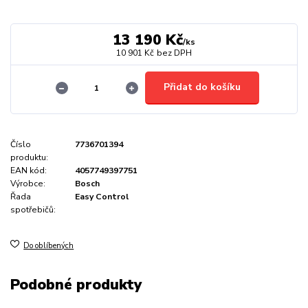
13 190 Kč
/
ks
10 901 Kč
bez DPH
Přidat do košíku
Číslo
7736701394
produktu:
EAN kód:
4057749397751
Výrobce:
Bosch
Řada
Easy Control
spotřebičů:
Do oblíbených
Podobné produkty