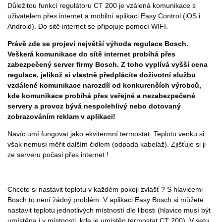
Důležitou funkcí regulátoru CT 200 je vzálená komunikace s
uživatelem přes internet a mobilní aplikaci Easy Control (iOS i
Android). Do sitě internet se připojuje pomocí WIFI.
Právě zde se projeví největší výhoda regulace Bosch.
Veškerá komunikace do sítě internet probíhá přes
zabezpečený server firmy Bosch. Z toho vyplívá vyšší cena
regulace, jelikož si vlastně předplácíte doživotní službu
vzdálené komunikace narozdíl od konkurenčích výrobců,
kde komunikace probíhá přes veřejné a nezabezpečené
servery a provoz bývá nespolehlivý nebo dotovaný
zobrazováním reklam v aplikaci!
Navíc umí fungovat jako ekvitermní termostat. Teplotu venku si
však nemusí měřit dalším čidlem (odpadá kabeláž). Zjišťuje si ji
ze serveru počasi přes internet !
Chcete si nastavit teplotu v každém pokoji zvlášť ? S hlavicemi
Bosch to není žádný problém. V aplikaci Easy Bosch si můžete
nastavit teplotu jednotlivých místností dle libosti (hlavice musí být
umístěna i v místnosti, kde je umístěn termostat CT 200). V setu