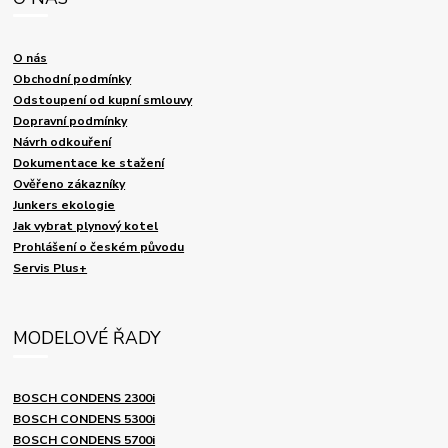
O nás
Obchodní podmínky
Odstoupení od kupní smlouvy
Dopravní podmínky
Návrh odkouření
Dokumentace ke stažení
Ověřeno zákazníky
Junkers ekologie
Jak vybrat plynový kotel
Prohlášení o českém původu
Servis Plus+
MODELOVÉ ŘADY
BOSCH CONDENS 2300i
BOSCH CONDENS 5300i
BOSCH CONDENS 5700i