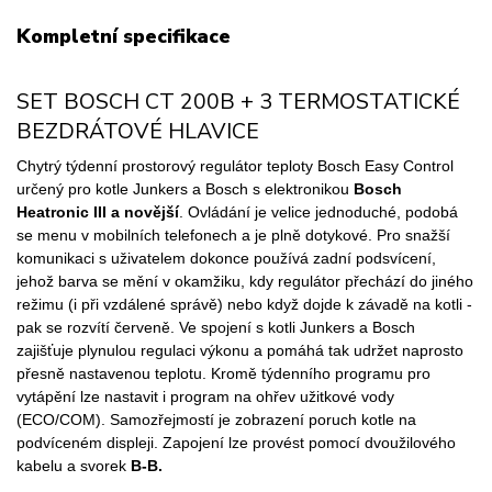
Kompletní specifikace
SET BOSCH CT 200B + 3 TERMOSTATICKÉ
BEZDRÁTOVÉ HLAVICE
Chytrý týdenní prostorový regulátor teploty Bosch Easy Control
určený pro kotle Junkers a Bosch s elektronikou
Bosch
Heatronic III a novější
. Ovládání je velice jednoduché, podobá
se menu v mobilních telefonech a je plně dotykové. Pro snažší
komunikaci s uživatelem dokonce používá zadní podsvícení,
jehož barva se mění v okamžiku, kdy regulátor přechází do jiného
režimu (i při vzdálené správě) nebo když dojde k závadě na kotli -
pak se rozvítí červeně. Ve spojení s kotli Junkers a Bosch
zajišťuje plynulou regulaci výkonu a pomáhá tak udržet naprosto
přesně nastavenou teplotu. Kromě týdenního programu pro
vytápění lze nastavit i program na ohřev užitkové vody
(ECO/COM). Samozřejmostí je zobrazení poruch kotle na
podvíceném displeji. Zapojení lze provést pomocí dvoužilového
kabelu a svorek
B-B.