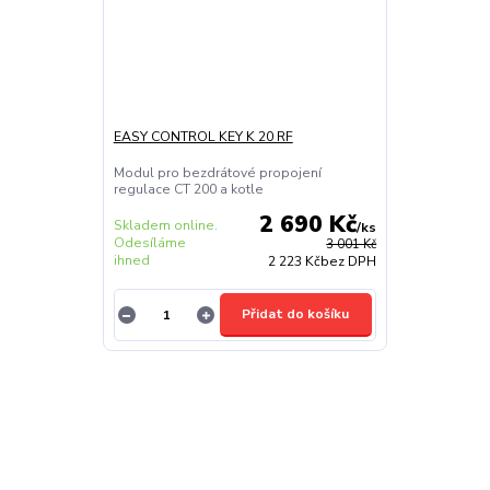
EASY CONTROL KEY K 20 RF
Modul pro bezdrátové propojení
regulace CT 200 a kotle
2 690 Kč
Skladem online.
/
ks
Odesíláme
3 001 Kč
ihned
2 223 Kč
bez DPH
Přidat do košíku