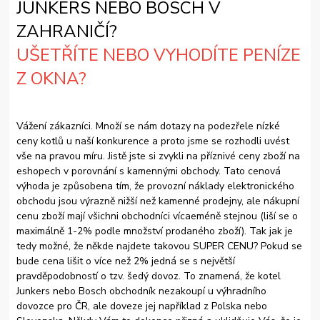
JUNKERS NEBO BOSCH V
ZAHRANIČÍ?
UŠETŘÍTE NEBO VYHODÍTE PENÍZE
Z OKNA?
Vážení zákazníci. Množí se nám dotazy na podezřele nízké
ceny kotlů u naší konkurence a proto jsme se rozhodli uvést
vše na pravou míru. Jistě jste si zvykli na příznivé ceny zboží na
eshopech v porovnání s kamennými obchody. Tato cenová
výhoda je způsobena tím, že provozní náklady elektronického
obchodu jsou výrazně nižší než kamenné prodejny, ale nákupní
cenu zboží mají všichni obchodníci vícaeméně stejnou (liší se o
maximálně 1-2% podle množství prodaného zboží). Tak jak je
tedy možné, že někde najdete takovou SUPER CENU? Pokud se
bude cena lišit o více než 2% jedná se s největší
pravděpodobností o tzv. šedý dovoz. To znamená, že kotel
Junkers nebo Bosch obchodník nezakoupí u výhradního
dovozce pro ČR, ale doveze jej například z Polska nebo