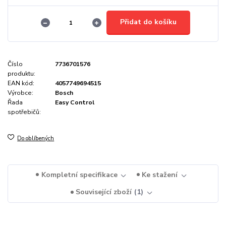
Přidat do košíku
Číslo
7736701576
produktu:
EAN kód:
4057749694515
Výrobce:
Bosch
Řada
Easy Control
spotřebičů:
Do oblíbených
Kompletní specifikace
Ke stažení
Související zboží
1