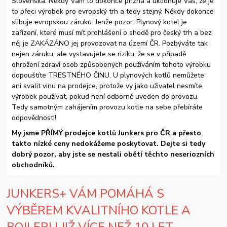
Slovenska. Někdy Vám to dokonce přizná a uklidňuje Vás, že je
to přeci výrobek pro evropský trh a tedy stejný. Někdy dokonce
slibuje evropskou záruku. Jenže pozor. Plynový kotel je
zařízení, které musí mít prohlášení o shodě pro český trh a bez
něj je ZAKÁZÁNO jej provozovat na území ČR. Pozbýváte tak
nejen záruku, ale vystavujete se riziku, že se v případě
ohrožení zdraví osob způsobených používáním tohoto výrobku
dopouštíte TRESTNÉHO ČINU. U plynových kotlů nemůžete
ani svalit vinu na prodejce, protože vy jako uživatel nesmíte
výrobek používat, pokud není odborně uveden do provozu.
Tedy samotným zahájením provozu kotle na sebe přebíráte
odpovědnost!!
My jsme PŘÍMÝ prodejce kotlů Junkers pro ČR a přesto
takto nízké ceny nedokážeme poskytovat. Dejte si tedy
dobrý pozor, aby jste se nestali obětí těchto neseriozních
obchodníků.
JUNKERS+ VÁM POMÁHÁ S
VÝBĚREM KVALITNÍHO KOTLE A
BOJLERU JIŽ VÍCE NEŽ 10 LET