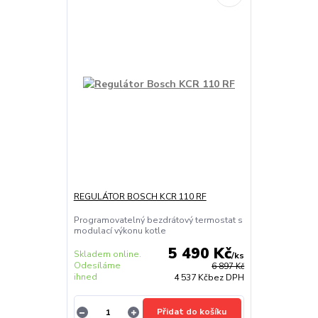
REGULÁTOR BOSCH KCR 110 RF
Programovatelný bezdrátový termostat s
modulací výkonu kotle
5 490 Kč
Skladem online.
/
ks
Odesíláme
6 897 Kč
ihned
4 537 Kč
bez DPH
Přidat do košíku