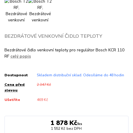
BEZDRÁTOVÉ VENKOVNÍ ČIDLO TEPLOTY
Bezdrátové čidlo venkovní teploty pro regulátor Bosch KCR 110
RF
celý popis
Dostupnost
Skladem distribuční sklad. Odesíláme do 48 hodin
Cena před
2 347 Kč
slevou
Ušetříte
469 Kč
1 878 Kč
/
ks
1 552 Kč
bez DPH