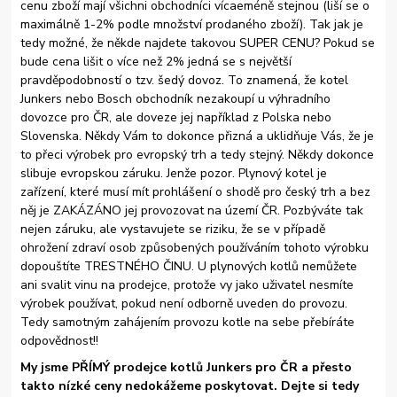
cenu zboží mají všichni obchodníci vícaeméně stejnou (liší se o
maximálně 1-2% podle množství prodaného zboží). Tak jak je
tedy možné, že někde najdete takovou SUPER CENU? Pokud se
bude cena lišit o více než 2% jedná se s největší
pravděpodobností o tzv. šedý dovoz. To znamená, že kotel
Junkers nebo Bosch obchodník nezakoupí u výhradního
dovozce pro ČR, ale doveze jej například z Polska nebo
Slovenska. Někdy Vám to dokonce přizná a uklidňuje Vás, že je
to přeci výrobek pro evropský trh a tedy stejný. Někdy dokonce
slibuje evropskou záruku. Jenže pozor. Plynový kotel je
zařízení, které musí mít prohlášení o shodě pro český trh a bez
něj je ZAKÁZÁNO jej provozovat na území ČR. Pozbýváte tak
nejen záruku, ale vystavujete se riziku, že se v případě
ohrožení zdraví osob způsobených používáním tohoto výrobku
dopouštíte TRESTNÉHO ČINU. U plynových kotlů nemůžete
ani svalit vinu na prodejce, protože vy jako uživatel nesmíte
výrobek používat, pokud není odborně uveden do provozu.
Tedy samotným zahájením provozu kotle na sebe přebíráte
odpovědnost!!
My jsme PŘÍMÝ prodejce kotlů Junkers pro ČR a přesto
takto nízké ceny nedokážeme poskytovat. Dejte si tedy