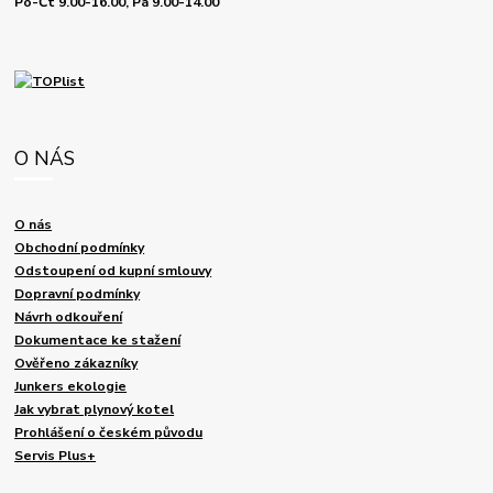
Po-Čt 9.00-16.00, Pá 9.00-14.00
O NÁS
O nás
Obchodní podmínky
Odstoupení od kupní smlouvy
Dopravní podmínky
Návrh odkouření
Dokumentace ke stažení
Ověřeno zákazníky
Junkers ekologie
Jak vybrat plynový kotel
Prohlášení o českém původu
Servis Plus+