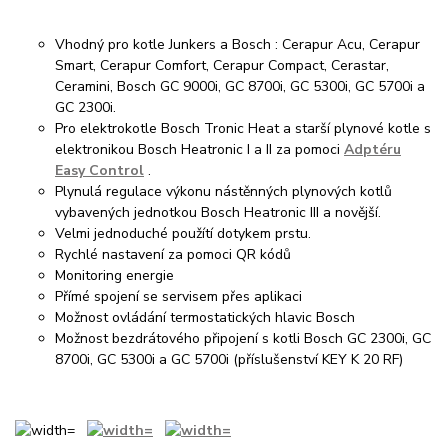
Vhodný pro kotle Junkers a Bosch : Cerapur Acu, Cerapur
Smart, Cerapur Comfort, Cerapur Compact, Cerastar,
Ceramini, Bosch GC 9000i, GC 8700i, GC 5300i, GC 5700i a
GC 2300i.
Pro elektrokotle Bosch Tronic Heat a starší plynové kotle s
elektronikou Bosch Heatronic I a II za pomoci
Adptéru
Easy Control
.
Plynulá regulace výkonu nástěnných plynových kotlů
vybavených jednotkou Bosch Heatronic III a novější.
Velmi jednoduché použítí dotykem prstu.
Rychlé nastavení za pomoci QR kódů
Monitoring energie
Přímé spojení se servisem přes aplikaci
Možnost ovládání termostatických hlavic Bosch
Možnost bezdrátového připojení s kotli Bosch GC 2300i, GC
8700i, GC 5300i a GC 5700i (příslušenství KEY K 20 RF)