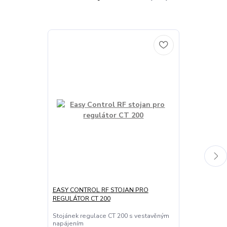
EASY CONTROL RF STOJAN PRO
HLAVICE BOS
REGULÁTOR CT 200
Termostatická
Vhodná do set
Stojánek regulace CT 200 s vestavěným
napájením