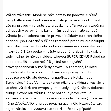
Vážení zákazníci. Množí se nám dotazy na podezřele nízké
ceny kotlů u naší konkurence a proto jsme se rozhodli uvést
vše na pravou míru. Jistě jste si zvykli na příznivé ceny zboží na
eshopech v porovnání s kamennými obchody. Tato cenová
výhoda je způsobena tím, že provozní náklady elektronického
obchodu jsou výrazně nižší než kamenné prodejny, ale nákupní
cenu zboží mají všichni obchodníci vícaeméně stejnou (liší se o
maximálně 1-2% podle množství prodaného zboží). Tak jak je
tedy možné, že někde najdete takovou SUPER CENU? Pokud se
bude cena lišit o více než 2% jedná se s největší
pravděpodobností o tzv. šedý dovoz. To znamená, že kotel
Junkers nebo Bosch obchodník nezakoupí u výhradního
dovozce pro ČR, ale doveze jej například z Polska nebo
Slovenska. Někdy Vám to dokonce přizná a uklidňuje Vás, že je
to přeci výrobek pro evropský trh a tedy stejný. Někdy dokonce
slibuje evropskou záruku. Jenže pozor. Plynový kotel je
zařízení, které musí mít prohlášení o shodě pro český trh a bez
něj je ZAKÁZÁNO jej provozovat na území ČR. Pozbýváte tak
nejen záruku, ale vystavujete se riziku, že se v případě