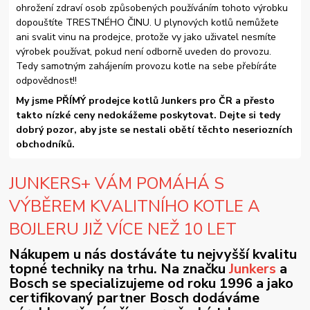
ohrožení zdraví osob způsobených používáním tohoto výrobku
dopouštíte TRESTNÉHO ČINU. U plynových kotlů nemůžete
ani svalit vinu na prodejce, protože vy jako uživatel nesmíte
výrobek používat, pokud není odborně uveden do provozu.
Tedy samotným zahájením provozu kotle na sebe přebíráte
odpovědnost!!
My jsme PŘÍMÝ prodejce kotlů Junkers pro ČR a přesto
takto nízké ceny nedokážeme poskytovat. Dejte si tedy
dobrý pozor, aby jste se nestali obětí těchto neseriozních
obchodníků.
JUNKERS+ VÁM POMÁHÁ S
VÝBĚREM KVALITNÍHO KOTLE A
BOJLERU JIŽ VÍCE NEŽ 10 LET
Nákupem u nás dostáváte tu nejvyšší kvalitu
topné techniky na trhu. Na značku
Junkers
a
Bosch se specializujeme od roku 1996 a jako
certifikovaný partner Bosch dodáváme