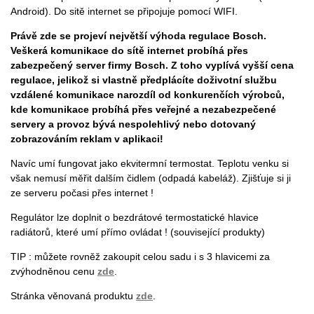
Android). Do sitě internet se připojuje pomocí WIFI.
Právě zde se projeví největší výhoda regulace Bosch.
Veškerá komunikace do sítě internet probíhá přes
zabezpečený server firmy Bosch. Z toho vyplívá vyšší cena
regulace, jelikož si vlastně předplácíte doživotní službu
vzdálené komunikace narozdíl od konkurenčích výrobců,
kde komunikace probíhá přes veřejné a nezabezpečené
servery a provoz bývá nespolehlivý nebo dotovaný
zobrazováním reklam v aplikaci!
Navíc umí fungovat jako ekvitermní termostat. Teplotu venku si
však nemusí měřit dalším čidlem (odpadá kabeláž). Zjišťuje si ji
ze serveru počasi přes internet !
Regulátor lze doplnit o bezdrátové termostatické hlavice
radiátorů, které umí přímo ovládat ! (související produkty)
TIP : můžete rovněž zakoupit celou sadu i s 3 hlavicemi za
zvýhodněnou cenu
zde
.
Stránka věnovaná produktu
zde
.