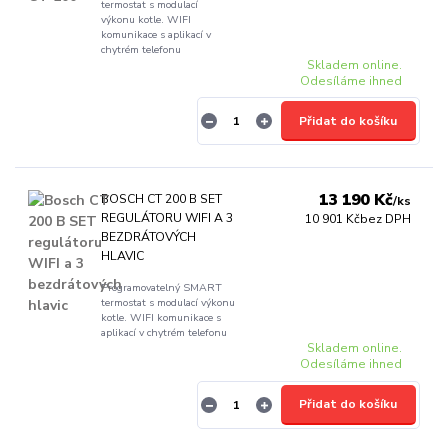
termostat s modulací
výkonu kotle. WIFI
komunikace s aplikací v
chytrém telefonu
Skladem online.
Odesíláme ihned
Přidat do košíku
13 190 Kč
BOSCH CT 200 B SET
/
ks
REGULÁTORU WIFI A 3
10 901 Kč
bez DPH
BEZDRÁTOVÝCH
HLAVIC
Programovatelný SMART
termostat s modulací výkonu
kotle. WIFI komunikace s
aplikací v chytrém telefonu
Skladem online.
Odesíláme ihned
Přidat do košíku