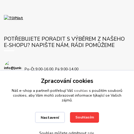
POTŘEBUJETE PORADIT S VÝBĚREM Z NAŠEHO
E-SHOPU? NAPIŠTE NÁM, RÁDI POMŮŽEME
Po-Čt 9.00-16.00, Pá 9.00-14.00
Zpracování cookies
info@junkersplus.cz
Náš e-shop a partneři potřebují Váš
souhlas
s použitím souborů
cookies, aby Vám mohli zobrazovat informace týkající se Vašich
zájmů.
Souhlasím
Nastavení
© JunkersPlus.cz 2012-2026, všechna práva vyhrazena
Souhlas můžete odmítnout
zde
.