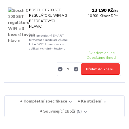
13 190 Kč
BOSCH CT 200 SET
/
ks
REGULÁTORU WIFI A 3
10 901 Kč
bez DPH
BEZDRÁTOVÝCH
HLAVIC
Programovatelný SMART
termostat s modulací výkonu
kotle. WIFI komunikace s
aplikací v chytrém telefonu
Skladem online.
Odesíláme ihned
Přidat do košíku
Kompletní specifikace
Ke stažení
Související zboží
5