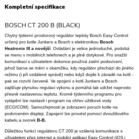
Kompletní specifikace
BOSCH CT 200 B (BLACK)
Chytrý týdenní prostorový regulátor teploty Bosch Easy Control
určený pro kotle Junkers a Bosch s elektronikou
Bosch
Heatronic III a novější
. Ovládání je velice jednoduché, podobá
se menu v mobilních telefonech a je plně dotykové. Pro snažší
komunikaci s uživatelem dokonce používá zadní podsvícení,
jehož barva se mění v okamžiku, kdy regulátor přechází do jiného
režimu (i při vzdálené správě) nebo když dojde k závadě na kotli -
pak se rozvítí červeně. Ve spojení s kotli Junkers a Bosch
zajišťuje plynulou regulaci výkonu a pomáhá tak udržet naprosto
přesně nastavenou teplotu. Kromě týdenního programu pro
vytápění lze nastavit i program na ohřev užitkové vody
(ECO/COM). Samozřejmostí je zobrazení poruch kotle na
podvíceném displeji. Zapojení lze provést pomocí dvoužilového
kabelu a svorek
B-B.
Důležitou funkcí regulátoru CT 200 je vzálená komunikace s
uživatelem přes internet a mobilní aplikaci Easy Control (iOS i