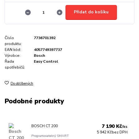
Přidat do košíku
Číslo
7736701392
produktu:
EAN kód:
4057749397737
Výrobce:
Bosch
Řada
Easy Control
spotřebičů:
Do oblíbených
Podobné produkty
7 190 Kč
BOSCH CT 200
/
ks
5 942 Kč
bez DPH
Programovatelný SMART