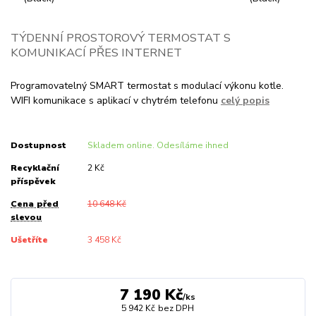
TÝDENNÍ PROSTOROVÝ TERMOSTAT S
KOMUNIKACÍ PŘES INTERNET
Programovatelný SMART termostat s modulací výkonu kotle.
WIFI komunikace s aplikací v chytrém telefonu
celý popis
Dostupnost
Skladem online. Odesíláme ihned
Recyklační
2 Kč
příspěvek
Cena před
10 648 Kč
slevou
Ušetříte
3 458 Kč
7 190 Kč
/
ks
5 942 Kč
bez DPH