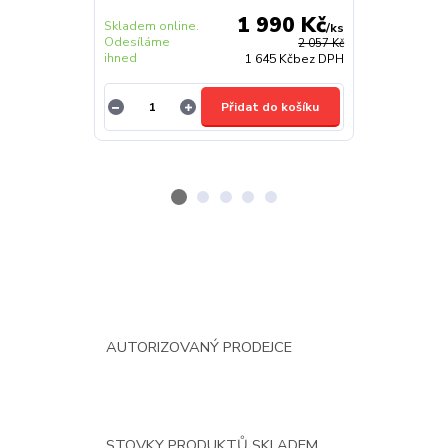
1 990 Kč
Skladem online.
Skladem onlin
/
ks
Odesíláme
Odesíláme
2 057 Kč
ihned
ihned
1 645 Kč
bez DPH
Přidat do košíku
AUTORIZOVANÝ PRODEJCE
STOVKY PRODUKTŮ SKLADEM