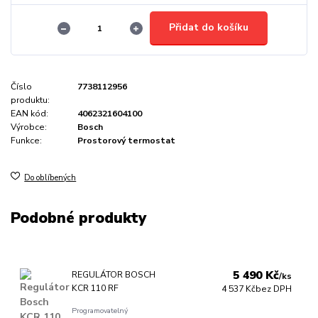
Přidat do košíku
Číslo
7738112956
produktu:
EAN kód:
4062321604100
Výrobce:
Bosch
Funkce:
Prostorový termostat
Do oblíbených
Podobné produkty
5 490 Kč
REGULÁTOR BOSCH
/
ks
KCR 110 RF
4 537 Kč
bez DPH
Programovatelný