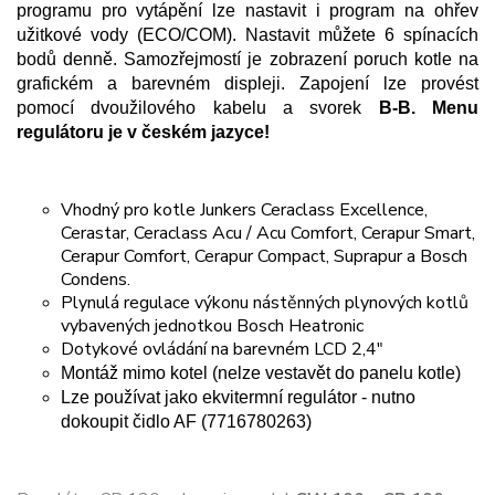
programu pro vytápění lze nastavit i program na ohřev
užitkové vody (ECO/COM). Nastavit můžete 6 spínacích
bodů denně. Samozřejmostí je zobrazení poruch kotle na
grafickém a barevném displeji. Zapojení lze provést
pomocí dvoužilového kabelu a svorek
B-B. Menu
regulátoru je v českém jazyce!
Vhodný pro kotle Junkers Ceraclass Excellence,
Cerastar, Ceraclass Acu / Acu Comfort, Cerapur Smart,
Cerapur Comfort, Cerapur Compact, Suprapur a Bosch
Condens.
Plynulá regulace výkonu nástěnných plynových kotlů
vybavených jednotkou Bosch Heatronic
Dotykové ovládání na barevném LCD 2,4"
Montáž mimo kotel (nelze vestavět do panelu kotle)
Lze používat jako ekvitermní regulátor - nutno
dokoupit čidlo AF (7716780263)