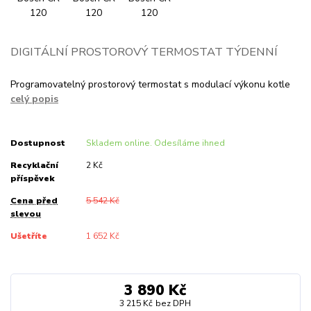
DIGITÁLNÍ PROSTOROVÝ TERMOSTAT TÝDENNÍ
Programovatelný prostorový termostat s modulací výkonu kotle
celý popis
Dostupnost
Skladem online. Odesíláme ihned
Recyklační
2 Kč
příspěvek
Cena před
5 542 Kč
slevou
Ušetříte
1 652 Kč
3 890 Kč
3 215 Kč
bez DPH