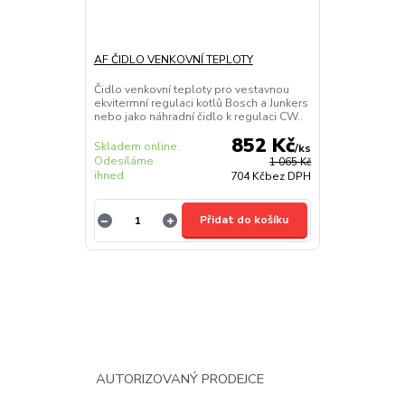
AF ČIDLO VENKOVNÍ TEPLOTY
Čidlo venkovní teploty pro vestavnou
ekvitermní regulaci kotlů Bosch a Junkers
nebo jako náhradní čidlo k regulaci CW..
852 Kč
Skladem online.
/
ks
Odesíláme
1 065 Kč
ihned
704 Kč
bez DPH
Přidat do košíku
AUTORIZOVANÝ PRODEJCE