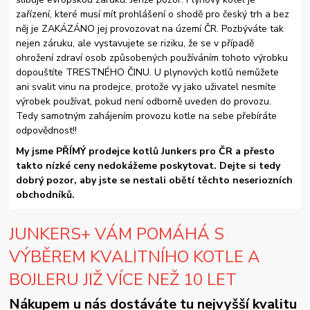
zařízení, které musí mít prohlášení o shodě pro český trh a bez
něj je ZAKÁZÁNO jej provozovat na území ČR. Pozbýváte tak
nejen záruku, ale vystavujete se riziku, že se v případě
ohrožení zdraví osob způsobených používáním tohoto výrobku
dopouštíte TRESTNÉHO ČINU. U plynových kotlů nemůžete
ani svalit vinu na prodejce, protože vy jako uživatel nesmíte
výrobek používat, pokud není odborně uveden do provozu.
Tedy samotným zahájením provozu kotle na sebe přebíráte
odpovědnost!!
My jsme PŘÍMÝ prodejce kotlů Junkers pro ČR a přesto
takto nízké ceny nedokážeme poskytovat. Dejte si tedy
dobrý pozor, aby jste se nestali obětí těchto neseriozních
obchodníků.
JUNKERS+ VÁM POMÁHÁ S
VÝBĚREM KVALITNÍHO KOTLE A
BOJLERU JIŽ VÍCE NEŽ 10 LET
Nákupem u nás dostáváte tu nejvyšší kvalitu