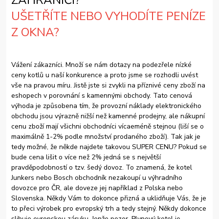
ZAHRANIČÍ?
UŠETŘÍTE NEBO VYHODÍTE PENÍZE
Z OKNA?
Vážení zákazníci. Množí se nám dotazy na podezřele nízké
ceny kotlů u naší konkurence a proto jsme se rozhodli uvést
vše na pravou míru. Jistě jste si zvykli na příznivé ceny zboží na
eshopech v porovnání s kamennými obchody. Tato cenová
výhoda je způsobena tím, že provozní náklady elektronického
obchodu jsou výrazně nižší než kamenné prodejny, ale nákupní
cenu zboží mají všichni obchodníci vícaeméně stejnou (liší se o
maximálně 1-2% podle množství prodaného zboží). Tak jak je
tedy možné, že někde najdete takovou SUPER CENU? Pokud se
bude cena lišit o více než 2% jedná se s největší
pravděpodobností o tzv. šedý dovoz. To znamená, že kotel
Junkers nebo Bosch obchodník nezakoupí u výhradního
dovozce pro ČR, ale doveze jej například z Polska nebo
Slovenska. Někdy Vám to dokonce přizná a uklidňuje Vás, že je
to přeci výrobek pro evropský trh a tedy stejný. Někdy dokonce
slibuje evropskou záruku. Jenže pozor. Plynový kotel je