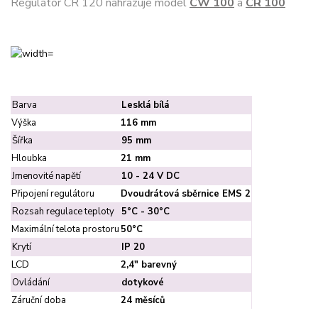
Regulátor CR 120 nahrazuje model
CW 100
a
CR 100
Barva
Lesklá bílá
Výška
116 mm
Šířka
95 mm
Hloubka
21 mm
Jmenovité napětí
10 - 24 V DC
Připojení regulátoru
Dvoudrátová sběrnice EMS 2
Rozsah regulace teploty
5°C - 30°C
Maximální telota prostoru
50°C
Krytí
IP 20
LCD
2,4" barevný
Ovládání
dotykové
Záruční doba
24 měsíců