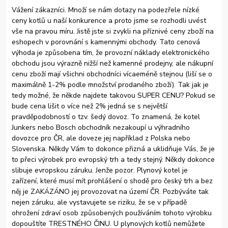
Vážení zákazníci. Množí se nám dotazy na podezřele nízké
ceny kotlů u naší konkurence a proto jsme se rozhodli uvést
vše na pravou míru. Jistě jste si zvykli na příznivé ceny zboží na
eshopech v porovnání s kamennými obchody. Tato cenová
výhoda je způsobena tím, že provozní náklady elektronického
obchodu jsou výrazně nižší než kamenné prodejny, ale nákupní
cenu zboží mají všichni obchodníci vícaeméně stejnou (liší se o
maximálně 1-2% podle množství prodaného zboží). Tak jak je
tedy možné, že někde najdete takovou SUPER CENU? Pokud se
bude cena lišit o více než 2% jedná se s největší
pravděpodobností o tzv. šedý dovoz. To znamená, že kotel
Junkers nebo Bosch obchodník nezakoupí u výhradního
dovozce pro ČR, ale doveze jej například z Polska nebo
Slovenska. Někdy Vám to dokonce přizná a uklidňuje Vás, že je
to přeci výrobek pro evropský trh a tedy stejný. Někdy dokonce
slibuje evropskou záruku. Jenže pozor. Plynový kotel je
zařízení, které musí mít prohlášení o shodě pro český trh a bez
něj je ZAKÁZÁNO jej provozovat na území ČR. Pozbýváte tak
nejen záruku, ale vystavujete se riziku, že se v případě
ohrožení zdraví osob způsobených používáním tohoto výrobku
dopouštíte TRESTNÉHO ČINU. U plynových kotlů nemůžete