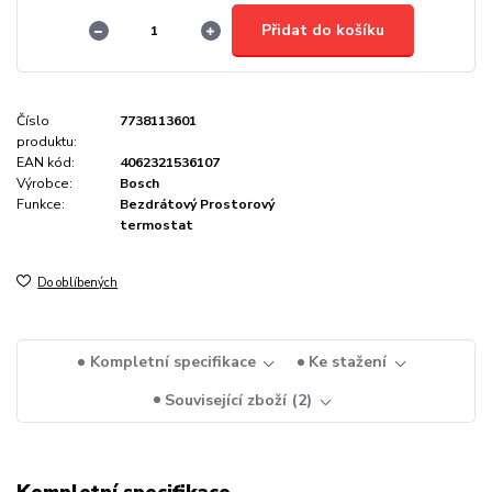
Přidat do košíku
Číslo
7738113601
produktu:
EAN kód:
4062321536107
Výrobce:
Bosch
Funkce:
Bezdrátový Prostorový
termostat
Do oblíbených
Kompletní specifikace
Ke stažení
Související zboží
2
Kompletní specifikace