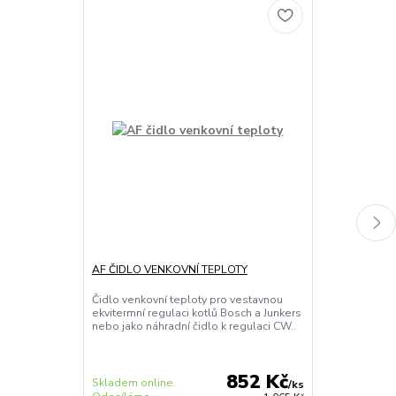
AF ČIDLO VENKOVNÍ TEPLOTY
BOSCH T2 RF
ČIDLO TEPLO
Čidlo venkovní teploty pro vestavnou
ekvitermní regulaci kotlů Bosch a Junkers
Bezdrátové čid
nebo jako náhradní čidlo k regulaci CW..
regulátor Bos
Skladem
distribuční
852 Kč
Skladem online.
sklad.
/
ks