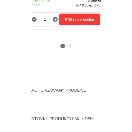
Odesíláme
Odesíláme d
1 065 Kč
ihned
48 hodin
704 Kč
bez DPH
Přidat do košíku
AUTORIZOVANÝ PRODEJCE
STOVKY PRODUKTŮ SKLADEM