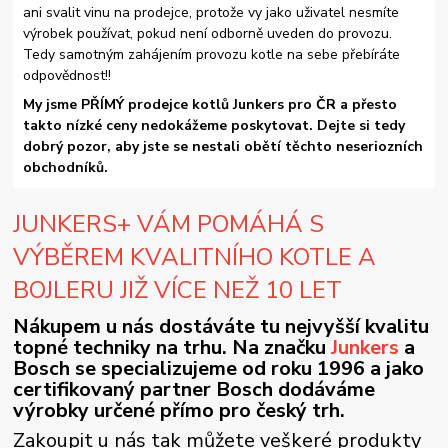
ani svalit vinu na prodejce, protože vy jako uživatel nesmíte
výrobek používat, pokud není odborně uveden do provozu.
Tedy samotným zahájením provozu kotle na sebe přebíráte
odpovědnost!!
My jsme PŘÍMÝ prodejce kotlů Junkers pro ČR a přesto
takto nízké ceny nedokážeme poskytovat. Dejte si tedy
dobrý pozor, aby jste se nestali obětí těchto neseriozních
obchodníků.
JUNKERS+ VÁM POMÁHÁ S
VÝBĚREM KVALITNÍHO KOTLE A
BOJLERU JIŽ VÍCE NEŽ 10 LET
Nákupem u nás dostáváte tu nejvyšší kvalitu
topné techniky na trhu. Na značku
Junkers
a
Bosch se specializujeme od roku 1996 a jako
certifikovaný partner Bosch dodáváme
výrobky určené přímo pro český trh.
Zakoupit u nás tak můžete veškeré produkty