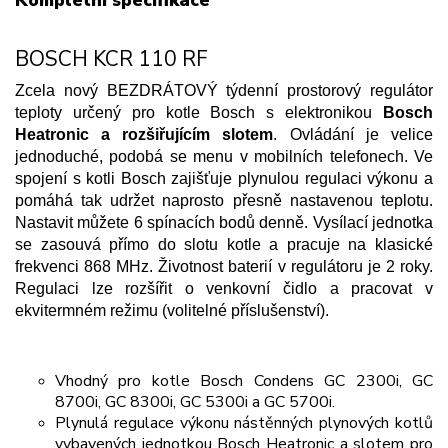
BOSCH KCR 110 RF
Zcela nový BEZDRÁTOVÝ týdenní prostorový regulátor
teploty určený pro kotle Bosch s elektronikou
Bosch
Heatronic a rozšiřujícím slotem
. Ovládání je velice
jednoduché, podobá se menu v mobilních telefonech. Ve
spojení s kotli Bosch zajišťuje plynulou regulaci výkonu a
pomáhá tak udržet naprosto přesně nastavenou teplotu.
Nastavit můžete 6 spínacích bodů denně. Vysílací jednotka
se zasouvá přímo do slotu kotle a pracuje na klasické
frekvenci 868 MHz. Životnost baterií v regulátoru je 2 roky.
Regulaci lze rozšířit o venkovní čidlo a pracovat v
ekvitermném režimu (volitelné příslušenství).
Vhodný pro kotle Bosch Condens GC 2300i, GC
8700i, GC 8300i, GC 5300i a GC 5700i.
Plynulá regulace výkonu nástěnných plynových kotlů
vybavených jednotkou Bosch Heatronic a slotem pro