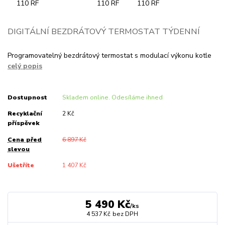
DIGITÁLNÍ BEZDRÁTOVÝ TERMOSTAT TÝDENNÍ
Programovatelný bezdrátový termostat s modulací výkonu kotle
celý popis
Dostupnost
Skladem online. Odesíláme ihned
Recyklační
2 Kč
příspěvek
Cena před
6 897 Kč
slevou
Ušetříte
1 407 Kč
5 490 Kč
/
ks
4 537 Kč
bez DPH