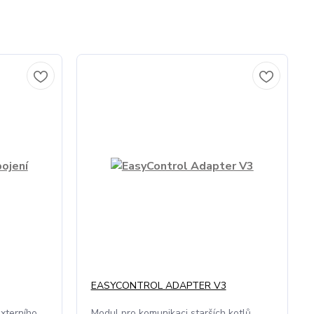
EASYCONTROL ADAPTER V3
externího
Modul pro komunikaci starších kotlů