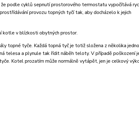
m, že podle cyklů sepnutí prostorového termostatu vypočítává ry
ostřídávání provozu topných tyčí tak, aby docházelo k jejich
 kotle v blízkosti obytných prostor.
ály topné tyče. Každá topná tyč je totiž složena z několika jedno
pná telesa a plynule tak řídit náběh teloty. V případě poškození 
yče. Kotel prozatím může normálně vytápět, jen je celkový výko