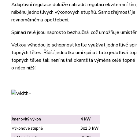
Adaptivní regulace dokáže nahradit regulaci ekvitermní tí
náběhu jednotlivých výkonových stupňů. Samozřejmostí je pr
rovnoměrnému opotřebení.
Spínací relé jsou naprosto bezhlučná, což umožňuje umístění
Velkou výhodou je schopnost kotle využívat jednotlivé spir
topných těles. Řídící jednotka umí spínat tato jedotlivá to
topných těles tak není nutná okamžitá výměna celé topné t
o něco nižší.
Jmenovitý výkon
4 kW
Výkonové stupně
3x1,3 kW