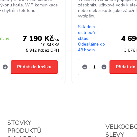
ýkonu kotle. WIFI komunikace
zásobníku užitkové vody k elek
 v chytrém telefonu
nebo elektrokotle jako záložní
vytápění.
Skladem
distribuční
7 190 Kč
4 69
line.
sklad.
/
ks
e
Odesíláme do
10 648 Kč
48 hodin
5 942 Kč
bez DPH
3 876 
Přidat do košíku
Přidat do
STOVKY
VELKOOB
PRODUKTŮ
SLEVY