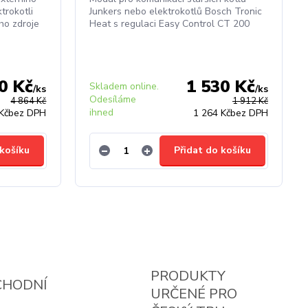
trokotli
Junkers nebo elektrokotlů Bosch Tronic
ho zdroje
Heat s regulaci Easy Control CT 200
0 Kč
1 530 Kč
Skladem online.
/
ks
/
ks
Odesíláme
4 864 Kč
1 912 Kč
ihned
Kč
bez DPH
1 264 Kč
bez DPH
 košíku
Přidat do košíku
PRODUKTY
CHODNÍ
URČENÉ PRO