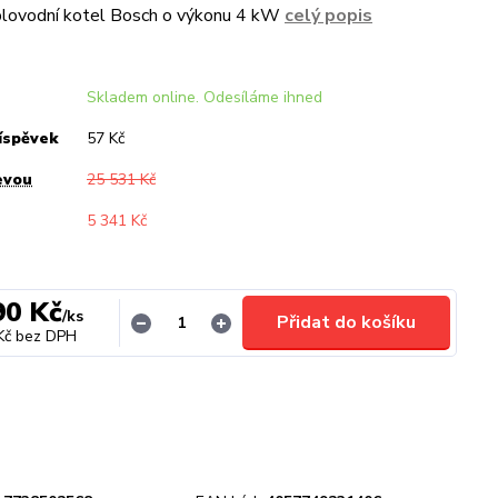
eplovodní kotel Bosch o výkonu 4 kW
celý popis
Skladem online. Odesíláme ihned
íspěvek
57 Kč
evou
25 531 Kč
5 341 Kč
90 Kč
/
ks
Přidat do košíku
Kč
bez DPH