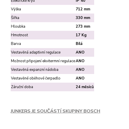
Elektrické krytí
IP 40
Výška
712 mm
Šířka
330 mm
Hloubka
273 mm
Hmotnost
17 Kg
Barva
Bílá
Vestavěná adaptivní regulace
ANO
Možnost připojení ekvitermní regulace
ANO
Vestavěná expanzní nádoba
ANO
Vestavěné oběhové čerpadlo
ANO
Záruční doba
24 měsíců
JUNKERS JE SOUČÁSTÍ SKUPINY BOSCH