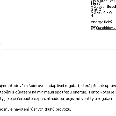
Číslo produktu:
Výrobce:
Bosc
Výkon:
4 kW
Do oblíbený
jme především špičkovou adaptivní regulací, která přesně uprav
tápění s důrazem na minimální spotřebu energie. Tento kotel je 
 jako je čerpadlo expanzní nádobu, pojistné ventily a regulaci.
žňuje navolení různých druhů provozu.