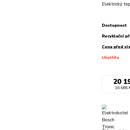
Elektrický t
Dostupnost
Recyklační př
Cena před sl
Ušetříte
20 1
16 686 