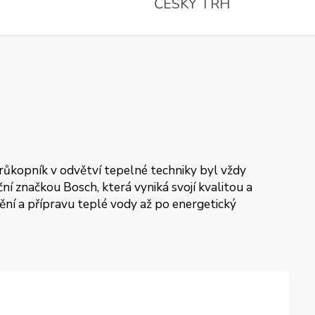
ČESKÝ TRH
průkopník v odvětví tepelné techniky byl vždy
í značkou Bosch, která vyniká svojí kvalitou a
pění a přípravu teplé vody až po energetický