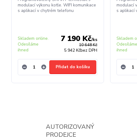
modulací výkonu kotle. WIFI komunikace
modulací v
s aplikací v chytrém telefonu
s aplikací
7 190 Kč
Skladem online.
Skladem on
/
ks
Odesíláme
Odesílám
10 648 Kč
ihned
ihned
5 942 Kč
bez DPH
Přidat do košíku
AUTORIZOVANÝ
PRODEJCE