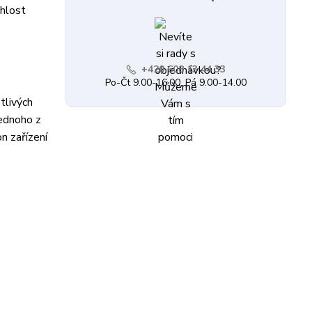
chlost
+420 608 13 44 33
Po-Čt 9.00-16.00, Pá 9.00-14.00
tlivých
jednoho z
n zařízení