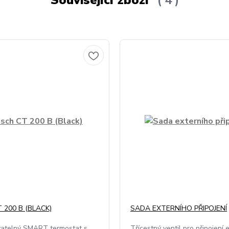
 200 B (BLACK)
SADA EXTERNÍHO PŘIPOJENÍ
atelný SMART termostat s
Třícestný ventil pro připojení 