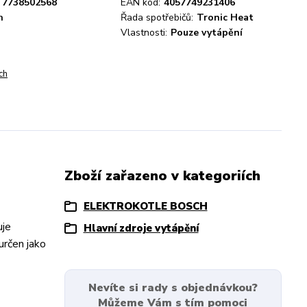
7738502568
EAN kód:
4057749231406
h
Řada spotřebičů:
Tronic Heat
Vlastnosti:
Pouze vytápění
ch
Zboží zařazeno v kategoriích
ELEKTROKOTLE BOSCH
uje
Hlavní zdroje vytápění
určen jako
Nevíte si rady s objednávkou?
Můžeme Vám s tím pomoci