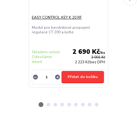
EASY CONTROL KEY K 20 RF
REGULÁTOR B
Modul pro bezdrátové propojení
Programovatel
regulace CT 200 a kotle
modulací výko
2 690 Kč
Skladem online.
Skladem onlin
/
ks
Odesíláme
Odesíláme
3 001 Kč
ihned
ihned
2 223 Kč
bez DPH
Přidat do košíku