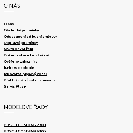
O NÁS
O nás
Obchodní podmínky
Odstoupení od kupní smlouvy
Dopravní podmínky
Návrh odkouření
Dokumentace ke stažení
Ověřeno zákazníky
Junkers ekologie
Jak vybrat plynový kotel
Prohlášení o českém původu
Servis Plus+
MODELOVÉ ŘADY
BOSCH CONDENS 2300i
BOSCH CONDENS 5300i