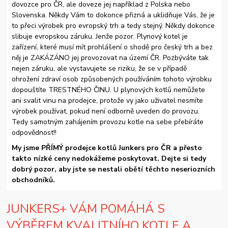
dovozce pro ČR, ale doveze jej například z Polska nebo
Slovenska. Někdy Vám to dokonce přizná a uklidňuje Vás, že je
to přeci výrobek pro evropský trh a tedy stejný. Někdy dokonce
slibuje evropskou záruku. Jenže pozor. Plynový kotel je
zařízení, které musí mít prohlášení o shodě pro český trh a bez
něj je ZAKÁZÁNO jej provozovat na území ČR. Pozbýváte tak
nejen záruku, ale vystavujete se riziku, že se v případě
ohrožení zdraví osob způsobených používáním tohoto výrobku
dopouštíte TRESTNÉHO ČINU. U plynových kotlů nemůžete
ani svalit vinu na prodejce, protože vy jako uživatel nesmíte
výrobek používat, pokud není odborně uveden do provozu.
Tedy samotným zahájením provozu kotle na sebe přebíráte
odpovědnost!!
My jsme PŘÍMÝ prodejce kotlů Junkers pro ČR a přesto
takto nízké ceny nedokážeme poskytovat. Dejte si tedy
dobrý pozor, aby jste se nestali obětí těchto neseriozních
obchodníků.
JUNKERS+ VÁM POMÁHÁ S
VÝBĚREM KVALITNÍHO KOTLE A