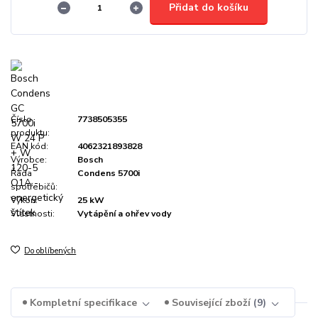
Přidat do košíku
Číslo
7738505355
produktu:
EAN kód:
4062321893828
Výrobce:
Bosch
Řada
Condens 5700i
spotřebičů:
Výkon:
25 kW
Vlastnosti:
Vytápění a ohřev vody
Do oblíbených
Kompletní specifikace
Související zboží
9