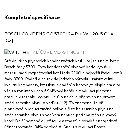
Kompletní specifikace
BOSCH CONDENS GC 5700I 24 P + W 120-5 O1A
[CZ]
KLÍČOVÉ VLASTNOSTI
Střední třída plynových kondnezačních kotlů, to jsou nové kotle
Bosch řady 5700i. Tyto kondenzační plynové kotle vyplňují
mezeru mezi rozpočtovými kotli řady 2300i a nejvyšší řadou kotlů
řady 8700i. Podařilo se tak do jednoho výrobku umístit velmi
kvalitní komponety, intuitivní ovládání s barevným displejem a to
vše za rozumnou cenu! Špičkový hořák s modulací plamene
pracuje v rozsahu výkonu 1:10 a navíc je připraven na provoz
směsi zemního plynu a vodíku (
H2
). To znamená, že při
plánované budoucí změně paliva z čistého zemního plynu na
směs zemního plynu s vodíkem nebude potřeba měnit plynový
kotel! Další neméně důležitou vlastností je vysoká energetická
účinost vytápění 94% ve třídě
A
. Spolu s regulací Bosch