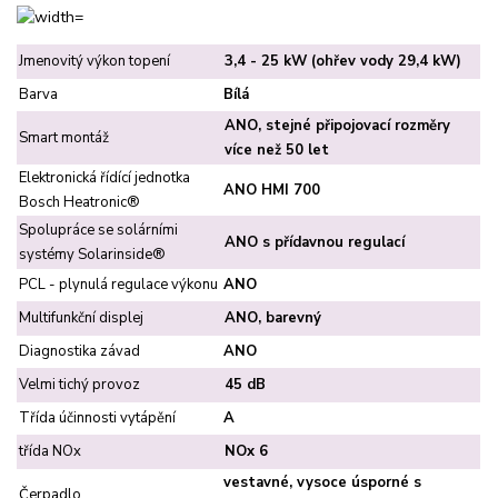
Jmenovitý výkon topení
3,4 - 25 kW (ohřev vody 29,4 kW)
Barva
Bílá
ANO, stejné připojovací rozměry
Smart montáž
více než 50 let
Elektronická řídící jednotka
ANO HMI 700
Bosch Heatronic®
Spolupráce se solárními
ANO s přídavnou regulací
systémy Solarinside®
PCL - plynulá regulace výkonu
ANO
Multifunkční displej
ANO, barevný
Diagnostika závad
ANO
Velmi tichý provoz
45 dB
Třída účinnosti vytápění
A
třída NOx
NOx 6
vestavné, vysoce úsporné s
Čerpadlo