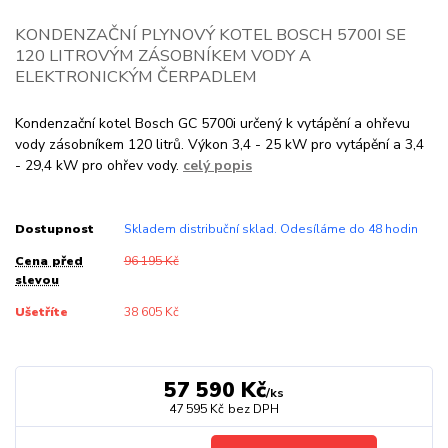
KONDENZAČNÍ PLYNOVÝ KOTEL BOSCH 5700I SE
120 LITROVÝM ZÁSOBNÍKEM VODY A
ELEKTRONICKÝM ČERPADLEM
Kondenzační kotel Bosch GC 5700i určený k vytápění a ohřevu
vody zásobníkem 120 litrů. Výkon 3,4 - 25 kW pro vytápění a 3,4
- 29,4 kW pro ohřev vody.
celý popis
Dostupnost
Skladem distribuční sklad. Odesíláme do 48 hodin
Cena před
96 195 Kč
slevou
Ušetříte
38 605 Kč
57 590 Kč
/
ks
47 595 Kč
bez DPH