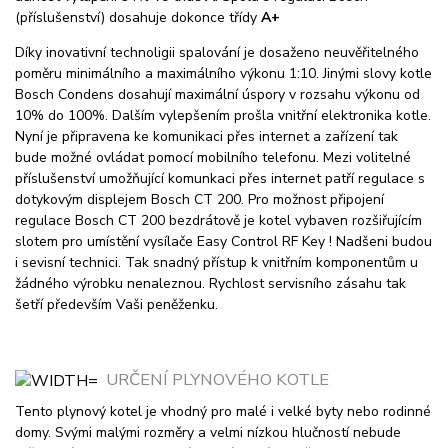
(příslušenství) dosahuje dokonce třídy
A+
Díky inovativní technoligii spalování je dosaženo neuvěřitelného
poměru minimálního a maximálního výkonu 1:10. Jinými slovy kotle
Bosch Condens dosahují maximální úspory v rozsahu výkonu od
10% do 100%. Dalším vylepšením prošla vnitřní elektronika kotle.
Nyní je připravena ke komunikaci přes internet a zařízení tak
bude možné ovládat pomocí mobilního telefonu. Mezi volitelné
příslušenství umožňující komunkaci přes internet patří regulace s
dotykovým displejem Bosch CT 200. Pro možnost připojení
regulace Bosch CT 200 bezdrátově je kotel vybaven rozšiřujícím
slotem pro umístění vysílače Easy Control RF Key ! Nadšeni budou
i sevisní technici. Tak snadný přístup k vnitřním komponentům u
žádného výrobku nenaleznou. Rychlost servisního zásahu tak
šetří především Vaši peněženku.
URČENÍ PLYNOVÉHO KOTLE
Tento plynový kotel je vhodný pro malé i velké byty nebo rodinné
domy. Svými malými rozměry a velmi nízkou hlučností nebude