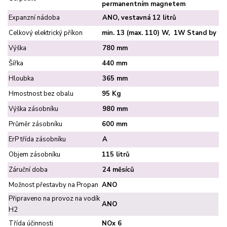
permanentním magnetem
Expanzní nádoba
ANO, vestavná 12 litrů
Celkový elektrický příkon
min. 13 (max. 110) W, 1W Stand by
Výška
780 mm
Šířka
440 mm
Hloubka
365 mm
Hmostnost bez obalu
95 Kg
Výška zásobníku
980 mm
Průměr zásobníku
600 mm
ErP třída zásobníku
A
Objem zásobníku
115 litrů
Záruční doba
24 měsíců
Možnost přestavby na Propan
ANO
Připraveno na provoz na vodík
ANO
H2
Třída účinnosti
NOx 6