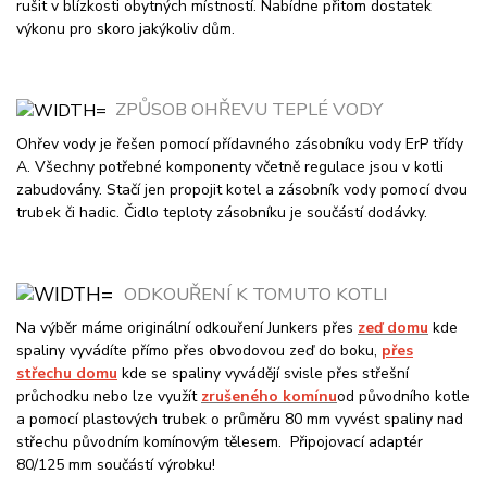
rušit v blízkosti obytných místností. Nabídne přitom dostatek
výkonu pro skoro jakýkoliv dům.
ZPŮSOB OHŘEVU TEPLÉ VODY
Ohřev vody je řešen pomocí přídavného zásobníku vody ErP třídy
A. Všechny potřebné komponenty včetně regulace jsou v kotli
zabudovány. Stačí jen propojit kotel a zásobník vody pomocí dvou
trubek či hadic. Čidlo teploty zásobníku je součástí dodávky.
ODKOUŘENÍ K TOMUTO KOTLI
Na výběr máme originální odkouření Junkers přes
zeď domu
kde
spaliny vyvádíte přímo přes obvodovou zeď do boku,
přes
střechu domu
kde se spaliny vyvádějí svisle přes střešní
průchodku nebo lze využít
zrušeného komínu
od původního kotle
a pomocí plastových trubek o průměru 80 mm vyvést spaliny nad
střechu původním komínovým tělesem. Připojovací adaptér
80/125 mm součástí výrobku!