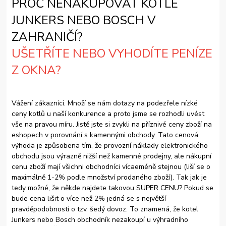
PROČ NENAKUPOVAT KOTLE
JUNKERS NEBO BOSCH V
ZAHRANIČÍ?
UŠETŘÍTE NEBO VYHODÍTE PENÍZE
Z OKNA?
Vážení zákazníci. Množí se nám dotazy na podezřele nízké
ceny kotlů u naší konkurence a proto jsme se rozhodli uvést
vše na pravou míru. Jistě jste si zvykli na příznivé ceny zboží na
eshopech v porovnání s kamennými obchody. Tato cenová
výhoda je způsobena tím, že provozní náklady elektronického
obchodu jsou výrazně nižší než kamenné prodejny, ale nákupní
cenu zboží mají všichni obchodníci vícaeméně stejnou (liší se o
maximálně 1-2% podle množství prodaného zboží). Tak jak je
tedy možné, že někde najdete takovou SUPER CENU? Pokud se
bude cena lišit o více než 2% jedná se s největší
pravděpodobností o tzv. šedý dovoz. To znamená, že kotel
Junkers nebo Bosch obchodník nezakoupí u výhradního