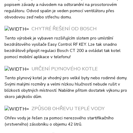
popisem závady a návodem na odtsranění na prosotorovém
regulátoru. Odvod spalin je veden pomocí ventilátoru přes
obvodovou zeď nebo střechu domu.
CHYTRÉ ŘEŠENÍ OD BOSCH
Tento výrobek je vybaven rozšiřujícím slotem pro umístění
bezdrátového vysílače Easy Control RF KEY. Lze tak snadno
bezdrátově připojit regulaci Bosch CT 200 a ovládat tak kotel
pomocí mobilní aplikace v telefonu!
URČENÍ PLYNOVÉHO KOTLE
Tento plynový kotel je vhodný pro velké byty nebo rodinné domy.
Svými malými rozměry a velmi nízkou hlučností nebude rušit v
blízkosti obytných místností. Nabídne přitom dostatek výkonu pro
skoro jakýkoliv dům.
ZPŮSOB OHŘEVU TEPLÉ VODY
Ohřev vody je řešen za pomoci nerezového startifikačního
(vrstveného) zásobníku o objemu 42 litrů.