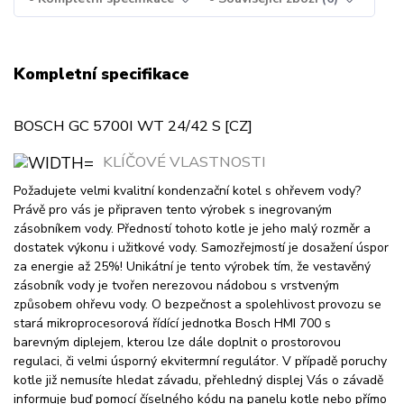
Kompletní specifikace
BOSCH GC 5700I WT 24/42 S [CZ]
KLÍČOVÉ VLASTNOSTI
Požadujete velmi kvalitní kondenzační kotel s ohřevem vody?
Právě pro vás je připraven tento výrobek s inegrovaným
zásobníkem vody. Předností tohoto kotle je jeho malý rozměr a
dostatek výkonu i užitkové vody. Samozřejmostí je dosažení úspor
za energie až 25%! Unikátní je tento výrobek tím, že vestavěný
zásobník vody je tvořen nerezovou nádobou s vrstveným
způsobem ohřevu vody. O bezpečnost a spolehlivost provozu se
stará mikroprocesorová řídící jednotka Bosch HMI 700 s
barevným diplejem, kterou lze dále doplnit o prostorovou
regulaci, či velmi úsporný ekvitermní regulátor. V případě poruchy
kotle již nemusíte hledat závadu, přehledný displej Vás o závadě
informuje buď pomocí číselného kódu na panelu kotle nebo přímo