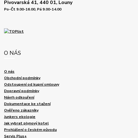
Pivovarská 41, 440 01, Louny
Po-Čt 9.00-16.00, Pá 9.00-14.00
O NÁS
O nás
Obchodní podmínky
Odstoupení od kupní smlouvy
Dopravní podmínky
Návrh odkouření
Dokumentace ke stažení
Ověřeno zákazníky
Junkers ekologie
Jak vybrat plynový kotel
Prohlášení o českém původu
Servis Plus+