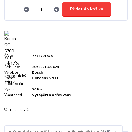
Přidat do košíku
Číslo
7716701575
produktu:
EAN kód:
4062321321079
Výrobce:
Bosch
Řada
Condens 5700i
spotřebičů:
Výkon:
24 Kw
Vlastnosti:
Vytápění a ohřev vody
Do oblíbených
Kompletní specifikace
Související zboží
6