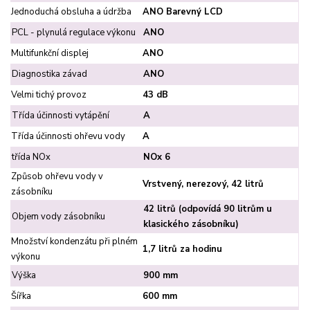
Jednoduchá obsluha a údržba
ANO Barevný LCD
PCL - plynulá regulace výkonu
ANO
Multifunkční displej
ANO
Diagnostika závad
ANO
Velmi tichý provoz
43 dB
Třída účinnosti vytápění
A
Třída účinnosti ohřevu vody
A
třída NOx
NOx 6
Způsob ohřevu vody v
Vrstvený, nerezový, 42 litrů
zásobníku
42 litrů (odpovídá 90 litrům u
Objem vody zásobníku
klasického zásobníku)
Množství kondenzátu při plném
1,7 litrů za hodinu
výkonu
Výška
900 mm
Šířka
600 mm