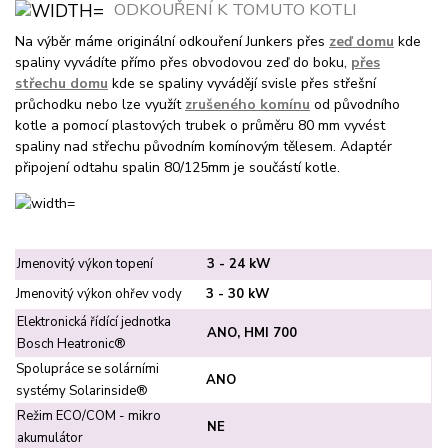
ODKOUŘENÍ K TOMUTO KOTLI
Na výběr máme originální odkouření Junkers přes
zeď domu
kde
spaliny vyvádíte přímo přes obvodovou zeď do boku,
přes
střechu domu
kde se spaliny vyvádějí svisle přes střešní
průchodku nebo lze využít
zrušeného komínu
od původního
kotle a pomocí plastových trubek o průměru 80 mm vyvést
spaliny nad střechu původním komínovým tělesem. Adaptér
připojení odtahu spalin 80/125mm je součástí kotle.
Jmenovitý výkon topení
3 - 24 kW
Jmenovitý výkon ohřev vody
3 - 30 kW
Elektronická řídící jednotka
ANO, HMI 700
Bosch Heatronic®
Spolupráce se solárními
ANO
systémy Solarinside®
Režim ECO/COM - mikro
NE
akumulátor