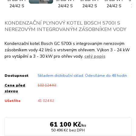
KONDENZAČNÍ PLYNOVÝ KOTEL BOSCH 5700I S
NEREZOVÝM INTEGROVANÝM ZÁSOBNÍKEM VODY
Kondenzační kotel Bosch GC 5700i s integrovaným nerezovým
zásobníkem vody 42 litrů s vrstveným ohřevem. Výkon 3 - 24 kW
pro vytápění a 3 - 30 kW pro ohřev vody.
celý popis
Dostupnost
Skladem distribuční sklad. Odesíláme do 48 hodin
Cena před
102 124 Kč
slevou
Ušetříte
41 024 Kč
61 100 Kč
/
ks
50 496 Kč
bez DPH