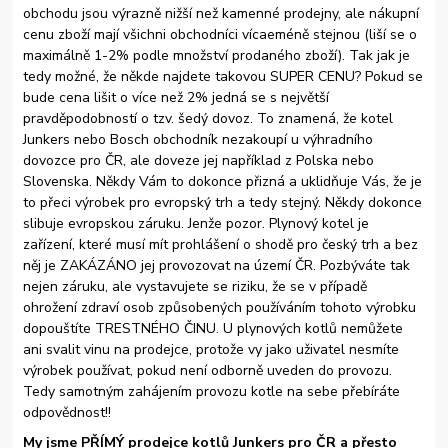
obchodu jsou výrazně nižší než kamenné prodejny, ale nákupní
cenu zboží mají všichni obchodníci vícaeméně stejnou (liší se o
maximálně 1-2% podle množství prodaného zboží). Tak jak je
tedy možné, že někde najdete takovou SUPER CENU? Pokud se
bude cena lišit o více než 2% jedná se s největší
pravděpodobností o tzv. šedý dovoz. To znamená, že kotel
Junkers nebo Bosch obchodník nezakoupí u výhradního
dovozce pro ČR, ale doveze jej například z Polska nebo
Slovenska. Někdy Vám to dokonce přizná a uklidňuje Vás, že je
to přeci výrobek pro evropský trh a tedy stejný. Někdy dokonce
slibuje evropskou záruku. Jenže pozor. Plynový kotel je
zařízení, které musí mít prohlášení o shodě pro český trh a bez
něj je ZAKÁZÁNO jej provozovat na území ČR. Pozbýváte tak
nejen záruku, ale vystavujete se riziku, že se v případě
ohrožení zdraví osob způsobených používáním tohoto výrobku
dopouštíte TRESTNÉHO ČINU. U plynových kotlů nemůžete
ani svalit vinu na prodejce, protože vy jako uživatel nesmíte
výrobek používat, pokud není odborně uveden do provozu.
Tedy samotným zahájením provozu kotle na sebe přebíráte
odpovědnost!!
My jsme PŘÍMÝ prodejce kotlů Junkers pro ČR a přesto