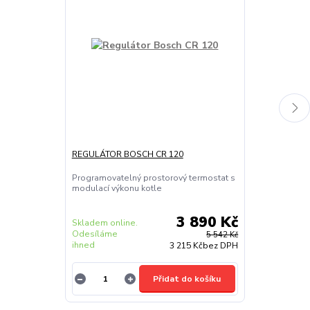
REGULÁTOR BOSCH CR 120
REGULÁTOR B
Programovatelný prostorový termostat s
Programovatel
modulací výkonu kotle
modulací výko
3 890 Kč
Skladem online.
Skladem onlin
Odesíláme
Odesíláme
5 542 Kč
ihned
ihned
3 215 Kč
bez DPH
Přidat do košíku