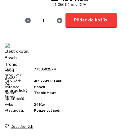
21 066 Kč
bez DPH
Přidat do košíku
Číslo
7738502574
produktu:
EAN kód:
4057749231468
Výrobce:
Bosch
Řada
Tronic Heat
spotřebičů:
Výkon:
24 Kw
Vlastnosti:
Pouze vytápění
Do oblíbených