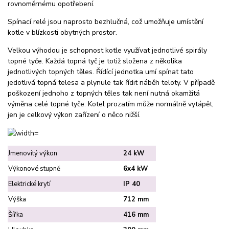
rovnoměrnému opotřebení.
Spínací relé jsou naprosto bezhlučná, což umožňuje umístění
kotle v blízkosti obytných prostor.
Velkou výhodou je schopnost kotle využívat jednotlivé spirály
topné tyče. Každá topná tyč je totiž složena z několika
jednotlivých topných těles. Řídící jednotka umí spínat tato
jedotlivá topná telesa a plynule tak řídit náběh teloty. V případě
poškození jednoho z topných těles tak není nutná okamžitá
výměna celé topné tyče. Kotel prozatím může normálně vytápět,
jen je celkový výkon zařízení o něco nižší.
Jmenovitý výkon
24 kW
Výkonové stupně
6x4 kW
Elektrické krytí
IP 40
Výška
712 mm
Šířka
416 mm