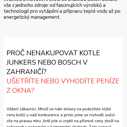
vše z jednoho zdroje: od fascinujících výrobků a
technologií pro vytápění a přípravu teplé vody až po
energetický management.
PROČ NENAKUPOVAT KOTLE
JUNKERS NEBO BOSCH V
ZAHRANIČÍ?
UŠETŘÍTE NEBO VYHODÍTE PENÍZE
Z OKNA?
Vážení zákazníci. Množí se nám dotazy na podezřele nízké
ceny kotlů u naší konkurence a proto jsme se rozhodli uvést
vše na pravou míru. Jistě jste si zvykli na příznivé ceny zboží na
eshopech v porovnání s kamennými obchody. Tato cenová