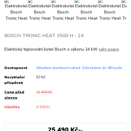
BOSCH TRONIC HEAT 3500 H - 24
Elektrický teplovodní kotel Bosch o výkonu 24 kW
celý popis
Dostupnost
Skladem distribuční sklad. Odesíláme do 48 hodin
Recyklační
57 Kč
příspěvek
Cena před
32 428 Kč
slevou
Ušetříte
6 938 Kč
25 490 Kč
/
ks