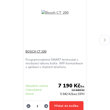
BOSCH CT 200
BOSCH CT 200
Programovatelný SMART termostat s
Programovate
modulací výkonu kotle. WIFI komunikace
modulací výko
s aplikací v chytrém telefonu
s aplikací v c
7 190 Kč
Skladem online.
Skladem onlin
/
ks
Odesíláme
Odesíláme
10 648 Kč
ihned
ihned
5 942 Kč
bez DPH
Přidat do košíku