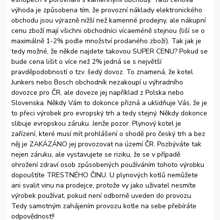
výhoda je způsobena tím, že provozní náklady elektronického
obchodu jsou výrazně nižší než kamenné prodejny, ale nákupní
cenu zboží mají všichni obchodníci vícaeméně stejnou (liší se o
maximálně 1-2% podle množství prodaného zboží). Tak jak je
tedy možné, že někde najdete takovou SUPER CENU? Pokud se
bude cena lišit o více než 2% jedná se s největší
pravděpodobností o tzv. šedý dovoz. To znamená, že kotel
Junkers nebo Bosch obchodník nezakoupí u výhradního
dovozce pro ČR, ale doveze jej například z Polska nebo
Slovenska. Někdy Vám to dokonce přizná a uklidňuje Vás, že je
to přeci výrobek pro evropský trh a tedy stejný. Někdy dokonce
slibuje evropskou záruku. Jenže pozor. Plynový kotel je
zařízení, které musí mít prohlášení o shodě pro český trh a bez
něj je ZAKÁZÁNO jej provozovat na území ČR. Pozbýváte tak
nejen záruku, ale vystavujete se riziku, že se v případě
ohrožení zdraví osob způsobených používáním tohoto výrobku
dopouštíte TRESTNÉHO ČINU. U plynových kotlů nemůžete
ani svalit vinu na prodejce, protože vy jako uživatel nesmíte
výrobek používat, pokud není odborně uveden do provozu.
Tedy samotným zahájením provozu kotle na sebe přebíráte
odpovědnost!!