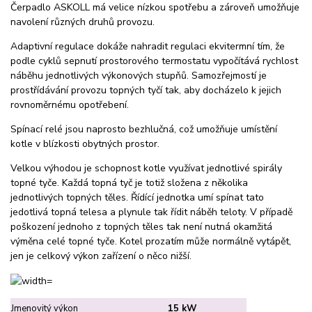
Čerpadlo ASKOLL má velice nízkou spotřebu a zároveň umožňuje
navolení různých druhů provozu.
Adaptivní regulace dokáže nahradit regulaci ekvitermní tím, že
podle cyklů sepnutí prostorového termostatu vypočítává rychlost
náběhu jednotlivých výkonových stupňů. Samozřejmostí je
prostřídávání provozu topných tyčí tak, aby docházelo k jejich
rovnoměrnému opotřebení.
Spínací relé jsou naprosto bezhlučná, což umožňuje umístění
kotle v blízkosti obytných prostor.
Velkou výhodou je schopnost kotle využívat jednotlivé spirály
topné tyče. Každá topná tyč je totiž složena z několika
jednotlivých topných těles. Řídící jednotka umí spínat tato
jedotlivá topná telesa a plynule tak řídit náběh teloty. V případě
poškození jednoho z topných těles tak není nutná okamžitá
výměna celé topné tyče. Kotel prozatím může normálně vytápět,
jen je celkový výkon zařízení o něco nižší.
Jmenovitý výkon
15 kW