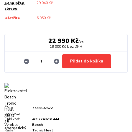
Cena před
29 040 Kč
slevou
Ušetříte
6 050 Kč
22 990 Kč
/
ks
19 000 Kč
bez DPH
Přidat do košíku
Číslo
7738502572
produktu:
EAN kód:
4057749231444
Výrobce:
Bosch
Řada
Tronic Heat