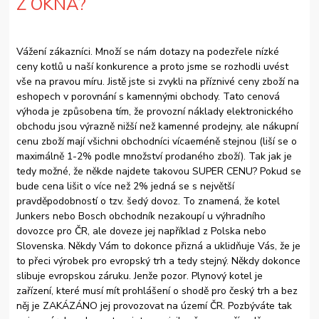
Z OKNA?
Vážení zákazníci. Množí se nám dotazy na podezřele nízké
ceny kotlů u naší konkurence a proto jsme se rozhodli uvést
vše na pravou míru. Jistě jste si zvykli na příznivé ceny zboží na
eshopech v porovnání s kamennými obchody. Tato cenová
výhoda je způsobena tím, že provozní náklady elektronického
obchodu jsou výrazně nižší než kamenné prodejny, ale nákupní
cenu zboží mají všichni obchodníci vícaeméně stejnou (liší se o
maximálně 1-2% podle množství prodaného zboží). Tak jak je
tedy možné, že někde najdete takovou SUPER CENU? Pokud se
bude cena lišit o více než 2% jedná se s největší
pravděpodobností o tzv. šedý dovoz. To znamená, že kotel
Junkers nebo Bosch obchodník nezakoupí u výhradního
dovozce pro ČR, ale doveze jej například z Polska nebo
Slovenska. Někdy Vám to dokonce přizná a uklidňuje Vás, že je
to přeci výrobek pro evropský trh a tedy stejný. Někdy dokonce
slibuje evropskou záruku. Jenže pozor. Plynový kotel je
zařízení, které musí mít prohlášení o shodě pro český trh a bez
něj je ZAKÁZÁNO jej provozovat na území ČR. Pozbýváte tak