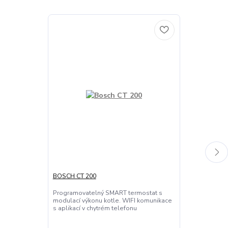
BOSCH CT 200
BOSCH CT 200
Programovatelný SMART termostat s
Programovate
modulací výkonu kotle. WIFI komunikace
modulací výko
s aplikací v chytrém telefonu
s aplikací v c