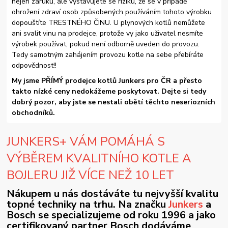
nejen záruku, ale vystavujete se riziku, že se v případě
ohrožení zdraví osob způsobených používáním tohoto výrobku
dopouštíte TRESTNÉHO ČINU. U plynových kotlů nemůžete
ani svalit vinu na prodejce, protože vy jako uživatel nesmíte
výrobek používat, pokud není odborně uveden do provozu.
Tedy samotným zahájením provozu kotle na sebe přebíráte
odpovědnost!!
My jsme PŘÍMÝ prodejce kotlů Junkers pro ČR a přesto
takto nízké ceny nedokážeme poskytovat. Dejte si tedy
dobrý pozor, aby jste se nestali obětí těchto neseriozních
obchodníků.
JUNKERS+ VÁM POMÁHÁ S
VÝBĚREM KVALITNÍHO KOTLE A
BOJLERU JIŽ VÍCE NEŽ 10 LET
Nákupem u nás dostáváte tu nejvyšší kvalitu
topné techniky na trhu. Na značku
Junkers
a
Bosch se specializujeme od roku 1996 a jako
certifikovaný partner Bosch dodáváme