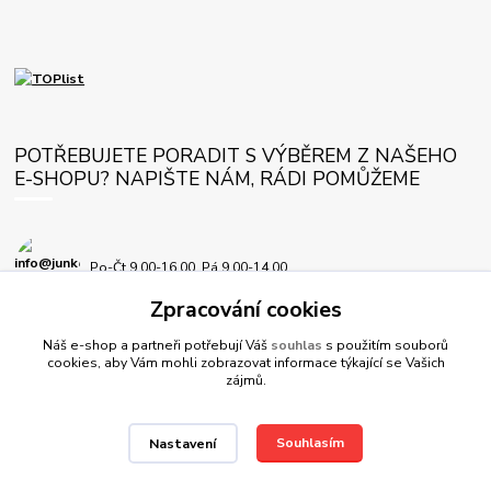
POTŘEBUJETE PORADIT S VÝBĚREM Z NAŠEHO
E-SHOPU? NAPIŠTE NÁM, RÁDI POMŮŽEME
Po-Čt 9.00-16.00, Pá 9.00-14.00
Zpracování cookies
info@junkersplus.cz
Náš e-shop a partneři potřebují Váš
souhlas
s použitím souborů
cookies, aby Vám mohli zobrazovat informace týkající se Vašich
zájmů.
Souhlasím
Nastavení
© JunkersPlus.cz 2012-2026, všechna práva vyhrazena