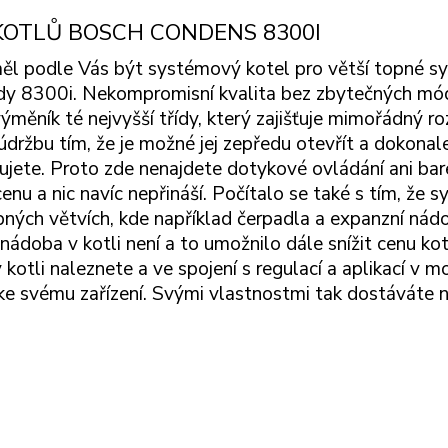
KOTLŮ BOSCH CONDENS 8300I
měl podle Vás být systémový kotel pro větší topné s
dy 8300i. Nekompromisní kvalita bez zbytečných módn
ýměník té nejvyšší třídy, který zajišťuje mimořádný r
držbu tím, že je možné jej zepředu otevřít a dokonale 
ujete. Proto zde nenajdete dotykové ovládání ani ba
cenu a nic navíc nepřináší. Počítalo se také s tím, ž
pných větvích, kde například čerpadla a expanzní nádo
nádoba v kotli není a to umožnilo dále snížit cenu k
v kotli naleznete a ve spojení s regulací a aplikací 
ke svému zařízení. Svými vlastnostmi tak dostáváte 