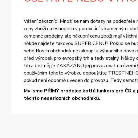
Vážení zákazníci. Množí se nám dotazy na podezřele ní
ceny zboží na eshopech v porovnání s kamennými obch
kamenné prodejny, ale nákupní cenu zboží mají všichn
někde najdete takovou SUPER CENU? Pokud se bude ce
nebo Bosch obchodník nezakoupí u výhradního dovozce
přeci výrobek pro evropský trh a tedy stejný. Někdy d
trh a bez něj je ZAKÁZÁNO jej provozovat na území Č
používáním tohoto výrobku dopouštíte TRESTNÉHO ČIN
pokud není odborně uveden do provozu. Tedy samotn
My jsme PŘÍMÝ prodejce kotlů Junkers pro ČR a 
těchto neseriozních obchodníků.