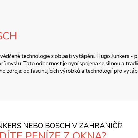
SCH
 osvědčené technologie z oblasti vytápění. Hugo Junkers - 
ůmyslu. Tato odbornost je nyní spojena se silnou a tradičn
oho zdroje: od fascinujících výrobků a technologií pro vytá
KERS NEBO BOSCH V ZAHRANIČÍ?
ÍTE PENÍZE Z OKNA?