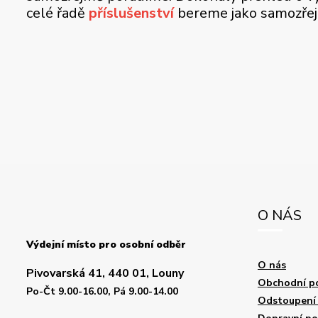
celé řadě
příslušenství
bereme jako samozře
O NÁS
Výdejní místo pro osobní odběr
O nás
Pivovarská 41, 440 01, Louny
Obchodní p
Po-Čt 9.00-16.00, Pá 9.00-14.00
Odstoupení 