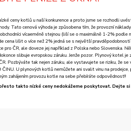
zké ceny kotlů u naší konkurence a proto jsme se rozhodli uvést vš
ody. Tato cenová výhoda je způsobena tím, že provozní náklady 
i obchodníci vícaeméně stejnou (liší se o maximálně 1-2% podle 
na lišit o více než 2% jedná se s největší pravděpodobností o
 pro ČR, ale doveze jej například z Polska nebo Slovenska. Něk
okonce slibuje evropskou záruku. Jenže pozor. Plynový kotel je z
R. Pozbýváte tak nejen záruku, ale vystavujete se riziku, že se
U. U plynových kotlů nemůžete ani svalit vinu na prodejce, pr
ým zahájením provozu kotle na sebe přebíráte odpovědnost!!
přesto takto nízké ceny nedokážeme poskytovat. Dejte si t