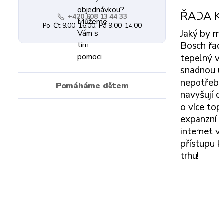
ŘADA 
+420 608 13 44 33
Po-Čt 9.00-16.00, Pá 9.00-14.00
Jaký by 
Bosch řa
tepelný v
snadnou ú
nepotřeb
Pomáháme dětem
navyšují 
o více to
expanzní 
internet 
přístupu 
trhu!