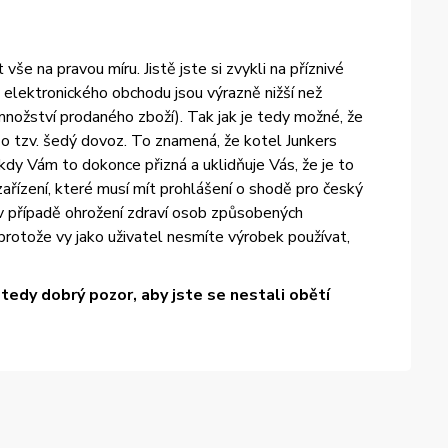
e na pravou míru. Jistě jste si zvykli na příznivé
elektronického obchodu jsou výrazně nižší než
množství prodaného zboží). Tak jak je tedy možné, že
 tzv. šedý dovoz. To znamená, že kotel Junkers
dy Vám to dokonce přizná a uklidňuje Vás, že je to
ařízení, které musí mít prohlášení o shodě pro český
 v případě ohrožení zdraví osob způsobených
otože vy jako uživatel nesmíte výrobek používat,
edy dobrý pozor, aby jste se nestali obětí