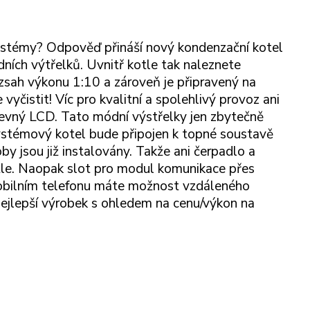
ystémy? Odpověď přináší nový kondenzační kotel
ích výtřelků. Uvnitř kotle tak naleznete
ozsah výkonu 1:10 a zároveň je připravený na
vyčistit! Víc pro kvalitní a spolehlivý provoz ani
revný LCD. Tato módní výstřelky jen zbytečně
e systémový kotel bude připojen k topné soustavě
by jsou již instalovány. Takže ani čerpadlo a
otle. Naopak slot pro modul komunikace přes
v mobilním telefonu máte možnost vzdáleného
nejlepší výrobek s ohledem na cenu/výkon na