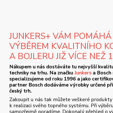
JUNKERS+ VÁM POMÁHÁ
VÝBĚREM KVALITNÍHO K
A BOJLERU JIŽ VÍCE NEŽ 
Nákupem u nás dostáváte tu nejvyšší kvalit
techniky na trhu. Na značku
Junkers
a Bosch 
specializujeme od roku 1996 a jako certifik
partner Bosch dodáváme výrobky určené př
český trh.
Zakoupit u nás tak můžete veškeré produkty
k realizaci svého topného systému. Při výběr
samozřejmě poradíme. Dokonalý přehled o vý