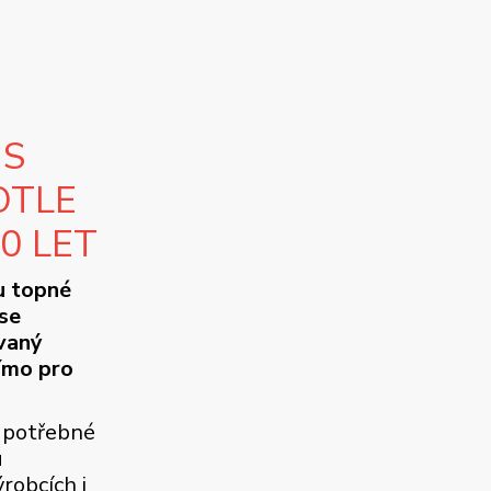
 S
OTLE
10 LET
u topné
se
ovaný
ímo pro
 potřebné
u
robcích i