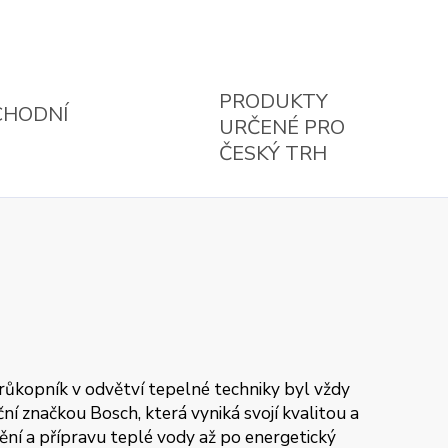
PRODUKTY
CHODNÍ
URČENÉ PRO
ČESKÝ TRH
průkopník v odvětví tepelné techniky byl vždy
í značkou Bosch, která vyniká svojí kvalitou a
pění a přípravu teplé vody až po energetický