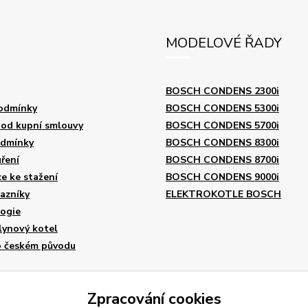
MODELOVÉ ŘADY
BOSCH CONDENS 2300i
odmínky
BOSCH CONDENS 5300i
od kupní smlouvy
BOSCH CONDENS 5700i
odmínky
BOSCH CONDENS 8300i
ření
BOSCH CONDENS 8700i
 ke stažení
BOSCH CONDENS 9000i
azníky
ELEKTROKOTLE BOSCH
logie
lynový kotel
o českém původu
Zpracování cookies