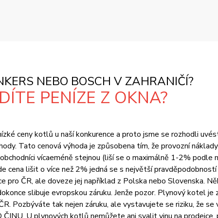
KERS NEBO BOSCH V ZAHRANIČÍ?
ÍTE PENÍZE Z OKNA?
zké ceny kotlů u naší konkurence a proto jsme se rozhodli uvést vš
ody. Tato cenová výhoda je způsobena tím, že provozní náklady 
i obchodníci vícaeméně stejnou (liší se o maximálně 1-2% podle 
na lišit o více než 2% jedná se s největší pravděpodobností o
 pro ČR, ale doveze jej například z Polska nebo Slovenska. Něk
okonce slibuje evropskou záruku. Jenže pozor. Plynový kotel je z
R. Pozbýváte tak nejen záruku, ale vystavujete se riziku, že se
U. U plynových kotlů nemůžete ani svalit vinu na prodejce, pr