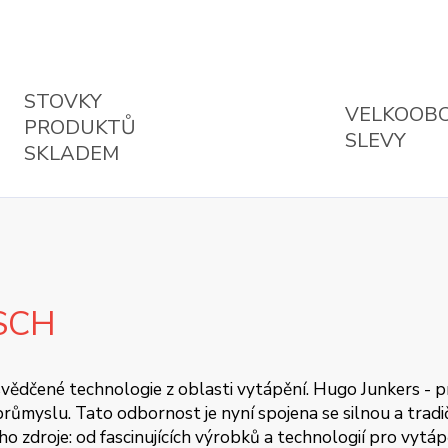
STOVKY
VELKOOB
PRODUKTŮ
SLEVY
SKLADEM
SCH
 osvědčené technologie z oblasti vytápění. Hugo Junkers - 
ůmyslu. Tato odbornost je nyní spojena se silnou a tradičn
oho zdroje: od fascinujících výrobků a technologií pro vytá