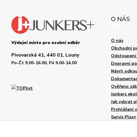
O NÁS
O nás
Výdejní místo pro osobní odběr
Obchodní p
Pivovarská 41, 440 01, Louny
Odstoupení 
Po-Čt 9.00-16.00, Pá 9.00-14.00
Dopravní p
Návrh odkou
Dokumentace
Ověřeno zák
Junkers eko
Jak vybrat p
Prohlášení 
Servis Plus+