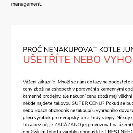
management.
PROČ NENAKUPOVAT KOTLE JUN
UŠETŘÍTE NEBO VYHOD
Vážení zákazníci. Množí se nám dotazy na podezřele ní
ceny zboží na eshopech v porovnání s kamennými obch
kamenné prodejny, ale nákupní cenu zboží mají všichn
někde najdete takovou SUPER CENU? Pokud se bude ce
nebo Bosch obchodník nezakoupí u výhradního dovozce
přeci výrobek pro evropský trh a tedy stejný. Někdy d
trh a bez něj je ZAKÁZÁNO jej provozovat na území Č
používáním tohoto výrobku dopouštíte TRESTNÉHO ČIN