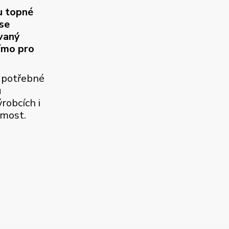
u topné
se
ovaný
ímo pro
 potřebné
u
robcích i
jmost.