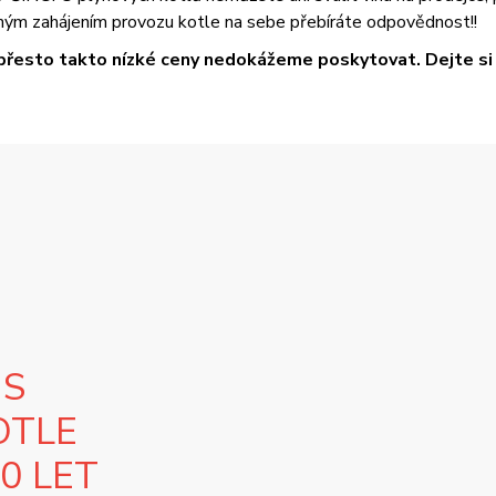
ým zahájením provozu kotle na sebe přebíráte odpovědnost!!
přesto takto nízké ceny nedokážeme poskytovat. Dejte si t
 S
OTLE
10 LET