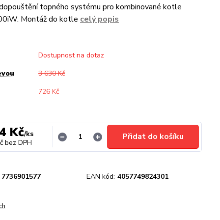
dopouštění topného systému pro kombinované kotle
00iW. Montáž do kotle
celý popis
Dostupnost na dotaz
evou
3 630 Kč
726 Kč
4 Kč
/
ks
Přidat do košíku
č
bez DPH
7736901577
EAN kód:
4057749824301
ch