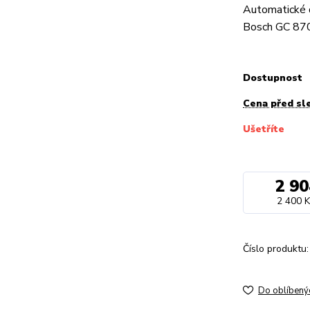
Automatické 
Bosch GC 87
Dostupnost
Cena před sl
Ušetříte
2 90
2 400 K
Číslo produktu:
Do oblíbený