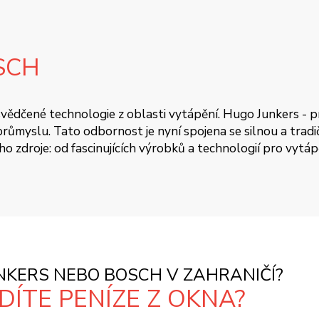
SCH
 osvědčené technologie z oblasti vytápění. Hugo Junkers - 
ůmyslu. Tato odbornost je nyní spojena se silnou a tradičn
oho zdroje: od fascinujících výrobků a technologií pro vytá
KERS NEBO BOSCH V ZAHRANIČÍ?
ÍTE PENÍZE Z OKNA?