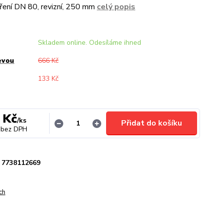
ření DN 80, revizní, 250 mm
celý popis
Skladem online. Odesíláme ihned
evou
666 Kč
133 Kč
 Kč
/
ks
Přidat do košíku
bez DPH
7738112669
ch