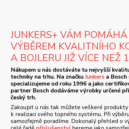
JUNKERS+ VÁM POMÁHÁ
VÝBĚREM KVALITNÍHO K
A BOJLERU JIŽ VÍCE NEŽ 
Nákupem u nás dostáváte tu nejvyšší kvalit
techniky na trhu. Na značku
Junkers
a Bosch 
specializujeme od roku 1996 a jako certifik
partner Bosch dodáváme výrobky určené př
český trh.
Zakoupit u nás tak můžete veškeré produkty
k realizaci svého topného systému. Při výběr
samozřejmě poradíme. Dokonalý přehled o vý
celé řadě
příslušenství
bereme jako samozře