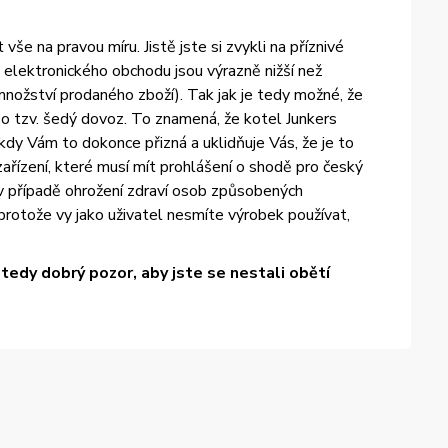
e na pravou míru. Jistě jste si zvykli na příznivé
elektronického obchodu jsou výrazně nižší než
množství prodaného zboží). Tak jak je tedy možné, že
 tzv. šedý dovoz. To znamená, že kotel Junkers
dy Vám to dokonce přizná a uklidňuje Vás, že je to
ařízení, které musí mít prohlášení o shodě pro český
 v případě ohrožení zdraví osob způsobených
otože vy jako uživatel nesmíte výrobek používat,
edy dobrý pozor, aby jste se nestali obětí