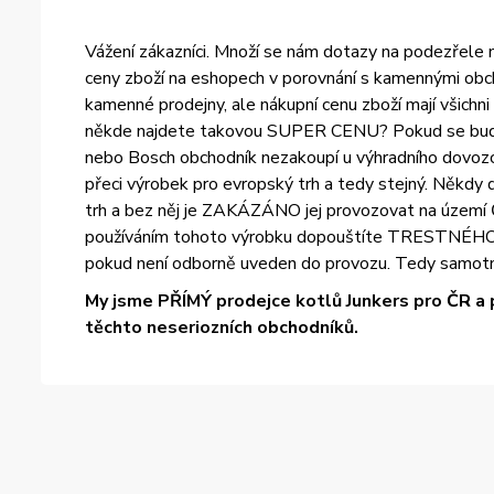
Vážení zákazníci. Množí se nám dotazy na podezřele ní
ceny zboží na eshopech v porovnání s kamennými obch
kamenné prodejny, ale nákupní cenu zboží mají všichn
někde najdete takovou SUPER CENU? Pokud se bude ce
nebo Bosch obchodník nezakoupí u výhradního dovozce
přeci výrobek pro evropský trh a tedy stejný. Někdy d
trh a bez něj je ZAKÁZÁNO jej provozovat na území Č
používáním tohoto výrobku dopouštíte TRESTNÉHO ČIN
pokud není odborně uveden do provozu. Tedy samotn
My jsme PŘÍMÝ prodejce kotlů Junkers pro ČR a 
těchto neseriozních obchodníků.