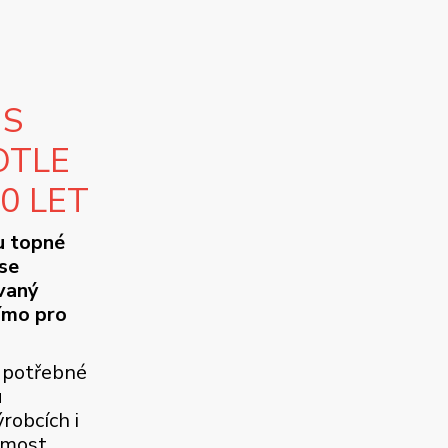
 S
OTLE
10 LET
u topné
se
ovaný
ímo pro
 potřebné
u
robcích i
jmost.