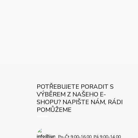
POTŘEBUJETE PORADIT S
VÝBĚREM Z NAŠEHO E-
SHOPU? NAPIŠTE NÁM, RÁDI
POMŮŽEME
Po-Čt 9.00-16.00, Pá 9.00-14.00