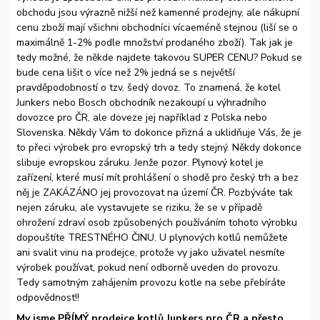
obchodu jsou výrazně nižší než kamenné prodejny, ale nákupní
cenu zboží mají všichni obchodníci vícaeméně stejnou (liší se o
maximálně 1-2% podle množství prodaného zboží). Tak jak je
tedy možné, že někde najdete takovou SUPER CENU? Pokud se
bude cena lišit o více než 2% jedná se s největší
pravděpodobností o tzv. šedý dovoz. To znamená, že kotel
Junkers nebo Bosch obchodník nezakoupí u výhradního
dovozce pro ČR, ale doveze jej například z Polska nebo
Slovenska. Někdy Vám to dokonce přizná a uklidňuje Vás, že je
to přeci výrobek pro evropský trh a tedy stejný. Někdy dokonce
slibuje evropskou záruku. Jenže pozor. Plynový kotel je
zařízení, které musí mít prohlášení o shodě pro český trh a bez
něj je ZAKÁZÁNO jej provozovat na území ČR. Pozbýváte tak
nejen záruku, ale vystavujete se riziku, že se v případě
ohrožení zdraví osob způsobených používáním tohoto výrobku
dopouštíte TRESTNÉHO ČINU. U plynových kotlů nemůžete
ani svalit vinu na prodejce, protože vy jako uživatel nesmíte
výrobek používat, pokud není odborně uveden do provozu.
Tedy samotným zahájením provozu kotle na sebe přebíráte
odpovědnost!!
My jsme PŘÍMÝ prodejce kotlů Junkers pro ČR a přesto