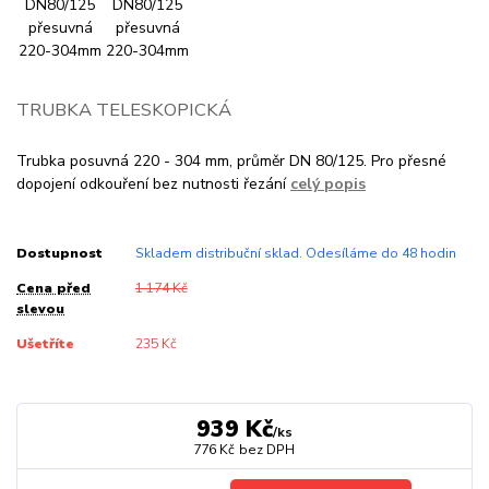
TRUBKA TELESKOPICKÁ
Trubka posuvná 220 - 304 mm, průměr DN 80/125. Pro přesné
dopojení odkouření bez nutnosti řezání
celý popis
Dostupnost
Skladem distribuční sklad. Odesíláme do 48 hodin
Cena před
1 174 Kč
slevou
Ušetříte
235 Kč
939 Kč
/
ks
776 Kč
bez DPH