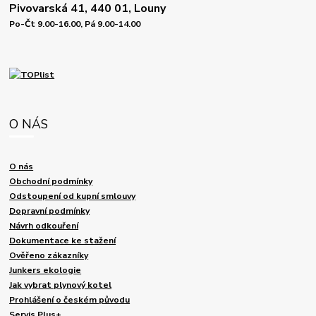
Pivovarská 41, 440 01, Louny
Po-Čt 9.00-16.00, Pá 9.00-14.00
O NÁS
O nás
Obchodní podmínky
Odstoupení od kupní smlouvy
Dopravní podmínky
Návrh odkouření
Dokumentace ke stažení
Ověřeno zákazníky
Junkers ekologie
Jak vybrat plynový kotel
Prohlášení o českém původu
Servis Plus+