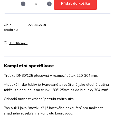
Přidat do košíku
Číslo
7738112729
produktu:
Do oblíbených
Kompletní specifikace
Trubka DN80/125 přesuvná v rozmezí délek 220-304 mm.
Hluboké hrdlo tubky je tvarované a rozšířené jako dlouhá dutina,
takže lze nasunout na trubku 80/125mm až do hloubky 304 mm!
Odpadá nutnost krácení potrubí zaříznutím.
Poslouží i jako "mezikus" již hotového odkouření pro možnost
snadného rozebrání a kontrolu kouřovodu.