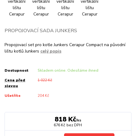
PROPOJOVACÍ SADA JUNKERS
Propojovací set pro kotle Junkers Cerapur Compact na původní
lištu kotlů Junkers
celý popis
Dostupnost
Skladem online. Odesíláme ihned
Cena před
1 022 Kč
slevou
Ušetříte
204 Kč
818 Kč
/
ks
676 Kč
bez DPH