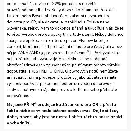
bude cena lišit o více než 2% jedná se s největší
pravděpodobností o tzv. šedý dovoz. To znamená, že kotel
Junkers nebo Bosch obchodník nezakoupí u výhradního
dovozce pro ČR, ale doveze jej například z Polska nebo
Slovenska. Někdy Vám to dokonce přizná a uklidňuje Vás, že je
to přeci výrobek pro evropský trh a tedy stejný. Někdy dokonce
slibuje evropskou záruku. Jenže pozor. Plynový kotel je
zařízení, které musí mít prohlášení o shodě pro český trh a bez
něj je ZAKÁZÁNO jej provozovat na území ČR. Pozbýváte tak
nejen záruku, ale vystavujete se riziku, že se v případě
ohrožení zdraví osob způsobených používáním tohoto výrobku
dopouštíte TRESTNÉHO ČINU. U plynových kotlů nemůžete
ani svalit vinu na prodejce, protože vy jako uživatel nesmíte
výrobek používat, pokud není odborně uveden do provozu.
Tedy samotným zahájením provozu kotle na sebe přebíráte
odpovědnost!!
My jsme PŘÍMÝ prodejce kotlů Junkers pro ČR a přesto
takto nízké ceny nedokážeme poskytovat. Dejte si tedy
dobrý pozor, aby jste se nestali obětí těchto neseriozních
obchodníků.