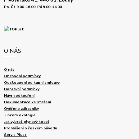
Pivovarská 41, 440 01, Louny
Po-Čt 9.00-16.00, Pá 9.00-14.00
O NÁS
O nás
Obchodní podmínky
Odstoupení od kupní smlouvy
Dopravní podmínky
Návrh odkouření
Dokumentace ke stažení
Ověřeno zákazníky
Junkers ekologie
Jak vybrat plynový kotel
Prohlášení o českém původu
Servis Plus+