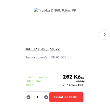
TRUBKA DN60, 0,5M, PP
TRUBKA DN60,
Trubka odkouření DN 60, 500 mm
Trubka odkouř
262 Kč
Skladem online.
Skladem onlin
/
ks
Odesíláme
Odesíláme
327 Kč
ihned
ihned
217 Kč
bez DPH
Přidat do košíku