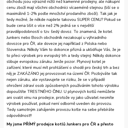
obchodu jsou výrazně nižší než kamenné prodejny, ale nákupní
cenu zboží mají všichni obchodníci vícaeméně stejnou (liší se o
maximálně 1-2% podle množství prodaného zboží). Tak jak je
tedy možné, že někde najdete takovou SUPER CENU? Pokud se
bude cena lišit o více než 2% jedná se s největší
pravděpodobností o tzv. šedý dovoz. To znamená, že kotel
Junkers nebo Bosch obchodník nezakoupí u výhradního
dovozce pro ČR, ale doveze jej například z Polska nebo
Slovenska. Někdy Vám to dokonce přizná a uklidňuje Vás, že je
to přeci výrobek pro evropský trh a tedy stejný. Někdy dokonce
slibuje evropskou záruku. Jenže pozor. Plynový kotel je
zařízení, které musí mít prohlášení o shodě pro český trh a bez
něj je ZAKÁZÁNO jej provozovat na území ČR. Pozbýváte tak
nejen záruku, ale vystavujete se riziku, že se v případě
ohrožení zdraví osob způsobených používáním tohoto výrobku
dopouštíte TRESTNÉHO ČINU. U plynových kotlů nemůžete
ani svalit vinu na prodejce, protože vy jako uživatel nesmíte
výrobek používat, pokud není odborně uveden do provozu.
Tedy samotným zahájením provozu kotle na sebe přebíráte
odpovědnost!!
My jsme PŘÍMÝ prodejce kotlů Junkers pro ČR a přesto