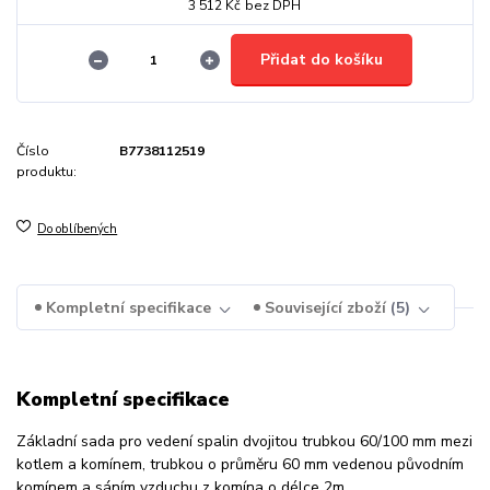
3 512 Kč
bez DPH
Přidat do košíku
Číslo
B7738112519
produktu:
Do oblíbených
Kompletní specifikace
Související zboží
5
Kompletní specifikace
Základní sada pro vedení spalin dvojitou trubkou 60/100 mm mezi
kotlem a komínem, trubkou o průměru 60 mm vedenou původním
komínem a sáním vzduchu z komína o délce 2m.