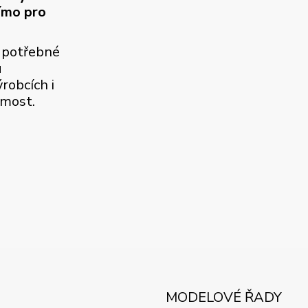
ímo pro
 potřebné
u
robcích i
jmost.
MODELOVÉ ŘADY