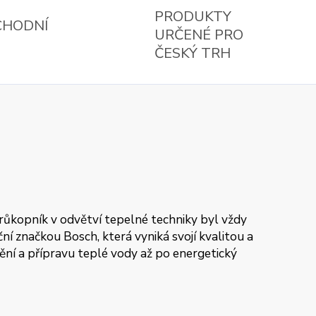
PRODUKTY
CHODNÍ
URČENÉ PRO
ČESKÝ TRH
průkopník v odvětví tepelné techniky byl vždy
í značkou Bosch, která vyniká svojí kvalitou a
pění a přípravu teplé vody až po energetický