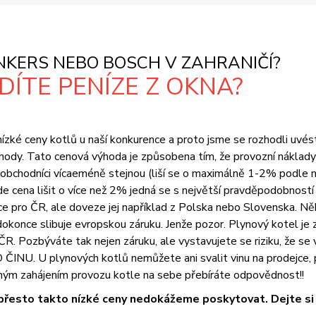
KERS NEBO BOSCH V ZAHRANIČÍ?
ÍTE PENÍZE Z OKNA?
zké ceny kotlů u naší konkurence a proto jsme se rozhodli uvést vš
ody. Tato cenová výhoda je způsobena tím, že provozní náklady 
i obchodníci vícaeméně stejnou (liší se o maximálně 1-2% podle 
na lišit o více než 2% jedná se s největší pravděpodobností o
 pro ČR, ale doveze jej například z Polska nebo Slovenska. Něk
okonce slibuje evropskou záruku. Jenže pozor. Plynový kotel je z
R. Pozbýváte tak nejen záruku, ale vystavujete se riziku, že se
U. U plynových kotlů nemůžete ani svalit vinu na prodejce, pr
ým zahájením provozu kotle na sebe přebíráte odpovědnost!!
přesto takto nízké ceny nedokážeme poskytovat. Dejte si t