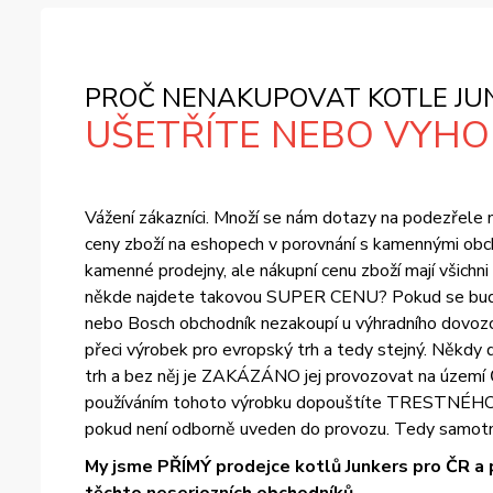
PROČ NENAKUPOVAT KOTLE JUN
UŠETŘÍTE NEBO VYHOD
Vážení zákazníci. Množí se nám dotazy na podezřele ní
ceny zboží na eshopech v porovnání s kamennými obch
kamenné prodejny, ale nákupní cenu zboží mají všichn
někde najdete takovou SUPER CENU? Pokud se bude ce
nebo Bosch obchodník nezakoupí u výhradního dovozce
přeci výrobek pro evropský trh a tedy stejný. Někdy d
trh a bez něj je ZAKÁZÁNO jej provozovat na území Č
používáním tohoto výrobku dopouštíte TRESTNÉHO ČIN
pokud není odborně uveden do provozu. Tedy samotn
My jsme PŘÍMÝ prodejce kotlů Junkers pro ČR a 