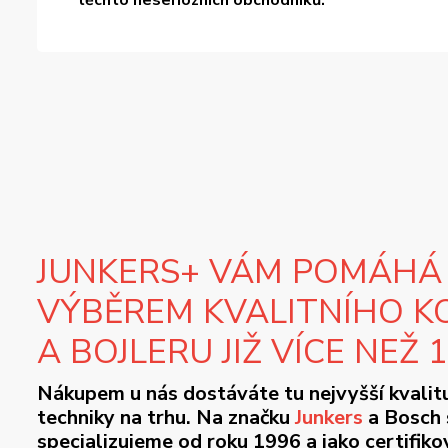
těchto neseriozních obchodníků.
JUNKERS+ VÁM POMÁHÁ
VÝBĚREM KVALITNÍHO K
A BOJLERU JIŽ VÍCE NEŽ 
Nákupem u nás dostáváte tu nejvyšší kvalit
techniky na trhu. Na značku
Junkers
a Bosch 
specializujeme od roku 1996 a jako certifik