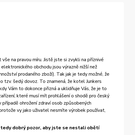
e na pravou míru. Jistě jste si zvykli na příznivé
elektronického obchodu jsou výrazně nižší než
množství prodaného zboží). Tak jak je tedy možné, že
 tzv. šedý dovoz. To znamená, že kotel Junkers
dy Vám to dokonce přizná a uklidňuje Vás, že je to
ařízení, které musí mít prohlášení o shodě pro český
 v případě ohrožení zdraví osob způsobených
otože vy jako uživatel nesmíte výrobek používat,
edy dobrý pozor, aby jste se nestali obětí