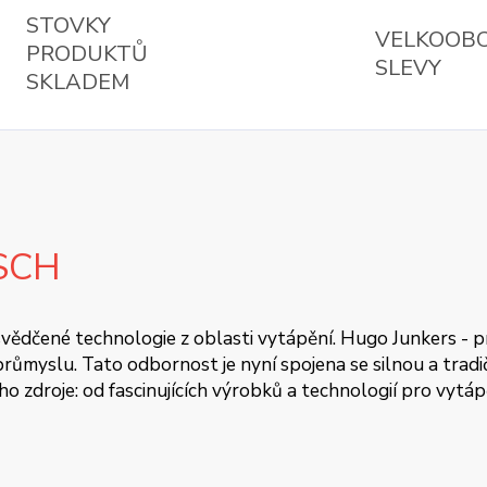
STOVKY
VELKOOB
PRODUKTŮ
SLEVY
SKLADEM
SCH
 osvědčené technologie z oblasti vytápění. Hugo Junkers - 
ůmyslu. Tato odbornost je nyní spojena se silnou a tradičn
oho zdroje: od fascinujících výrobků a technologií pro vytá