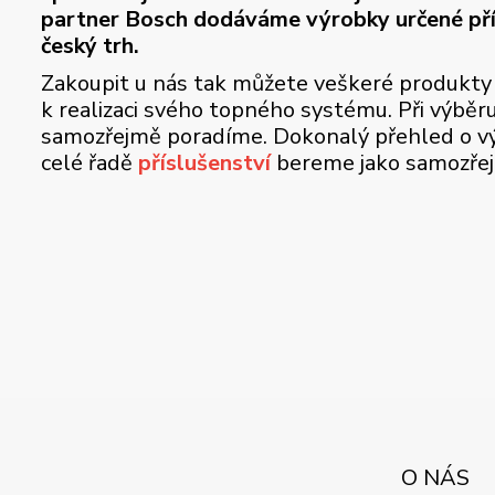
partner Bosch dodáváme výrobky určené př
český trh.
Zakoupit u nás tak můžete veškeré produkty
k realizaci svého topného systému. Při výběr
samozřejmě poradíme. Dokonalý přehled o vý
celé řadě
příslušenství
bereme jako samozře
O NÁS