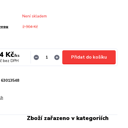
Není skladem
evou
2 904 Kč
4 Kč
/
ks
Přidat do košíku
č
bez DPH
63013548
ch
Zboží zařazeno v kategoriích