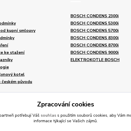
BOSCH CONDENS 2300i
odmínky
BOSCH CONDENS 5300i
od kupní smlouvy
BOSCH CONDENS 5700i
odmínky
BOSCH CONDENS 8300i
ření
BOSCH CONDENS 8700i
 ke stažení
BOSCH CONDENS 9000i
azníky
ELEKTROKOTLE BOSCH
logie
lynový kotel
o českém původu
Zpracování cookies
artneři potřebují Váš
souhlas
s použitím souborů cookies, aby Vám mo
informace týkající se Vašich zájmů.