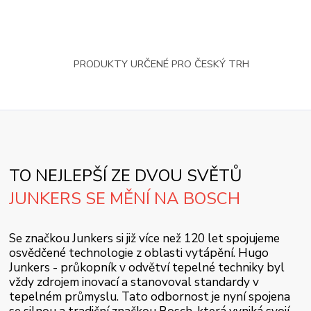
PRODUKTY URČENÉ PRO ČESKÝ TRH
TO NEJLEPŠÍ ZE DVOU SVĚTŮ
JUNKERS SE MĚNÍ NA BOSCH
Se značkou Junkers si již více než 120 let spojujeme
osvědčené technologie z oblasti vytápění. Hugo
Junkers - průkopník v odvětví tepelné techniky byl
vždy zdrojem inovací a stanovoval standardy v
tepelném průmyslu. Tato odbornost je nyní spojena
se silnou a tradiční značkou Bosch, která vyniká svojí