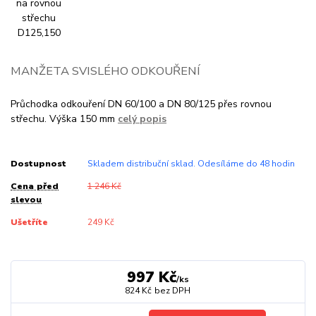
MANŽETA SVISLÉHO ODKOUŘENÍ
Průchodka odkouření DN 60/100 a DN 80/125 přes rovnou
střechu. Výška 150 mm
celý popis
Dostupnost
Skladem distribuční sklad. Odesíláme do 48 hodin
Cena před
1 246 Kč
slevou
Ušetříte
249 Kč
997 Kč
/
ks
824 Kč
bez DPH