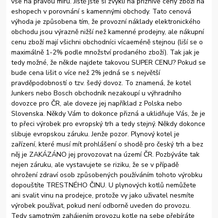
vše na pravou míru. Jistě jste si zvykli na příznivé ceny zboží na
eshopech v porovnání s kamennými obchody. Tato cenová
výhoda je způsobena tím, že provozní náklady elektronického
obchodu jsou výrazně nižší než kamenné prodejny, ale nákupní
cenu zboží mají všichni obchodníci vícaeméně stejnou (liší se o
maximálně 1-2% podle množství prodaného zboží). Tak jak je
tedy možné, že někde najdete takovou SUPER CENU? Pokud se
bude cena lišit o více než 2% jedná se s největší
pravděpodobností o tzv. šedý dovoz. To znamená, že kotel
Junkers nebo Bosch obchodník nezakoupí u výhradního
dovozce pro ČR, ale doveze jej například z Polska nebo
Slovenska. Někdy Vám to dokonce přizná a uklidňuje Vás, že je
to přeci výrobek pro evropský trh a tedy stejný. Někdy dokonce
slibuje evropskou záruku. Jenže pozor. Plynový kotel je
zařízení, které musí mít prohlášení o shodě pro český trh a bez
něj je ZAKÁZÁNO jej provozovat na území ČR. Pozbýváte tak
nejen záruku, ale vystavujete se riziku, že se v případě
ohrožení zdraví osob způsobených používáním tohoto výrobku
dopouštíte TRESTNÉHO ČINU. U plynových kotlů nemůžete
ani svalit vinu na prodejce, protože vy jako uživatel nesmíte
výrobek používat, pokud není odborně uveden do provozu.
Tedy samotným zahájením provozu kotle na sebe přebíráte