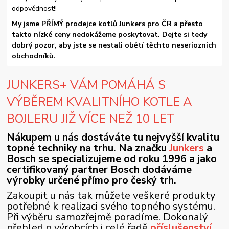
odpovědnost!!
My jsme PŘÍMÝ prodejce kotlů Junkers pro ČR a přesto
takto nízké ceny nedokážeme poskytovat. Dejte si tedy
dobrý pozor, aby jste se nestali obětí těchto neseriozních
obchodníků.
JUNKERS+ VÁM POMÁHÁ S
VÝBĚREM KVALITNÍHO KOTLE A
BOJLERU JIŽ VÍCE NEŽ 10 LET
Nákupem u nás dostáváte tu nejvyšší kvalitu
topné techniky na trhu. Na značku
Junkers
a
Bosch se specializujeme od roku 1996 a jako
certifikovaný partner Bosch dodáváme
výrobky určené přímo pro český trh.
Zakoupit u nás tak můžete veškeré produkty
potřebné k realizaci svého topného systému.
Při výběru samozřejmě poradíme. Dokonalý
přehled o výrobcích i celé řadě
příslušenství