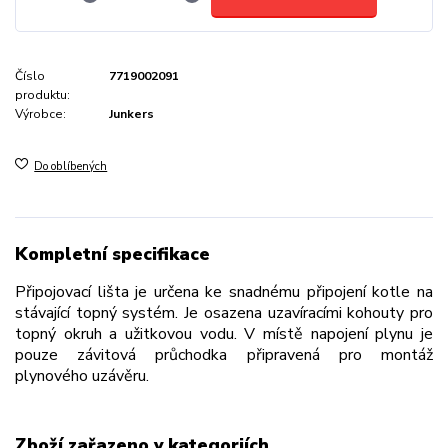
Číslo
7719002091
produktu:
Výrobce:
Junkers
Do oblíbených
Kompletní specifikace
Připojovací lišta je určena ke snadnému připojení kotle na
stávající topný systém. Je osazena uzavíracími kohouty pro
topný okruh a užitkovou vodu. V místě napojení plynu je
pouze závitová průchodka připravená pro montáž
plynového uzávěru.
Zboží zařazeno v kategoriích