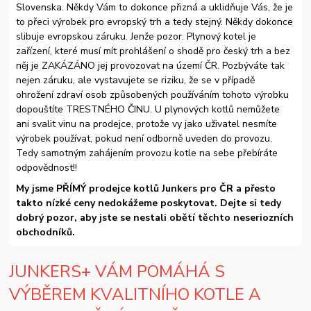
Slovenska. Někdy Vám to dokonce přizná a uklidňuje Vás, že je
to přeci výrobek pro evropský trh a tedy stejný. Někdy dokonce
slibuje evropskou záruku. Jenže pozor. Plynový kotel je
zařízení, které musí mít prohlášení o shodě pro český trh a bez
něj je ZAKÁZÁNO jej provozovat na území ČR. Pozbýváte tak
nejen záruku, ale vystavujete se riziku, že se v případě
ohrožení zdraví osob způsobených používáním tohoto výrobku
dopouštíte TRESTNÉHO ČINU. U plynových kotlů nemůžete
ani svalit vinu na prodejce, protože vy jako uživatel nesmíte
výrobek používat, pokud není odborně uveden do provozu.
Tedy samotným zahájením provozu kotle na sebe přebíráte
odpovědnost!!
My jsme PŘÍMÝ prodejce kotlů Junkers pro ČR a přesto
takto nízké ceny nedokážeme poskytovat. Dejte si tedy
dobrý pozor, aby jste se nestali obětí těchto neseriozních
obchodníků.
JUNKERS+ VÁM POMÁHÁ S
VÝBĚREM KVALITNÍHO KOTLE A