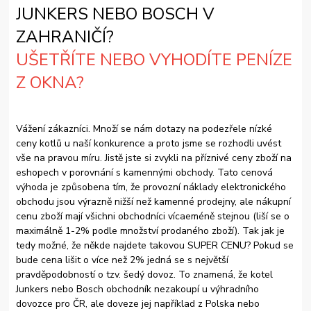
JUNKERS NEBO BOSCH V
ZAHRANIČÍ?
UŠETŘÍTE NEBO VYHODÍTE PENÍZE
Z OKNA?
Vážení zákazníci. Množí se nám dotazy na podezřele nízké
ceny kotlů u naší konkurence a proto jsme se rozhodli uvést
vše na pravou míru. Jistě jste si zvykli na příznivé ceny zboží na
eshopech v porovnání s kamennými obchody. Tato cenová
výhoda je způsobena tím, že provozní náklady elektronického
obchodu jsou výrazně nižší než kamenné prodejny, ale nákupní
cenu zboží mají všichni obchodníci vícaeméně stejnou (liší se o
maximálně 1-2% podle množství prodaného zboží). Tak jak je
tedy možné, že někde najdete takovou SUPER CENU? Pokud se
bude cena lišit o více než 2% jedná se s největší
pravděpodobností o tzv. šedý dovoz. To znamená, že kotel
Junkers nebo Bosch obchodník nezakoupí u výhradního
dovozce pro ČR, ale doveze jej například z Polska nebo