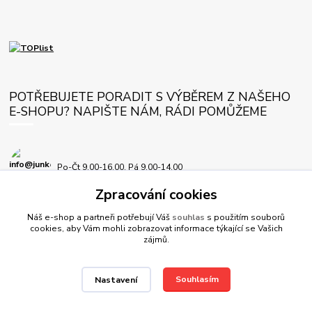
POTŘEBUJETE PORADIT S VÝBĚREM Z NAŠEHO
E-SHOPU? NAPIŠTE NÁM, RÁDI POMŮŽEME
Po-Čt 9.00-16.00, Pá 9.00-14.00
Zpracování cookies
info@junkersplus.cz
Náš e-shop a partneři potřebují Váš
souhlas
s použitím souborů
cookies, aby Vám mohli zobrazovat informace týkající se Vašich
zájmů.
Souhlasím
Nastavení
© JunkersPlus.cz 2012-2026, všechna práva vyhrazena