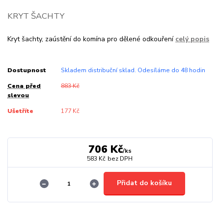
KRYT ŠACHTY
Kryt šachty, zaústění do komína pro dělené odkouření
celý popis
Dostupnost
Skladem distribuční sklad. Odesíláme do 48 hodin
Cena před
883 Kč
slevou
Ušetříte
177 Kč
706 Kč
/
ks
583 Kč
bez DPH
Přidat do košíku