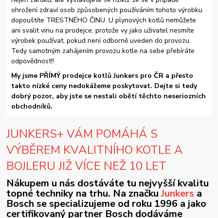
ohrožení zdraví osob způsobených používáním tohoto výrobku
dopouštíte TRESTNÉHO ČINU. U plynových kotlů nemůžete
ani svalit vinu na prodejce, protože vy jako uživatel nesmíte
výrobek používat, pokud není odborně uveden do provozu.
Tedy samotným zahájením provozu kotle na sebe přebíráte
odpovědnost!!
My jsme PŘÍMÝ prodejce kotlů Junkers pro ČR a přesto
takto nízké ceny nedokážeme poskytovat. Dejte si tedy
dobrý pozor, aby jste se nestali obětí těchto neseriozních
obchodníků.
JUNKERS+ VÁM POMÁHÁ S
VÝBĚREM KVALITNÍHO KOTLE A
BOJLERU JIŽ VÍCE NEŽ 10 LET
Nákupem u nás dostáváte tu nejvyšší kvalitu
topné techniky na trhu. Na značku
Junkers
a
Bosch se specializujeme od roku 1996 a jako
certifikovaný partner Bosch dodáváme