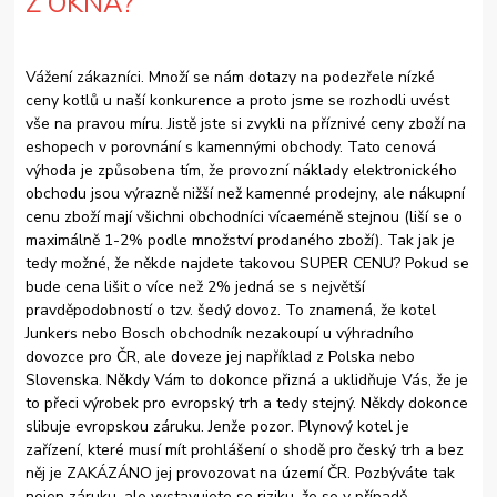
Z OKNA?
Vážení zákazníci. Množí se nám dotazy na podezřele nízké
ceny kotlů u naší konkurence a proto jsme se rozhodli uvést
vše na pravou míru. Jistě jste si zvykli na příznivé ceny zboží na
eshopech v porovnání s kamennými obchody. Tato cenová
výhoda je způsobena tím, že provozní náklady elektronického
obchodu jsou výrazně nižší než kamenné prodejny, ale nákupní
cenu zboží mají všichni obchodníci vícaeméně stejnou (liší se o
maximálně 1-2% podle množství prodaného zboží). Tak jak je
tedy možné, že někde najdete takovou SUPER CENU? Pokud se
bude cena lišit o více než 2% jedná se s největší
pravděpodobností o tzv. šedý dovoz. To znamená, že kotel
Junkers nebo Bosch obchodník nezakoupí u výhradního
dovozce pro ČR, ale doveze jej například z Polska nebo
Slovenska. Někdy Vám to dokonce přizná a uklidňuje Vás, že je
to přeci výrobek pro evropský trh a tedy stejný. Někdy dokonce
slibuje evropskou záruku. Jenže pozor. Plynový kotel je
zařízení, které musí mít prohlášení o shodě pro český trh a bez
něj je ZAKÁZÁNO jej provozovat na území ČR. Pozbýváte tak
nejen záruku, ale vystavujete se riziku, že se v případě