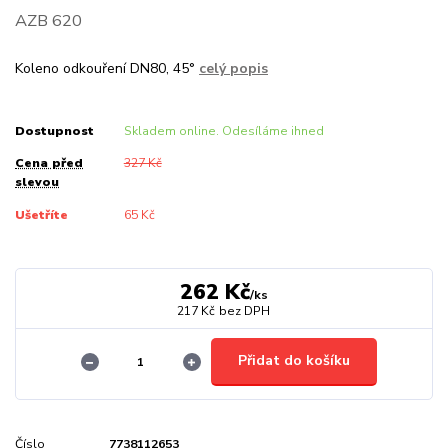
AZB 620
Koleno odkouření DN80, 45°
celý popis
Dostupnost
Skladem online. Odesíláme ihned
Cena před
327 Kč
slevou
Ušetříte
65 Kč
262 Kč
/
ks
217 Kč
bez DPH
Přidat do košíku
Číslo
7738112653