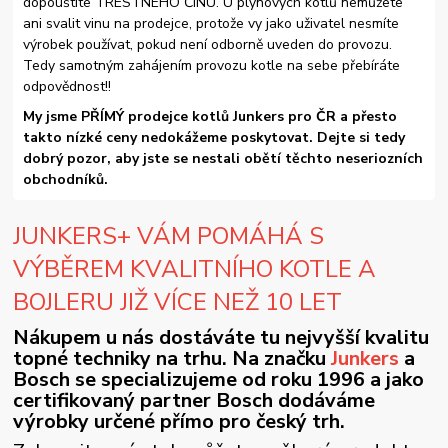
dopouštíte TRESTNÉHO ČINU. U plynových kotlů nemůžete
ani svalit vinu na prodejce, protože vy jako uživatel nesmíte
výrobek používat, pokud není odborně uveden do provozu.
Tedy samotným zahájením provozu kotle na sebe přebíráte
odpovědnost!!
My jsme PŘÍMÝ prodejce kotlů Junkers pro ČR a přesto
takto nízké ceny nedokážeme poskytovat. Dejte si tedy
dobrý pozor, aby jste se nestali obětí těchto neseriozních
obchodníků.
JUNKERS+ VÁM POMÁHÁ S
VÝBĚREM KVALITNÍHO KOTLE A
BOJLERU JIŽ VÍCE NEŽ 10 LET
Nákupem u nás dostáváte tu nejvyšší kvalitu
topné techniky na trhu. Na značku
Junkers
a
Bosch se specializujeme od roku 1996 a jako
certifikovaný partner Bosch dodáváme
výrobky určené přímo pro český trh.