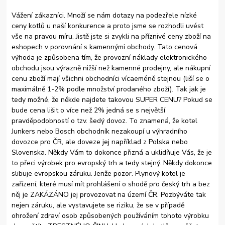
Vážení zákazníci. Množí se nám dotazy na podezřele nízké
ceny kotlů u naší konkurence a proto jsme se rozhodli uvést
vše na pravou míru. Jistě jste si zvykli na příznivé ceny zboží na
eshopech v porovnání s kamennými obchody. Tato cenová
výhoda je způsobena tím, že provozní náklady elektronického
obchodu jsou výrazně nižší než kamenné prodejny, ale nákupní
cenu zboží mají všichni obchodníci vícaeméně stejnou (liší se o
maximálně 1-2% podle množství prodaného zboží). Tak jak je
tedy možné, že někde najdete takovou SUPER CENU? Pokud se
bude cena lišit o více než 2% jedná se s největší
pravděpodobností o tzv. šedý dovoz. To znamená, že kotel
Junkers nebo Bosch obchodník nezakoupí u výhradního
dovozce pro ČR, ale doveze jej například z Polska nebo
Slovenska. Někdy Vám to dokonce přizná a uklidňuje Vás, že je
to přeci výrobek pro evropský trh a tedy stejný. Někdy dokonce
slibuje evropskou záruku. Jenže pozor. Plynový kotel je
zařízení, které musí mít prohlášení o shodě pro český trh a bez
něj je ZAKÁZÁNO jej provozovat na území ČR. Pozbýváte tak
nejen záruku, ale vystavujete se riziku, že se v případě
ohrožení zdraví osob způsobených používáním tohoto výrobku