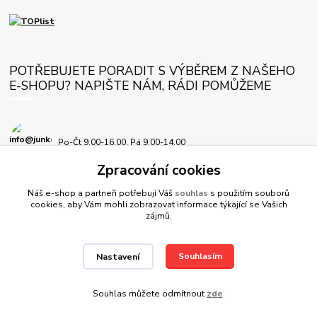
POTŘEBUJETE PORADIT S VÝBĚREM Z NAŠEHO
E-SHOPU? NAPIŠTE NÁM, RÁDI POMŮŽEME
Po-Čt 9.00-16.00, Pá 9.00-14.00
Zpracování cookies
info@junkersplus.cz
Náš e-shop a partneři potřebují Váš
souhlas
s použitím souborů
cookies, aby Vám mohli zobrazovat informace týkající se Vašich
zájmů.
Souhlasím
Nastavení
© JunkersPlus.cz 2012-2026, všechna práva vyhrazena
Souhlas můžete odmítnout
zde
.