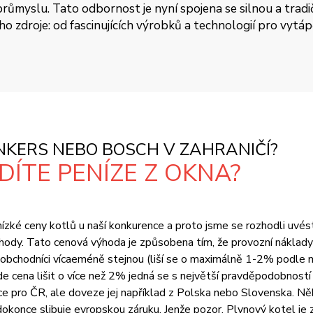
ůmyslu. Tato odbornost je nyní spojena se silnou a tradičn
oho zdroje: od fascinujících výrobků a technologií pro vytá
KERS NEBO BOSCH V ZAHRANIČÍ?
ÍTE PENÍZE Z OKNA?
zké ceny kotlů u naší konkurence a proto jsme se rozhodli uvést vš
ody. Tato cenová výhoda je způsobena tím, že provozní náklady 
i obchodníci vícaeméně stejnou (liší se o maximálně 1-2% podle 
na lišit o více než 2% jedná se s největší pravděpodobností o
 pro ČR, ale doveze jej například z Polska nebo Slovenska. Něk
okonce slibuje evropskou záruku. Jenže pozor. Plynový kotel je z