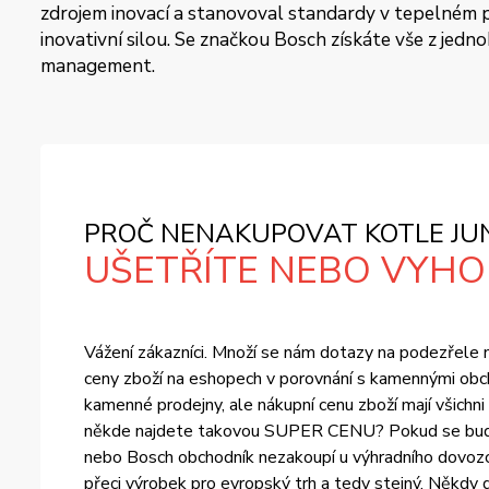
zdrojem inovací a stanovoval standardy v tepelném pr
inovativní silou. Se značkou Bosch získáte vše z jedn
management.
PROČ NENAKUPOVAT KOTLE JUN
UŠETŘÍTE NEBO VYHOD
Vážení zákazníci. Množí se nám dotazy na podezřele ní
ceny zboží na eshopech v porovnání s kamennými obch
kamenné prodejny, ale nákupní cenu zboží mají všichn
někde najdete takovou SUPER CENU? Pokud se bude ce
nebo Bosch obchodník nezakoupí u výhradního dovozce
přeci výrobek pro evropský trh a tedy stejný. Někdy d