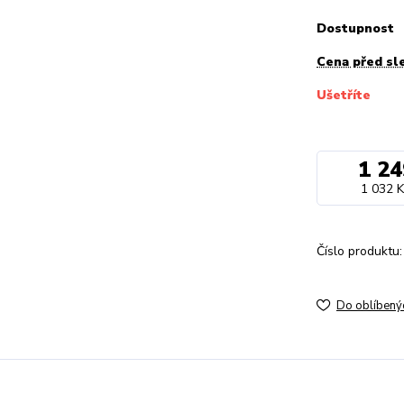
Dostupnost
Cena před sl
Ušetříte
1 24
1 032 K
Číslo produktu:
Do oblíbený