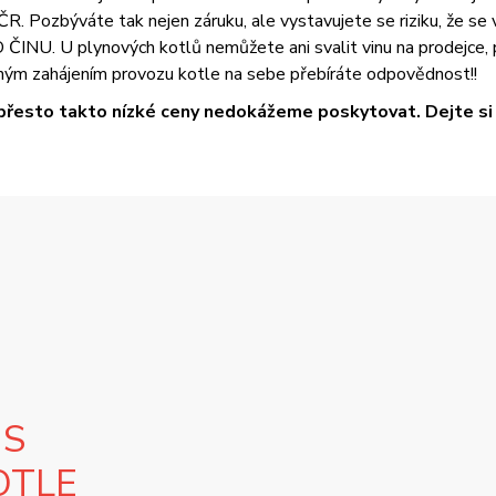
R. Pozbýváte tak nejen záruku, ale vystavujete se riziku, že se
U. U plynových kotlů nemůžete ani svalit vinu na prodejce, pr
ým zahájením provozu kotle na sebe přebíráte odpovědnost!!
přesto takto nízké ceny nedokážeme poskytovat. Dejte si t
 S
OTLE