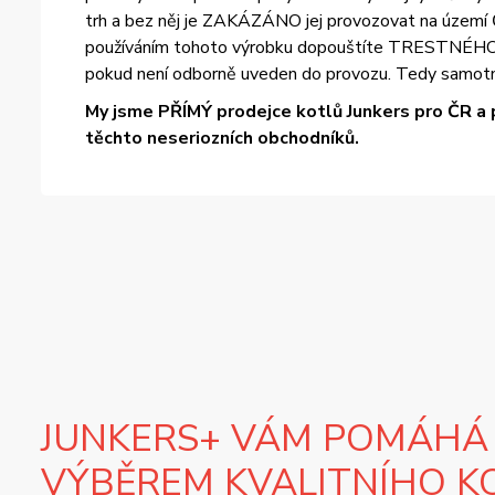
trh a bez něj je ZAKÁZÁNO jej provozovat na území Č
používáním tohoto výrobku dopouštíte TRESTNÉHO ČIN
pokud není odborně uveden do provozu. Tedy samotn
My jsme PŘÍMÝ prodejce kotlů Junkers pro ČR a 
těchto neseriozních obchodníků.
JUNKERS+ VÁM POMÁHÁ
VÝBĚREM KVALITNÍHO K