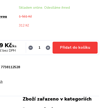
Skladem online. Odesíláme ihned
evou
1 561 Kč
312 Kč
9 Kč
/
ks
Přidat do košíku
č
bez DPH
7738112528
ch
Zboží zařazeno v kategoriích