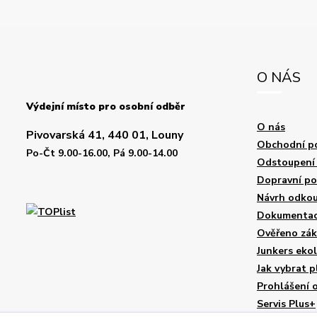
O NÁS
Výdejní místo pro osobní odběr
O nás
Pivovarská 41, 440 01, Louny
Obchodní p
Po-Čt 9.00-16.00, Pá 9.00-14.00
Odstoupení 
Dopravní p
Návrh odkou
Dokumentace
Ověřeno zák
Junkers eko
Jak vybrat p
Prohlášení 
Servis Plus+