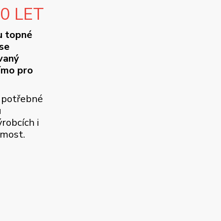
10 LET
u topné
se
ovaný
ímo pro
 potřebné
u
robcích i
jmost.